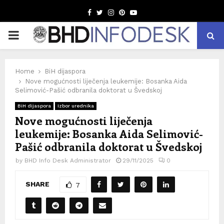
Facebook
Twitter
Instagram
Pinterest
Youtube
PRIMARY
MENU
Home
BiH dijaspora
Nove mogućnosti liječenja leukemije: Bosanka Aida
Selimović-Pašić odbranila doktorat u Švedskoj
BiH dijaspora
Izbor urednika
Nove mogućnosti liječenja
leukemije: Bosanka Aida Selimović-
Pašić odbranila doktorat u Švedskoj
by
BHD Info Desk Administrator
29/11/2025
0
SHARE
7