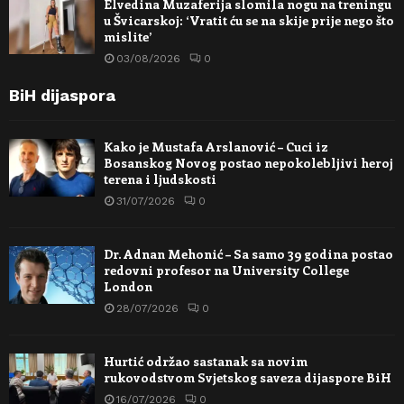
Elvedina Muzaferija slomila nogu na treningu
u Švicarskoj: ‘Vratit ću se na skije prije nego što
mislite’
03/08/2026
0
BiH dijaspora
Kako je Mustafa Arslanović – Cuci iz
Bosanskog Novog postao nepokolebljivi heroj
terena i ljudskosti
31/07/2026
0
Dr. Adnan Mehonić – Sa samo 39 godina postao
redovni profesor na University College
London
28/07/2026
0
Hurtić održao sastanak sa novim
rukovodstvom Svjetskog saveza dijaspore BiH
16/07/2026
0