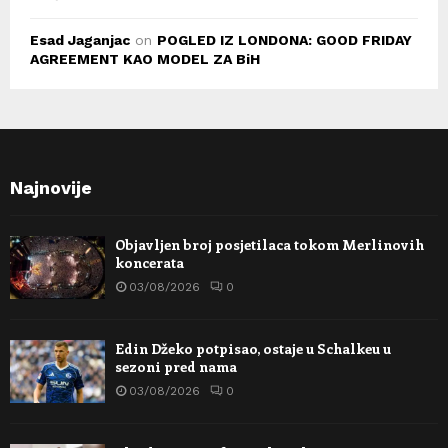
Esad Jaganjac
on
POGLED IZ LONDONA: GOOD FRIDAY
AGREEMENT KAO MODEL ZA BiH
Najnovije
Objavljen broj posjetilaca tokom Merlinovih
koncerata
03/08/2026
0
Edin Džeko potpisao, ostaje u Schalkeu u
sezoni pred nama
03/08/2026
0