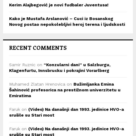
Kerim Alajbegović je novi fudbaler Juventusa!
Kako je Mustafa Arslanović – Cuci iz Bosanskog
Novog postao nepokolebljivi heroj terena i ljudskosti
RECENT COMMENTS
Samir Ruznic
on
“Konzularni dani” u Salzburgu,
Klagenfurtu, Innsbrucku i pokrajini Vorarlberg
Muhamed Zlatan Hrenovica
on
Bužimljanka Emina
Šahinović profesorica na prestižnom univerzitetu u
Emiratima
Faruk
on
(Video) Na današnji dan 1993. jedinice HVO-a
srušile su Stari most
Faruk
on
(Video) Na današnji dan 1993. jedinice HVO-a
srušile su Stari most