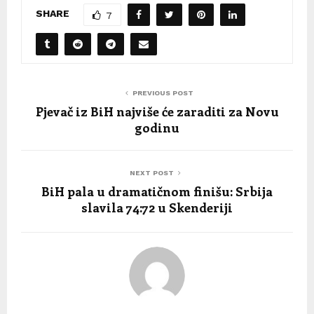
SHARE
7
PREVIOUS POST
Pjevač iz BiH najviše će zaraditi za Novu
godinu
NEXT POST
BiH pala u dramatičnom finišu: Srbija
slavila 74:72 u Skenderiji