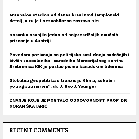
Arsenalov stadion od danas krasi novi šampionski
detalj, a tu je i nezaobilazna zastava BiH
Bosanka osvojila jedno od najprestižnijih naučnih
priznanja u Austriji
Povodom pozivanja na policijska saslušanja sadašnjih i
bivših zaposlenika i saradnika Memorijalnog centra
Srebrenica IGK je poslao pismo kanadskim liderima
Globalna geopolitika u tranziciji: Klima, sukobi i
potraga za mirom“, dr. J. Scott Younger
ZNANJE KOJE JE POSTALO ODGOVORNOST PROF. DR
GORAN ŠKATARIĆ
RECENT COMMENTS