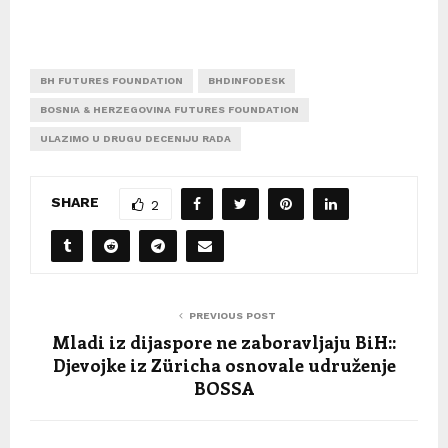
BH FUTURES FOUNDATION
BHDINFODESK
BOSNIA & HERZEGOVINA FUTURES FOUNDATION
ULAZIMO U DRUGU DECENIJU RADA
SHARE
2
PREVIOUS POST
Mladi iz dijaspore ne zaboravljaju BiH::
Djevojke iz Züricha osnovale udruženje
BOSSA