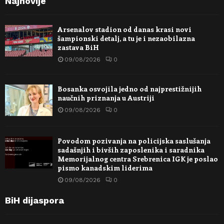
Najnovije
Arsenalov stadion od danas krasi novi
šampionski detalj, a tu je i nezaobilazna
zastava BiH
09/08/2026
0
Bosanka osvojila jedno od najprestižnijih
naučnih priznanja u Austriji
09/08/2026
0
Povodom pozivanja na policijska saslušanja
sadašnjih i bivših zaposlenika i saradnika
Memorijalnog centra Srebrenica IGK je poslao
pismo kanadskim liderima
09/08/2026
0
BiH dijaspora