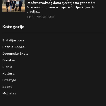
Međunarodnog dana sjećanja na genocid u
Srebrenici ponovo u sjedištu Ujedinjenih
nacija…
18/07/2026
0
Kategorije
BiH dijaspora
Bosnia Appeal
Dopunske škole
Društvo
Biznis
Kultura
Lifestyle
Sport
Moj stav