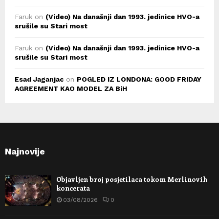
Faruk
on
(Video) Na današnji dan 1993. jedinice HVO-a
srušile su Stari most
Faruk
on
(Video) Na današnji dan 1993. jedinice HVO-a
srušile su Stari most
Esad Jaganjac
on
POGLED IZ LONDONA: GOOD FRIDAY
AGREEMENT KAO MODEL ZA BiH
Najnovije
Objavljen broj posjetilaca tokom Merlinovih
koncerata
03/08/2026
0