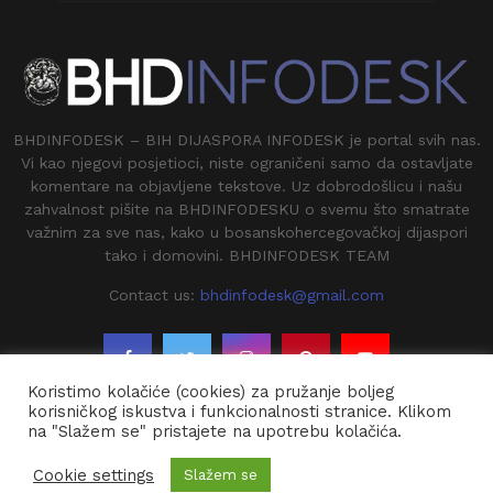
BHDINFODESK – BIH DIJASPORA INFODESK je portal svih nas.
Vi kao njegovi posjetioci, niste ograničeni samo da ostavljate
komentare na objavljene tekstove. Uz dobrodošlicu i našu
zahvalnost pišite na BHDINFODESKU o svemu što smatrate
važnim za sve nas, kako u bosanskohercegovačkoj dijaspori
tako i domovini. BHDINFODESK TEAM
Contact us:
bhdinfodesk@gmail.com
Koristimo kolačiće (cookies) za pružanje boljeg
korisničkog iskustva i funkcionalnosti stranice. Klikom
na "Slažem se" pristajete na upotrebu kolačića.
@2020 - BHDINFODESK. All Right Reserved.
Cookie settings
Slažem se