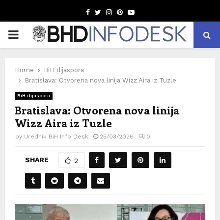
Facebook
Twitter
Instagram
Pinterest
Youtube
PRIMARY
MENU
Home
BiH dijaspora
Bratislava: Otvorena nova linija Wizz Aira iz Tuzle
BiH dijaspora
Bratislava: Otvorena nova linija
Wizz Aira iz Tuzle
by
Urednik BiH Info Desk
25/03/2026
0
SHARE
2