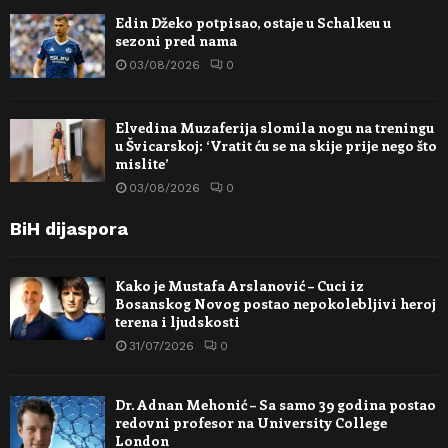
Edin Džeko potpisao, ostaje u Schalkeu u
sezoni pred nama
03/08/2026
0
Elvedina Muzaferija slomila nogu na treningu
u Švicarskoj: ‘Vratit ću se na skije prije nego što
mislite’
03/08/2026
0
BiH dijaspora
Kako je Mustafa Arslanović – Cuci iz
Bosanskog Novog postao nepokolebljivi heroj
terena i ljudskosti
31/07/2026
0
Dr. Adnan Mehonić – Sa samo 39 godina postao
redovni profesor na University College
London