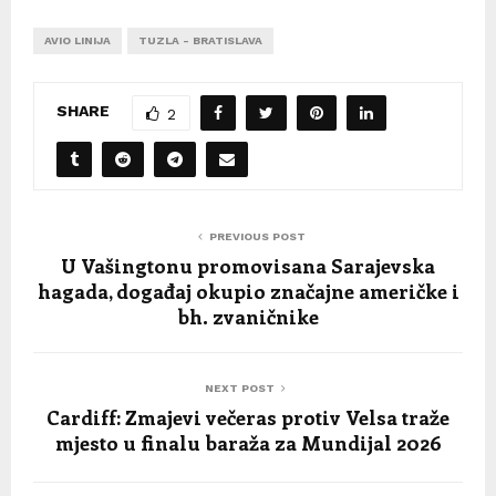
AVIO LINIJA
TUZLA - BRATISLAVA
SHARE
2
PREVIOUS POST
U Vašingtonu promovisana Sarajevska
hagada, događaj okupio značajne američke i
bh. zvaničnike
NEXT POST
Cardiff: Zmajevi večeras protiv Velsa traže
mjesto u finalu baraža za Mundijal 2026