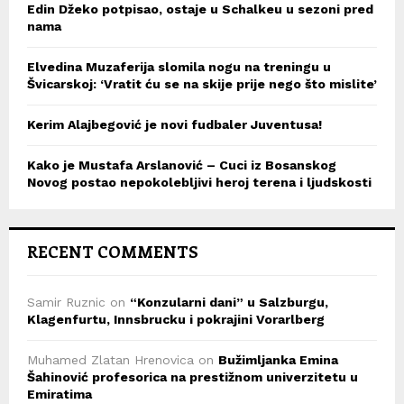
Edin Džeko potpisao, ostaje u Schalkeu u sezoni pred
nama
Elvedina Muzaferija slomila nogu na treningu u
Švicarskoj: ‘Vratit ću se na skije prije nego što mislite’
Kerim Alajbegović je novi fudbaler Juventusa!
Kako je Mustafa Arslanović – Cuci iz Bosanskog
Novog postao nepokolebljivi heroj terena i ljudskosti
RECENT COMMENTS
Samir Ruznic
on
“Konzularni dani” u Salzburgu,
Klagenfurtu, Innsbrucku i pokrajini Vorarlberg
Muhamed Zlatan Hrenovica
on
Bužimljanka Emina
Šahinović profesorica na prestižnom univerzitetu u
Emiratima