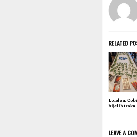
RELATED PO
London: Oobi
bijelih traka
LEAVE A CO