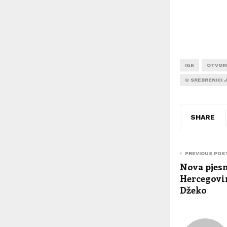
IGK
OTVOR
U SREBRENICI
SHARE
PREVIOUS POS
Nova pjesm
Hercegovin
Džeko