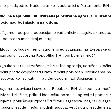
mo predsjednici Naše stranke i zastupnici u Parlamentu BiH 
ć, na Republiku BiH izvršena je brutalna agresija. U Srebren
nocid nad bošnjačkim narodom.
suđujemo i potpuno odbacujemo vaš anticivilizacijski, skandaloz
duboko dehumanizirajući istup.
odgovorno, ljudski nemoralno je pred zvaničnicima Evropske uni
nezavisnu i suverenu Republiku BiH „borbom za moć“.
o „sukob“. U BiH izvršena je brutalna agresija, udruženi zločin
ločini protiv čovjećnosti i ratni zločini potvrđeni presudama 
h sudova, koji su kulminirali genocidom nad Bošnjacima.
esiju na nezavisnu i suverenu Republiku BiH „borbom za moć“
ivizirati zločine, prikriti ideološku pozadinu agresije i pomoći
nijama pokušavaju izjednačiti žrtvu i agresora, negirajući agres
irajući presude međunarodnih sudova, veličajući presuđene ra