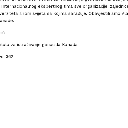
Internacionalnog ekspertnog tima sve organizacije, zajednic
niverziteta širom svijeta sa kojima sarađuje. Obavjestili smo Vla
anade.
mić
tituta za istraživanje genocida Kanada
ws:
362