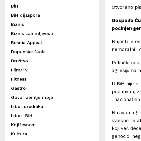
BiH
Otvoreno pis
BiH dijaspora
Gospođo Ćudi
Biznis
počinjen ge
Biznis zanimljivosti
Najoštrije o
Bosnia Appeal
nemoralni i 
Dopunske škole
Društvo
Politički ne
Film/Tv
agresiju na 
Fitness
U BiH nije bi
Gastro
poduhvati, z
Govor zemlje moje
i nacionalni
Izbor urednika
Nazivati agr
Izbori BiH
svjesno relat
Književnost
koji već dece
Kultura
genocid, neg