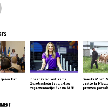
STS
lježen Dan
Bosanka volontira na
Sanski Most: 
Eurobasketu i sanja dres
vratio iz Njema
reprezentacije: Sve za BiH!
preuzeo porod
MMENT