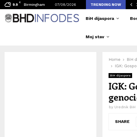
C
ljen broj posjetilaca tokom Merlinovih koncerata
Birmingham
07/08/2026
TRENDING NOW
9.9
BiH dijaspora
Bo
Moj stav
Home
BiH d
IGK: Gospo
BiH dijaspora
IGK: G
genoci
by
Urednik BiH
SHARE