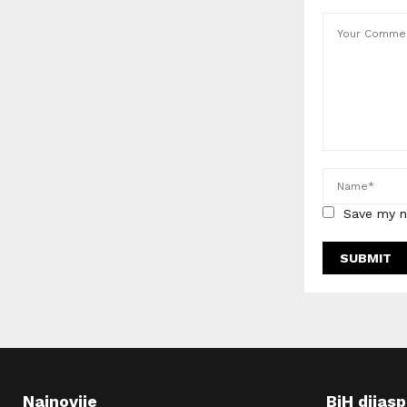
Save my n
Najnovije
BiH dijas