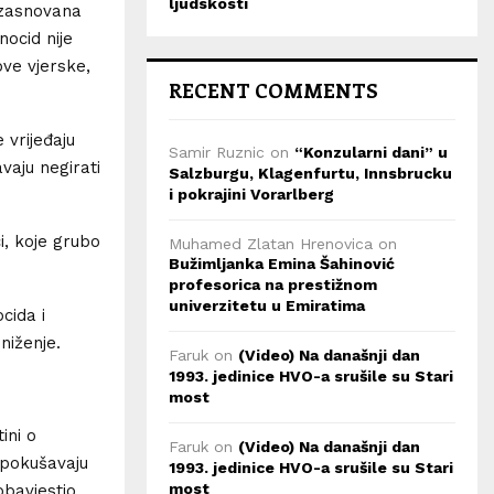
ljudskosti
e zasnovana
nocid nije
ve vjerske,
RECENT COMMENTS
 vrijeđaju
Samir Ruznic
on
“Konzularni dani” u
vaju negirati
Salzburgu, Klagenfurtu, Innsbrucku
i pokrajini Vorarlberg
i, koje grubo
Muhamed Zlatan Hrenovica
on
Bužimljanka Emina Šahinović
profesorica na prestižnom
univerzitetu u Emiratima
cida i
niženje.
Faruk
on
(Video) Na današnji dan
1993. jedinice HVO-a srušile su Stari
most
ini o
Faruk
on
(Video) Na današnji dan
 pokušavaju
1993. jedinice HVO-a srušile su Stari
most
obavjestio