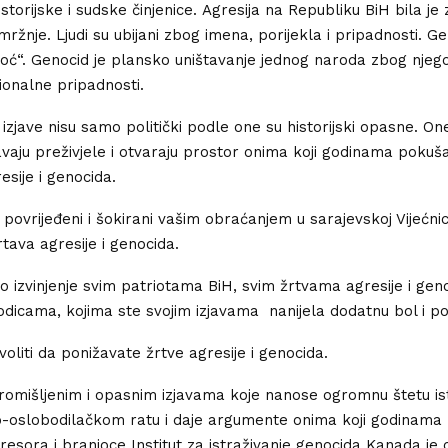
historijske i sudske činjenice. Agresija na Republiku BiH bila j
 mržnje. Ljudi su ubijani zbog imena, porijekla i pripadnosti. Ge
ć“. Genocid je plansko uništavanje jednog naroda zbog njego
cionalne pripadnosti.
izjave nisu samo politički podle one su historijski opasne. One
avaju preživjele i otvaraju prostor onima koji godinama pokuša
esije i genocida.
ovrijeđeni i šokirani vašim obraćanjem u sarajevskoj Vijećnic
rtava agresije i genocida.
o izvinjenje svim patriotama BiH, svim žrtvama agresije i geno
odicama, kojima ste svojim izjavama nanijela dodatnu bol i po
liti da ponižavate žrtve agresije i genocida.
omišljenim i opasnim izjavama koje nanose ogromnu štetu ist
oslobodilačkom ratu i daje argumente onima koji godinama
gresora i branioce Institut za istraživanje genocida Kanada je 