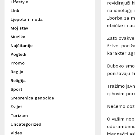
Lifestyle
revidirajuči 
na ideologiji
Link
„borba za mo
Ljepota i moda
etničke i na
Moj stav
Muzika
Zato ovakve 
žrtve, poniž
Najčitanije
karakter agr
Pogledi
Promo
Duboko smo p
Regija
ponižavaju ž
Religija
Tražimo javn
Sport
njihovim por
Srebrenica genocide
Nećemo dozvo
Svijet
Turizam
O vašim nepr
Uncategorized
odbrambeno-
Video
izjednačiti a