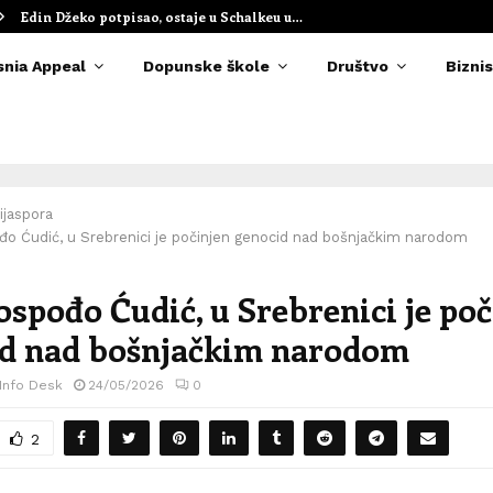
Edin Džeko potpisao, ostaje u Schalkeu u…
snia Appeal
Dopunske škole
Društvo
Biznis
ijaspora
đo Ćudić, u Srebrenici je počinjen genocid nad bošnjačkim narodom
ospođo Ćudić, u Srebrenici je poč
d nad bošnjačkim narodom
 Info Desk
24/05/2026
0
2