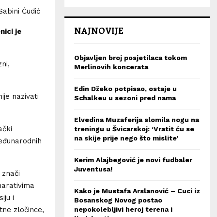
Sabini Ćudić
NAJNOVIJE
ici je
Objavljen broj posjetilaca tokom
ni,
Merlinovih koncerata
Edin Džeko potpisao, ostaje u
je nazivati
Schalkeu u sezoni pred nama
Elvedina Muzaferija slomila nogu na
ački
treningu u Švicarskoj: ‘Vratit ću se
na skije prije nego što mislite’
međunarodnih
Kerim Alajbegović je novi fudbaler
Juventusa!
 znači
 narativima
Kako je Mustafa Arslanović – Cuci iz
iju i
Bosanskog Novog postao
tne zločince,
nepokolebljivi heroj terena i