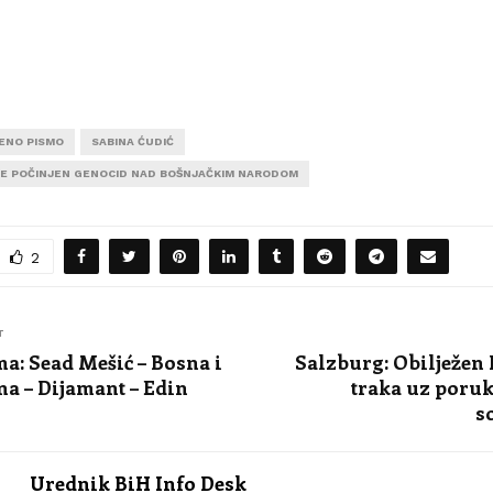
ENO PISMO
SABINA ĆUDIĆ
 JE POČINJEN GENOCID NAD BOŠNJAČKIM NARODOM
2
T
a: Sead Mešić – Bosna i
Salzburg: Obilježen 
a – Dijamant – Edin
traka uz poruke
s
Urednik BiH Info Desk