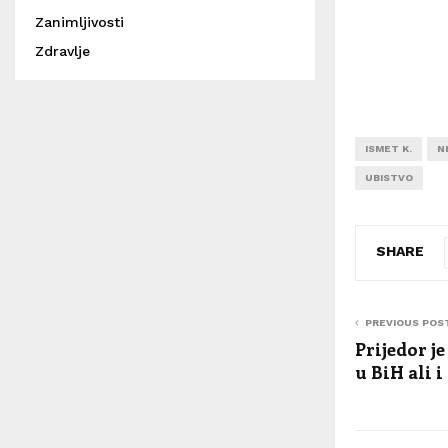
Zanimljivosti
Zdravlje
ISMET K.
N
UBISTVO
SHARE
PREVIOUS POS
Prijedor j
u BiH ali i