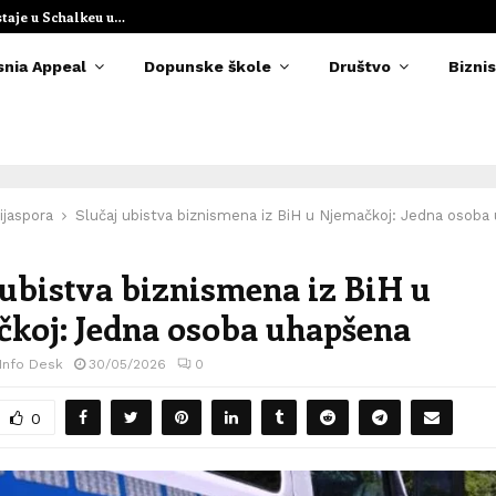
staje u Schalkeu u…
Elvedina Muzaf
snia Appeal
Dopunske škole
Društvo
Biznis
ijaspora
Slučaj ubistva biznismena iz BiH u Njemačkoj: Jedna osoba
 ubistva biznismena iz BiH u
koj: Jedna osoba uhapšena
 Info Desk
30/05/2026
0
0