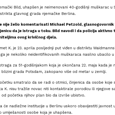
emački Bild, uhapšen je neimenovani 40-godišnji muškarac u
strikta glavnog grada njemačke Berlina.
 nije želio komentarisati Michael Petzold, glasnogovornik 
njenicu da je istraga u toku. Bild navodi i da policija aktivno
iteljima ovog krivičnog djela.
et K. je 23. aprila posljednji put viđen u distriktu Waidmanns
 ga je nekoliko neidentifikovanih muškaraca nasilno ubacilo u 
otraga za 51-godišnjakom koja je okončana 22. maja kada je n
blizini grada Potsdam, zakopano više od metar u zemlji.
očetku smatralo da se radi o otmici, činjenica da osobe koje 
 K. nisu tražile novac niti kontaktirale porodicu ili njegove 
e od početka njihov plan bio da izvrše ubistvo.
 će nadležne institucije u Berlinu uskoro obavijestiti javnost 
i o umiješanosti osobe koja je uhapšena.