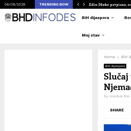
om Merlinovih koncerata
Edin Džeko potpisao, o
08/08/2026
TRENDING NOW
BiH dijaspora
Bo
Moj stav
Home
BiH d
BiH dijaspora
Slučaj
Njemač
by
Urednik BiH
SHARE