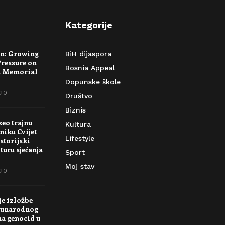
Kategorije
rn: Growing
BiH dijaspora
Pressure on
Bosnia Appeal
a Memorial
Dopunske škole
0
Društvo
Biznis
zeo trajnu
Kultura
niku Cvijet
Lifestyle
storijski
turu sjećanja
Sport
Moj stav
0
je izložbe
unarodnog
na genocid u