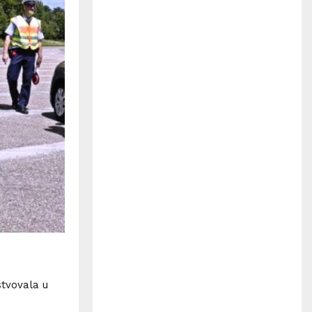
H
stvovala u