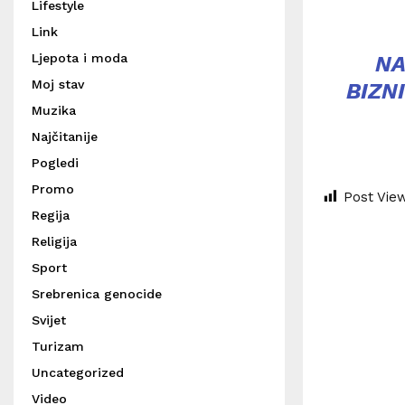
Lifestyle
Link
Ljepota i moda
NA
Moj stav
BIZN
Muzika
Najčitanije
Pogledi
Promo
Post Vie
Regija
Religija
Sport
Srebrenica genocide
Svijet
Turizam
Uncategorized
Video