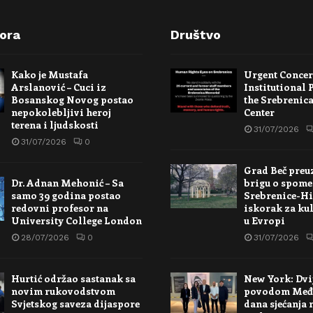
pora
Društvo
Kako je Mustafa
Urgent Conce
Arslanović – Cuci iz
Institutional 
Bosanskog Novog postao
the Srebrenic
nepokolebljivi heroj
Center
terena i ljudskosti
31/07/2026
31/07/2026
0
Grad Beč preu
Dr. Adnan Mehonić – Sa
brigu o spome
samo 39 godina postao
Srebrenice-Hi
redovni profesor na
iskorak za kul
University College London
u Evropi
28/07/2026
0
31/07/2026
Hurtić održao sastanak sa
New York: Dvi
novim rukovodstvom
povodom Međ
Svjetskog saveza dijaspore
dana sjećanja 