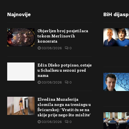
Najnovije
BiH dijas
Objavljen broj posjetilaca
tokom Merlinovih
koncerata
03/08/2026
0
Edin Džeko potpisao, ostaje
u Schalkeu u sezoni pred
nama
03/08/2026
0
Elvedina Muzaferija
slomila nogu na treningu u
Švicarskoj: ‘Vratit ću se na
skije prije nego što mislite’
03/08/2026
0