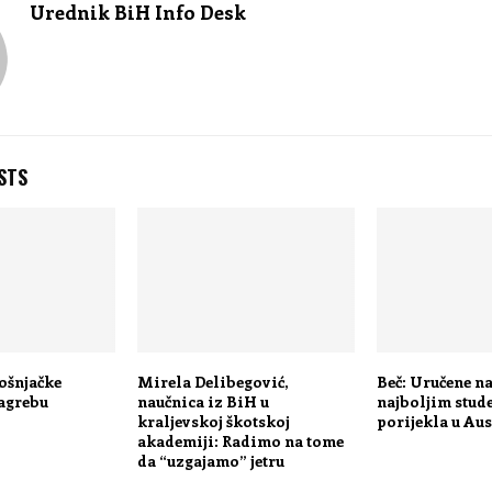
Urednik BiH Info Desk
STS
bošnjačke
Mirela Delibegović,
Beč: Uručene n
agrebu
naučnica iz BiH u
najboljim stud
kraljevskoj škotskoj
porijekla u Aus
akademiji: Radimo na tome
da “uzgajamo” jetru