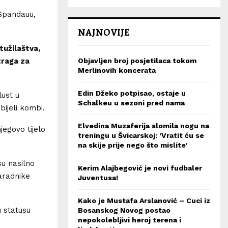
 Spandauu,
NAJNOVIJE
tužilaštva,
 traga za
Objavljen broj posjetilaca tokom
Merlinovih koncerata
Edin Džeko potpisao, ostaje u
lust u
Schalkeu u sezoni pred nama
bijeli kombi.
Elvedina Muzaferija slomila nogu na
jegovo tijelo
treningu u Švicarskoj: ‘Vratit ću se
na skije prije nego što mislite’
su nasilno
Kerim Alajbegović je novi fudbaler
saradnike
Juventusa!
Kako je Mustafa Arslanović – Cuci iz
u statusu
Bosanskog Novog postao
nepokolebljivi heroj terena i