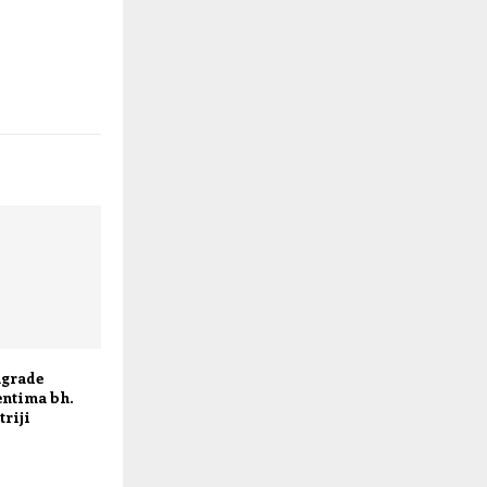
agrade
entima bh.
triji