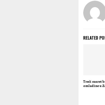
RELATED PO
Treći susret 
omladine u Z