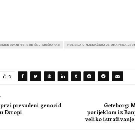
EIMENOVANI 40-GODIŠNJI MUŠKARAC
POLICIJA U NJEMAČKOJ JE UHAPSILA JE
0
T
e prvi presuđeni genocid
Geteborg: M
 u Evropi
porijeklom iz Ban
veliko istraživanje