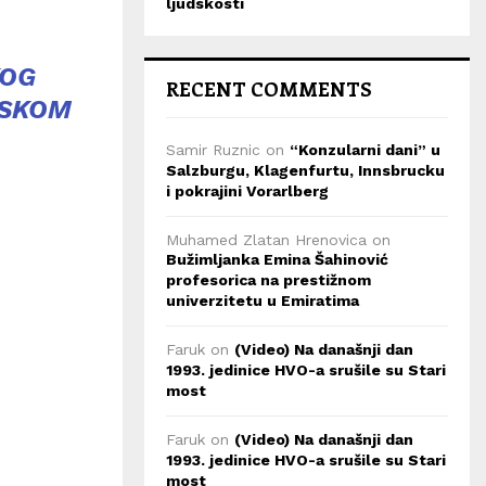
ljudskosti
KOG
RECENT COMMENTS
MSKOM
Samir Ruznic
on
“Konzularni dani” u
Salzburgu, Klagenfurtu, Innsbrucku
i pokrajini Vorarlberg
Muhamed Zlatan Hrenovica
on
Bužimljanka Emina Šahinović
profesorica na prestižnom
univerzitetu u Emiratima
Faruk
on
(Video) Na današnji dan
1993. jedinice HVO-a srušile su Stari
most
Faruk
on
(Video) Na današnji dan
1993. jedinice HVO-a srušile su Stari
most