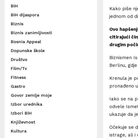
BiH
Kako piše nj
BiH dijaspora
jednom od di
Biznis
Ovo hapšenje
Biznis zanimljivosti
citirajući či
Bosnia Appeal
drugim počin
Dopunske škole
Biznismen Ism
Društvo
Berlinu, gdje
Film/Tv
Fitness
Krenula je p
pronađeno u 
Gastro
Govor zemlje moje
Iako se na p
Izbor urednika
odvele Ismeta
Izbori BiH
ukazuje da j
Književnost
Očekuje se da
Kultura
istrage, ali 