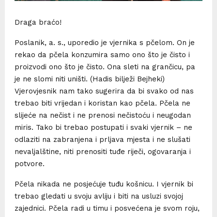
Draga braćo!
Poslanik, a. s., uporedio je vjernika s pčelom. On je
rekao da pčela konzumira samo ono što je čisto i
proizvodi ono što je čisto. Ona sleti na grančicu, pa
je ne slomi niti uništi. (Hadis bilježi Bejheki)
Vjerovjesnik nam tako sugerira da bi svako od nas
trebao biti vrijedan i koristan kao pčela. Pčela ne
slijeće na nečist i ne prenosi nečistoću i neugodan
miris. Tako bi trebao postupati i svaki vjernik – ne
odlaziti na zabranjena i prljava mjesta i ne slušati
nevaljalštine, niti prenositi tuđe riječi, ogovaranja i
potvore.
Pčela nikada ne posjećuje tuđu košnicu. I vjernik bi
trebao gledati u svoju avliju i biti na usluzi svojoj
zajednici. Pčela radi u timu i posvećena je svom roju,