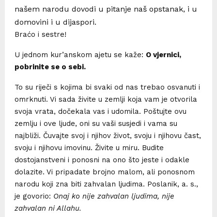
našem narodu dovodi u pitanje naš opstanak, i u
domovini i u dijaspori.
Braćo i sestre!
U jednom kur’anskom ajetu se kaže:
O vjernici,
pobrinite se o sebi.
To su riječi s kojima bi svaki od nas trebao osvanuti i
omrknuti. Vi sada živite u zemlji koja vam je otvorila
svoja vrata, dočekala vas i udomila. Poštujte ovu
zemlju i ove ljude, oni su vaši susjedi i vama su
najbliži. Čuvajte svoj i njihov život, svoju i njihovu čast,
svoju i njihovu imovinu. Živite u miru. Budite
dostojanstveni i ponosni na ono što jeste i odakle
dolazite. Vi pripadate brojno malom, ali ponosnom
narodu koji zna biti zahvalan ljudima. Poslanik, a. s.,
je govorio:
Onaj ko nije zahvalan ljudima, nije
zahvalan ni Allahu.