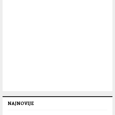
C
H
NAJNOVIJE