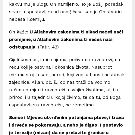
kakvu mu je ulogu On namijenio. To je Božiji poredak
stvari, uspostavljen od onog časa kad je On stvorio
nebesa i Zemlju.
On kaže:
U Allahovim zakonima ti nikad nećeš naći
promjene, u Allahovim zakonima ti nećeš naći
odstupanja.
(Fatir, 43)
Cijeli kosmos, i mi u njemu, počiva na ravnoteži, na
redu koji je osovina i okosnica života. Nasuprot
mizanu stoji fesad, nered, koji vodi u haos i nestanak
zajednice. Allah, dž. š., od nas traži da vodimo
računa o mjeri i ravnoteži u svojim životima, ali i u
prirodi i u zajednici u kojoj živimo, te da tu, od Boga
uspostavljenu ravnotežu, ne remetimo.
Sunce i Mjesec utvrđenim putanjama plove, i trava
i drveće se pokoravaju, a nebo je digao. I postavio
je terezije (mizan) da ne prelazite granice u