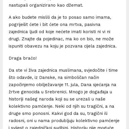
nastupali organizirano kao džemat.
A ako budete mislili da je to posao samo imama,
pogriješit ćete i bit ćete ona mrtva, pasivna
zajednica ljudi od koje nećete imati koristi ni vi ni
drugi. Znajte da pojedinac, ma ko on bio, ne može
ispuniti obavezu na koju je pozvana cijela zajednica.
Draga braćo!
Da ste vi živa zajednica muslimana, svjedočite i time
što odavde, iz Danske, na simboličan način
započinjemo obilježavanje 11. jula, Dana sjećanja na
žrtve genocida u Srebrenici. Mnogo je događaja u
historiji našeg naroda koji su se urezali u naše
kolektivno pamćenje. Neki od njih su tragični, a na
druge smo ponosni. Kakvi god da su, tragični ili
radosni, oni u nama produbljuju kolektivno pamćenje
i svijest o zajedničkoj sudbini. Historiju nije moguće