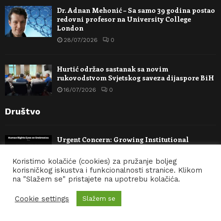
Dr. Adnan Mehonić – Sa samo 39 godina postao
redovni profesor na University College
London
28/07/2026
0
Hurtić održao sastanak sa novim
rukovodstvom Svjetskog saveza dijaspore BiH
16/07/2026
0
Društvo
Urgent Concern: Growing Institutional
Pressure on the Srebrenica Memorial Center
Koristimo kolačiće (cookies) za pružanje boljeg
31/07/2026
0
korisničkog iskustva i funkcionalnosti stranice. Klikom
na "Slažem se" pristajete na upotrebu kolačića.
Grad Beč preuzeo trajnu brigu o spomeniku
Cookie settings
Slažem se
Cvijet Srebrenice-Historijski iskorak za
kulturu sjećanja u Evropi
31/07/2026
0