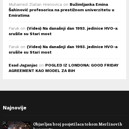
Muhamed Zlatan Hrenovica
on
Bužimljanka Emina
Šahinović profesorica na prestižnom univerzitetu u
Emiratima
Faruk
on
(Video) Na današnji dan 1993. jedinice HVO-a
srušile su Stari most
Faruk
on
(Video) Na današnji dan 1993. jedinice HVO-a
srušile su Stari most
Esad Jaganjac
on
POGLED IZ LONDONA: GOOD FRIDAY
AGREEMENT KAO MODEL ZA BiH
Najnovije
Objavljen broj posjetilaca tokom Merlinovih