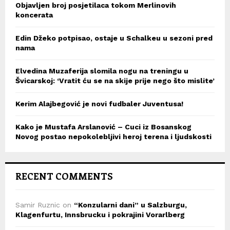
Objavljen broj posjetilaca tokom Merlinovih
koncerata
Edin Džeko potpisao, ostaje u Schalkeu u sezoni pred
nama
Elvedina Muzaferija slomila nogu na treningu u
Švicarskoj: ‘Vratit ću se na skije prije nego što mislite’
Kerim Alajbegović je novi fudbaler Juventusa!
Kako je Mustafa Arslanović – Cuci iz Bosanskog
Novog postao nepokolebljivi heroj terena i ljudskosti
RECENT COMMENTS
Samir Ruznic
on
“Konzularni dani” u Salzburgu,
Klagenfurtu, Innsbrucku i pokrajini Vorarlberg