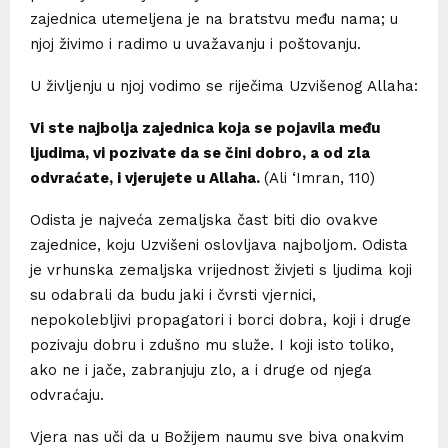
zajednica utemeljena je na bratstvu među nama; u
njoj živimo i radimo u uvažavanju i poštovanju.
U življenju u njoj vodimo se riječima Uzvišenog Allaha:
Vi ste najbolja zajednica koja se pojavila među
ljudima, vi pozivate da se čini dobro, a od zla
odvraćate, i vjerujete u Allaha.
(Ali ‘Imran, 110)
Odista je najveća zemaljska čast biti dio ovakve
zajednice, koju Uzvišeni oslovljava najboljom. Odista
je vrhunska zemaljska vrijednost živjeti s ljudima koji
su odabrali da budu jaki i čvrsti vjernici,
nepokolebljivi propagatori i borci dobra, koji i druge
pozivaju dobru i zdušno mu služe. I koji isto toliko,
ako ne i jače, zabranjuju zlo, a i druge od njega
odvraćaju.
Vjera nas uči da u Božijem naumu sve biva onakvim