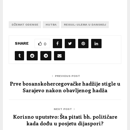
DŽEMAT ODENSE
HUTBA
REISUL-ULEMA U DANSKOJ
SHARE
0
PREVIOUS POST
Prve bosanskohercegovačke hadžije stigle u
Sarajevo nakon obavljenog hadža
NEXT POST
Korisno uputstvo: Šta pitati bh. političare
kada dođu u posjetu dijaspori?