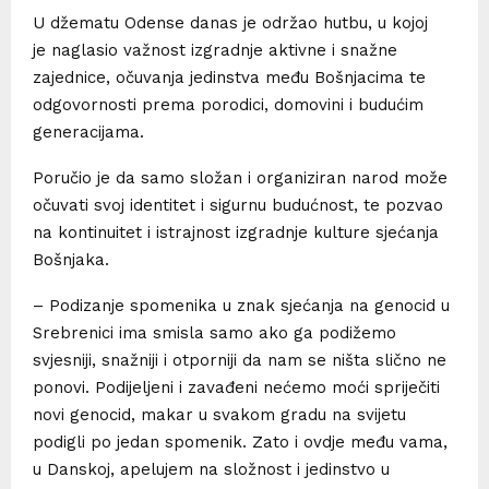
U džematu Odense danas je održao hutbu, u kojoj
je naglasio važnost izgradnje aktivne i snažne
zajednice, očuvanja jedinstva među Bošnjacima te
odgovornosti prema porodici, domovini i budućim
generacijama.
Poručio je da samo složan i organiziran narod može
očuvati svoj identitet i sigurnu budućnost, te pozvao
na kontinuitet i istrajnost izgradnje kulture sjećanja
Bošnjaka.
– Podizanje spomenika u znak sjećanja na genocid u
Srebrenici ima smisla samo ako ga podižemo
svjesniji, snažniji i otporniji da nam se ništa slično ne
ponovi. Podijeljeni i zavađeni nećemo moći spriječiti
novi genocid, makar u svakom gradu na svijetu
podigli po jedan spomenik. Zato i ovdje među vama,
u Danskoj, apelujem na složnost i jedinstvo u