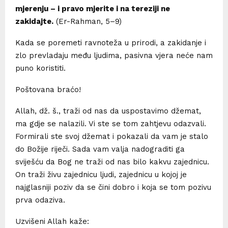
mjerenju – i pravo mjerite i na tereziji ne
zakidajte.
(Er-Rahman, 5–9)
Kada se poremeti ravnoteža u prirodi, a zakidanje i
zlo prevladaju među ljudima, pasivna vjera neće nam
puno koristiti.
Poštovana braćo!
Allah, dž. š., traži od nas da uspostavimo džemat,
ma gdje se nalazili. Vi ste se tom zahtjevu odazvali.
Formirali ste svoj džemat i pokazali da vam je stalo
do Božije riječi. Sada vam valja nadograditi ga
sviješću da Bog ne traži od nas bilo kakvu zajednicu.
On traži živu zajednicu ljudi, zajednicu u kojoj je
najglasniji poziv da se čini dobro i koja se tom pozivu
prva odaziva.
Uzvišeni Allah kaže: