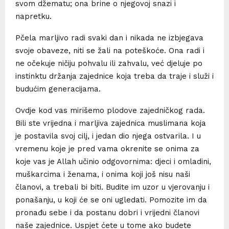
svom džematu; ona brine o njegovoj snazi i
napretku.
Pčela marljivo radi svaki dan i nikada ne izbjegava
svoje obaveze, niti se žali na poteškoće. Ona radi i
ne očekuje ničiju pohvalu ili zahvalu, već djeluje po
instinktu držanja zajednice koja treba da traje i služi i
budućim generacijama.
Ovdje kod vas mirišemo plodove zajedničkog rada.
Bili ste vrijedna i marljiva zajednica muslimana koja
je postavila svoj cilj, i jedan dio njega ostvarila. I u
vremenu koje je pred vama okrenite se onima za
koje vas je Allah učinio odgovornima: djeci i omladini,
muškarcima i ženama, i onima koji još nisu naši
članovi, a trebali bi biti. Budite im uzor u vjerovanju i
ponašanju, u koji će se oni ugledati. Pomozite im da
pronađu sebe i da postanu dobri i vrijedni članovi
naše zajednice. Uspjet ćete u tome ako budete