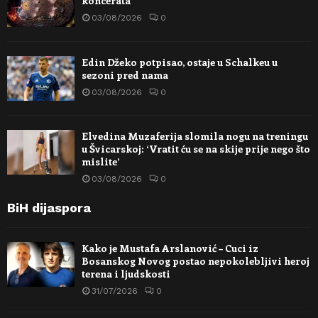
koncerata
03/08/2026
0
Edin Džeko potpisao, ostaje u Schalkeu u
sezoni pred nama
03/08/2026
0
Elvedina Muzaferija slomila nogu na treningu
u Švicarskoj: ‘Vratit ću se na skije prije nego što
mislite’
03/08/2026
0
BiH dijaspora
Kako je Mustafa Arslanović – Cuci iz
Bosanskog Novog postao nepokolebljivi heroj
terena i ljudskosti
31/07/2026
0