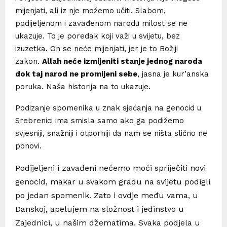
mijenjati, ali iz nje možemo učiti. Slabom,
podijeljenom i zavađenom narodu milost se ne
ukazuje. To je poredak koji važi u svijetu, bez
izuzetka. On se neće mijenjati, jer je to Božiji
zakon.
Allah neće izmijeniti stanje jednog naroda
dok taj narod ne promijeni sebe
, jasna je kur’anska
poruka. Naša historija na to ukazuje.
Podizanje spomenika u znak sjećanja na genocid u
Srebrenici ima smisla samo ako ga podižemo
svjesniji, snažniji i otporniji da nam se ništa slično ne
ponovi.
Podijeljeni i zavađeni nećemo moći spriječiti novi
genocid, makar u svakom gradu na svijetu podigli
po jedan spomenik. Zato i ovdje među vama, u
Danskoj, apelujem na složnost i jedinstvo u
Zajednici, u našim džematima. Svaka podjela u