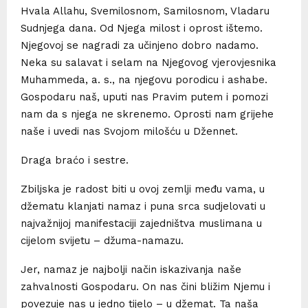
Hvala Allahu, Svemilosnom, Samilosnom, Vladaru
Sudnjega dana. Od Njega milost i oprost ištemo.
Njegovoj se nagradi za učinjeno dobro nadamo.
Neka su salavat i selam na Njegovog vjerovjesnika
Muhammeda, a. s., na njegovu porodicu i ashabe.
Gospodaru naš, uputi nas Pravim putem i pomozi
nam da s njega ne skrenemo. Oprosti nam grijehe
naše i uvedi nas Svojom milošću u Džennet.
Draga braćo i sestre.
Zbiljska je radost biti u ovoj zemlji među vama, u
džematu klanjati namaz i puna srca sudjelovati u
najvažnijoj manifestaciji zajedništva muslimana u
cijelom svijetu – džuma-namazu.
Jer, namaz je najbolji način iskazivanja naše
zahvalnosti Gospodaru. On nas čini bližim Njemu i
povezuje nas u jedno tijelo – u džemat. Ta naša