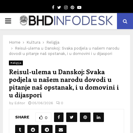
Facebook
Twitter
Instagram
Pinterest
Youtube
PRIMARY
MENU
Home
Kultura
Religija
Reisul-ulema u Danskoj: Svaka podjela u našem narodu
dovodi u pitanje naš opstanak, i u domovini i u dijaspori
Religija
Reisul-ulema u Danskoj: Svaka
podjela u našem narodu dovodi u
pitanje naš opstanak, i u domovini i
u dijaspori
by
Editor
05/06/2026
0
SHARE
0