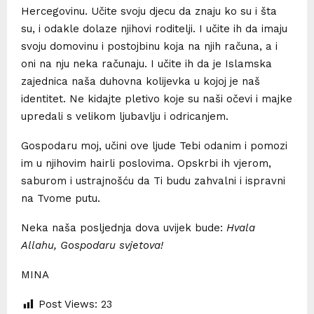
Hercegovinu. Učite svoju djecu da znaju ko su i šta
su, i odakle dolaze njihovi roditelji. I učite ih da imaju
svoju domovinu i postojbinu koja na njih računa, a i
oni na nju neka računaju. I učite ih da je Islamska
zajednica naša duhovna kolijevka u kojoj je naš
identitet. Ne kidajte pletivo koje su naši očevi i majke
upredali s velikom ljubavlju i odricanjem.
Gospodaru moj, učini ove ljude Tebi odanim i pomozi
im u njihovim hairli poslovima. Opskrbi ih vjerom,
saburom i ustrajnošću da Ti budu zahvalni i ispravni
na Tvome putu.
Neka naša posljednja dova uvijek bude:
Hvala
Allahu, Gospodaru svjetova!
MINA
Post Views:
23