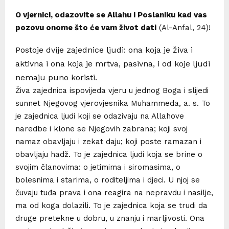
O vjernici, odazovite se Allahu i Poslaniku kad vas
pozovu onome što će vam život dati
(Al-Anfal, 24)!
Postoje dvije zajednice ljudi: ona koja je živa i
aktivna i ona koja je mrtva, pasivna, i od koje ljudi
nemaju puno koristi.
Živa zajednica ispovijeda vjeru u jednog Boga i slijedi
sunnet Njegovog vjerovjesnika Muhammeda, a. s. To
je zajednica ljudi koji se odazivaju na Allahove
naredbe i klone se Njegovih zabrana; koji svoj
namaz obavljaju i zekat daju; koji poste ramazan i
obavljaju hadž. To je zajednica ljudi koja se brine o
svojim članovima: o jetimima i siromasima, o
bolesnima i starima, o roditeljima i djeci. U njoj se
čuvaju tuđa prava i ona reagira na nepravdu i nasilje,
ma od koga dolazili. To je zajednica koja se trudi da
druge pretekne u dobru, u znanju i marljivosti. Ona