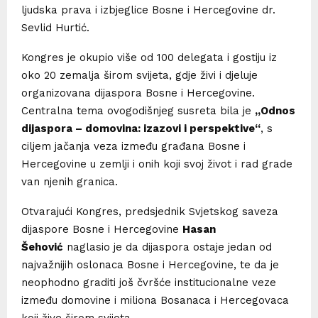
ljudska prava i izbjeglice Bosne i Hercegovine dr.
Sevlid Hurtić.
Kongres je okupio više od 100 delegata i gostiju iz
oko 20 zemalja širom svijeta, gdje živi i djeluje
organizovana dijaspora Bosne i Hercegovine.
Centralna tema ovogodišnjeg susreta bila je
„Odnos
dijaspora – domovina: izazovi i perspektive“
, s
ciljem jačanja veza između građana Bosne i
Hercegovine u zemlji i onih koji svoj život i rad grade
van njenih granica.
Otvarajući Kongres, predsjednik Svjetskog saveza
dijaspore Bosne i Hercegovine
Hasan
Šehović
naglasio je da dijaspora ostaje jedan od
najvažnijih oslonaca Bosne i Hercegovine, te da je
neophodno graditi još čvršće institucionalne veze
između domovine i miliona Bosanaca i Hercegovaca
koji žive širom svijeta.