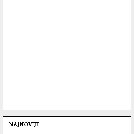
C
H
NAJNOVIJE