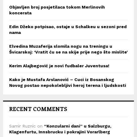
Objavljen broj posjetilaca tokom Merlinovih
koncerata
Edin Džeko potpisao, ostaje u Schalkeu u sezoni pred
nama
Elvedina Muzaferija slomila nogu na treningu u
Švicarskoj: ‘Vratit ću se na skije prije nego što mislite’
Kerim Alajbegović je novi fudbaler Juventusa!
Kako je Mustafa Arslanović – Cuci iz Bosanskog
Novog postao nepokolebljivi heroj terena i ljudskosti
RECENT COMMENTS
Samir Ruznic
on
“Konzularni dani” u Salzburgu,
Klagenfurtu, Innsbrucku i pokrajini Vorarlberg