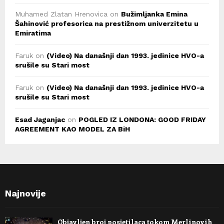
Muhamed Zlatan Hrenovica
on
Bužimljanka Emina
Šahinović profesorica na prestižnom univerzitetu u
Emiratima
Faruk
on
(Video) Na današnji dan 1993. jedinice HVO-a
srušile su Stari most
Faruk
on
(Video) Na današnji dan 1993. jedinice HVO-a
srušile su Stari most
Esad Jaganjac
on
POGLED IZ LONDONA: GOOD FRIDAY
AGREEMENT KAO MODEL ZA BiH
Najnovije
Objavljen broj posjetilaca tokom Merlinovih