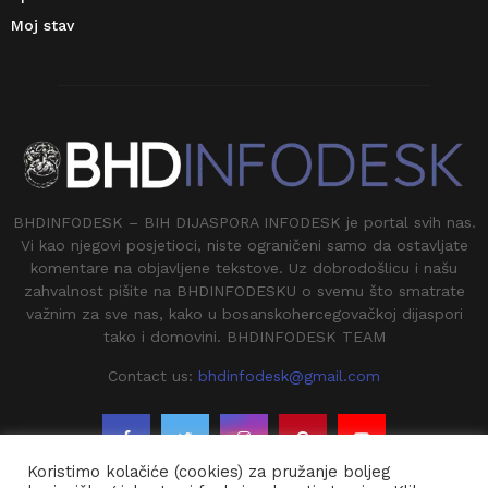
Moj stav
BHDINFODESK – BIH DIJASPORA INFODESK je portal svih nas.
Vi kao njegovi posjetioci, niste ograničeni samo da ostavljate
komentare na objavljene tekstove. Uz dobrodošlicu i našu
zahvalnost pišite na BHDINFODESKU o svemu što smatrate
važnim za sve nas, kako u bosanskohercegovačkoj dijaspori
tako i domovini. BHDINFODESK TEAM
Contact us:
bhdinfodesk@gmail.com
Koristimo kolačiće (cookies) za pružanje boljeg