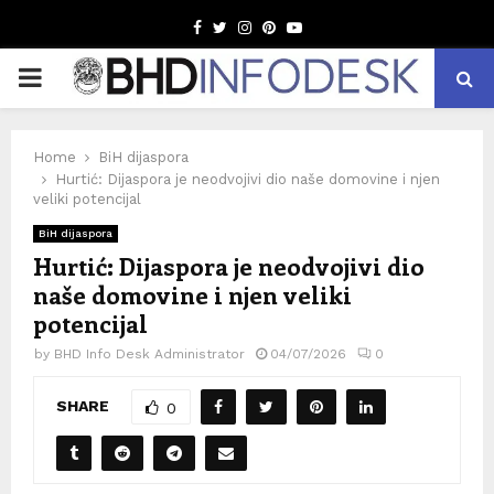
Facebook
Twitter
Instagram
Pinterest
Youtube
PRIMARY
MENU
Home
BiH dijaspora
Hurtić: Dijaspora je neodvojivi dio naše domovine i njen
veliki potencijal
BiH dijaspora
Hurtić: Dijaspora je neodvojivi dio
naše domovine i njen veliki
potencijal
by
BHD Info Desk Administrator
04/07/2026
0
SHARE
0