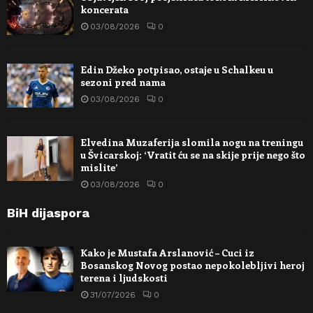
koncerata
03/08/2026
0
Edin Džeko potpisao, ostaje u Schalkeu u
sezoni pred nama
03/08/2026
0
Elvedina Muzaferija slomila nogu na treningu
u Švicarskoj: ‘Vratit ću se na skije prije nego što
mislite’
03/08/2026
0
BiH dijaspora
Kako je Mustafa Arslanović – Cuci iz
Bosanskog Novog postao nepokolebljivi heroj
terena i ljudskosti
31/07/2026
0