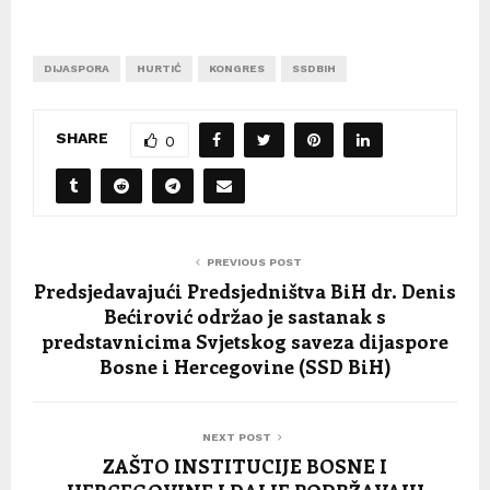
DIJASPORA
HURTIĆ
KONGRES
SSDBIH
SHARE
0
PREVIOUS POST
Predsjedavajući Predsjedništva BiH dr. Denis
Bećirović održao je sastanak s
predstavnicima Svjetskog saveza dijaspore
Bosne i Hercegovine (SSD BiH)
NEXT POST
ZAŠTO INSTITUCIJE BOSNE I