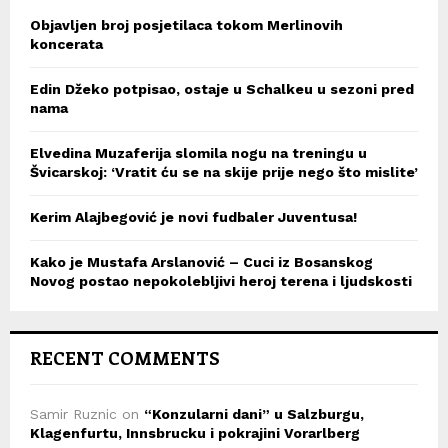
Objavljen broj posjetilaca tokom Merlinovih
koncerata
Edin Džeko potpisao, ostaje u Schalkeu u sezoni pred
nama
Elvedina Muzaferija slomila nogu na treningu u
Švicarskoj: ‘Vratit ću se na skije prije nego što mislite’
Kerim Alajbegović je novi fudbaler Juventusa!
Kako je Mustafa Arslanović – Cuci iz Bosanskog
Novog postao nepokolebljivi heroj terena i ljudskosti
RECENT COMMENTS
Samir Ruznic
on
“Konzularni dani” u Salzburgu,
Klagenfurtu, Innsbrucku i pokrajini Vorarlberg