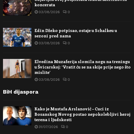
koncerata
03/08/2026
0
Edin Džeko potpisao, ostaje u Schalkeu u
sezoni pred nama
03/08/2026
0
Elvedina Muzaferija slomila nogu na treningu
u Švicarskoj: ‘Vratit ću se na skije prije nego što
mislite’
03/08/2026
0
BiH dijaspora
Kako je Mustafa Arslanović – Cuci iz
Bosanskog Novog postao nepokolebljivi heroj
terena i ljudskosti
31/07/2026
0