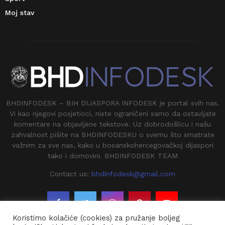
Moj stav
BHDINFODESK – BIH DIJASPORA INFODESK je portal svih nas.
Vi kao njegovi posjetioci, niste ograničeni samo da ostavljate
komentare na objavljene tekstove. Uz dobrodošlicu i našu
zahvalnost pišite na BHDINFODESKU o svemu što smatrate
važnim za sve nas, kako u bosanskohercegovačkoj dijaspori
tako i domovini. BHDINFODESK TEAM
Contact us:
bhdinfodesk@gmail.com
Koristimo kolačiće (cookies) za pružanje boljeg