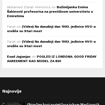
Muhamed Zlatan Hrenovica
on
Bužimljanka Emina
Šahinović profesorica na prestižnom univerzitetu u
Emiratima
Faruk
on
(Video) Na današnji dan 1993. jedinice HVO-a
srušile su Stari most
Faruk
on
(Video) Na današnji dan 1993. jedinice HVO-a
srušile su Stari most
Esad Jaganjac
on
POGLED IZ LONDONA: GOOD FRIDAY
AGREEMENT KAO MODEL ZA BiH
Najnovije
Objavljen broj posjetilaca tokom Merlinovih