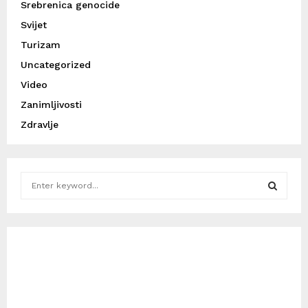
Srebrenica genocide
Svijet
Turizam
Uncategorized
Video
Zanimljivosti
Zdravlje
S
e
a
S
r
c
E
h
f
A
o
r
R