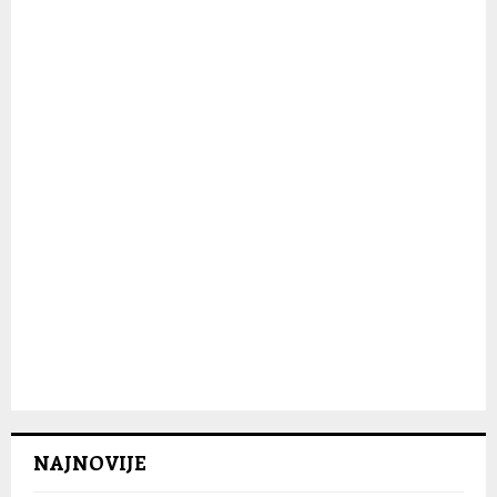
:
C
H
NAJNOVIJE