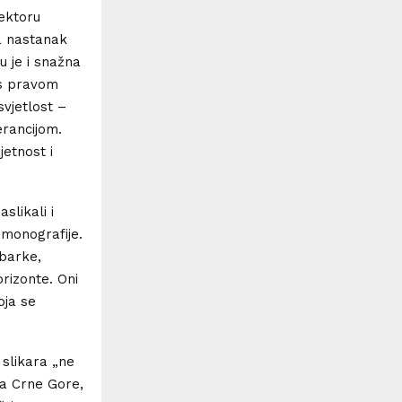
ektoru
za nastanak
u je i snažna
 s pravom
svjetlost –
erancijom.
jetnost i
slikali i
 monografije.
 barke,
rizonte. Oni
oja se
 slikara „ne
ta Crne Gore,