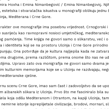
ira Hoxha i Emina Nimanbegović / Emina Nimanbegoviç. Njih
 estetska i stvaralačka iskustva u monografiji oblikuju jednu š
inja, Mediterana i Crne Gore.
arakter ove monografije ima posebnu vrijednost. Crnogorski i
 se susrijeću kao ravnopravni nosioci umjetničkog, mediteransko
og pamćenja. Time knjiga ne govori samo o slikarstvu, već i o
ra i identiteta koji se na prostoru Ulcinja i Crne Gore prirodno 
opunjuju. Ona potvrđuje da je kultura najljepša kada ne zatvar
rema drugome, prema različitom, prema onome što nas ne ud
atijima. Upravo zato ova monigrafija ne govori samo dvama jez
im kulturnim memorijama koje se u Ulcinju ne razdvajaju, ne
 mediteranske cjeline.
urnu scenu Crne Gore, imao sam čast i zadovoljstvo da se u
m albanskih slikara iz Ulcinja. Prvo što me fasciniralo bila s
jela koja odišu Mediteranom i Otrantom, na kapiji Ulcinja, ta
nemirne istorije ispreplijetale civilizacije, brodovi, mornari, slik