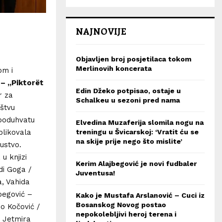
NAJNOVIJE
Objavljen broj posjetilaca tokom
Merlinovih koncerata
om i
 – „Piktorët
Edin Džeko potpisao, ostaje u
r za
Schalkeu u sezoni pred nama
štvu
 poduhvatu
Elvedina Muzaferija slomila nogu na
treningu u Švicarskoj: ‘Vratit ću se
blikovala
na skije prije nego što mislite’
ustvo.
u knjizi
Kerim Alajbegović je novi fudbaler
di Goga /
Juventusa!
a, Vahida
egović –
Kako je Mustafa Arslanović – Cuci iz
Bosanskog Novog postao
o Kočović /
nepokolebljivi heroj terena i
, Jetmira