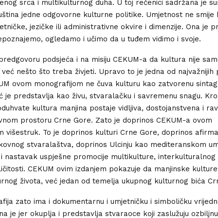
enog srca i multikulturnog duha. U toj rečenici sadržana je su
 suština jedne odgovorne kulturne politike. Umjetnost ne smije b
tničke, jezičke ili administrativne okvire i dimenzije. Ona je p
poznajemo, ogledamo i učimo da u tuđem vidimo i svoje.
predgovoru podsjeća i na misiju CEKUM-a da kultura nije sam
 već nešto što treba živjeti. Upravo to je jedna od najvažniji
KUM ovom monografijom ne čuva kulturu kao zatvorenu sinta
eć je predstavlja kao živu, stvaralačku i savremenu snagu. Kr
duhvate kultura manjina postaje vidljiva, dostojanstvena i r
javnom prostoru Crne Gore. Zato je doprinos CEKUM-a ovom
 višestruk. To je doprinos kulturi Crne Gore, doprinos afirmac
ikovnog stvaralaštva, doprinos Ulcinju kao mediteranskom u
 i nastavak uspješne promocije multikulture, interkulturalnog d
ličitosti. CEKUM ovim izdanjem pokazuje da manjinske kulture
urnog života, već jedan od temelja ukupnog kulturnog bića Cr
ija zato ima i dokumentarnu i umjetničku i simboličku vrijedn
 je jer okuplja i predstavlja stvaraoce koji zaslužuju ozbiljn