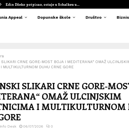
Edin Džeko potpisao, ostaje u Schalkeu u…
snia Appeal
Dopunske škole
Društvo
Biznis
ra
 SLIKARI CRNE GORE-MOST BOJA I MEDITERANA“ OMAŽ ULCINJSKI
 I MULTIKULTURNOM DUHU CRNE GORE
NSKI SLIKARI CRNE GORE-MOS
ITERANA“ OMAŽ ULCINJSKIM
TNICIMA I MULTIKULTURNOM
GORE
 Info Desk
06/07/2026
0