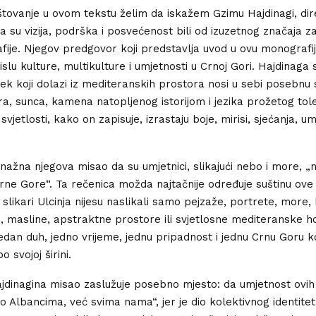
ovanje u ovom tekstu želim da iskažem Gzimu Hajdinagi, dir
a su vizija, podrška i posvećenost bili od izuzetnog značaja 
ije. Njegov predgovor koji predstavlja uvod u ovu monografij
slu kulture, multikulture i umjetnosti u Crnoj Gori. Hajdinaga
jek koji dolazi iz mediteranskih prostora nosi u sebi posebnu 
ra, sunca, kamena natopljenog istorijom i jezika prožetog tol
svjetlosti, kako on zapisuje, izrastaju boje, mirisi, sjećanja, um
nažna njegova misao da su umjetnici, slikajući nebo i more, „na
ne Gore“. Ta rečenica možda najtačnije određuje suštinu ove
 slikari Ulcinja nijesu naslikali samo pejzaže, portrete, more,
 masline, apstraktne prostore ili svjetlosne mediteranske ho
 jedan duh, jedno vrijeme, jednu pripadnost i jednu Crnu Goru k
 svojoj širini.
jdinagina misao zaslužuje posebno mjesto: da umjetnost ovih
 Albancima, već svima nama“, jer je dio kolektivnog identite