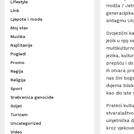
Lifestyle
Hodža / Jetm
Link
generacijska,
Ljepota i moda
sintagmu Ulc
Moj stav
Dvojezični k
Muzika
jezik u njoj
Najčitanije
multikulturn
Pogledi
jezika, kultu
Promo
prepliću i d
ih otvara p
Regija
nas čini bog
Religija
dvjema blisk
Sport
kao dio iste
Srebrenica genocide
Prateći kult
Svijet
stvaralaštvo
Turizam
umjetnička d
Uncategorized
kroz vjekove 
Video