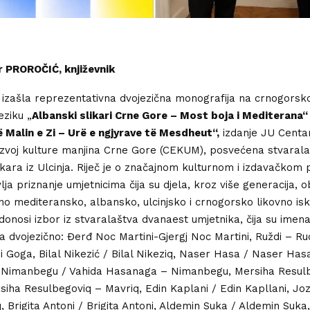
r PROROČIĆ, književnik
 izašla reprezentativna dvojezična monografija na crnogorsk
ziku „
Albanski slikari Crne Gore – Most boja i Mediterana“
 Malin e Zi – Urë e ngjyrave të Mesdheut“,
izdanje JU Centa
azvoj kulture manjina Crne Gore (CEKUM), posvećena stvarala
ikara iz Ulcinja. Riječ je o značajnom kulturnom i izdavačkom
lja priznanje umjetnicima čija su djela, kroz više generacija, o
o mediteransko, albansko, ulcinjsko i crnogorsko likovno isk
donosi izbor iz stvaralaštva dvanaest umjetnika, čija su imena 
a dvojezično: Đerđ Noc Martini-Gjergj Noc Martini, Ruždi – Ru
i Goga, Bilal Nikezić / Bilal Nikeziq, Naser Hasa / Naser Has
Nimanbegu / Vahida Hasanaga – Nimanbegu, Mersiha Resulb
siha Resulbegoviq – Mavriq, Edin Kaplani / Edin Kapllani, Joz
, Brigita Antoni / Brigita Antoni, Aldemin Suka / Aldemin Suka