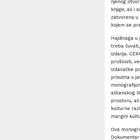
njenog otvor
knjige, ali i
zatvorena u e
kojem se pre
Hajdinaga u 
treba čuvati,
izdanja. CE
prošlosti, v
izdavačke po
prisutna u 
monografijom
albanskog l
prostoru, ali
kulturne raz
margini kult
Ova monograf
Dokumentarna