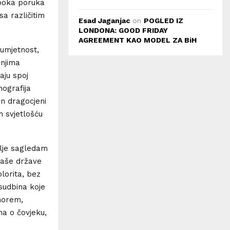
duboka poruka
sa različitim
Esad Jaganjac
on
POGLED IZ
LONDONA: GOOD FRIDAY
AGREEMENT KAO MODEL ZA BiH
 umjetnost,
 njima
aju spoj
nografija
an dragocjeni
m svjetlošću
blje sagledam
naše države
lorita, bez
 sudbina koje
morem,
ma o čovjeku,