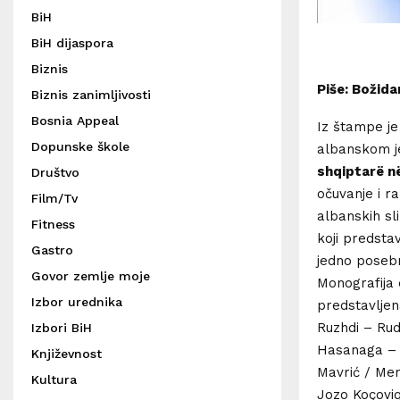
BiH
BiH dijaspora
Biznis
Piše: Božida
Biznis zanimljivosti
Bosnia Appeal
Iz štampe je
Dopunske škole
albanskom je
shqiptarë në
Društvo
očuvanje i r
Film/Tv
albanskih sl
Fitness
koji predstav
Gastro
jedno posebn
Govor zemlje moje
Monografija 
Izbor urednika
predstavljen
Ruzhdi – Rud
Izbori BiH
Hasanaga – 
Književnost
Mavrić / Mer
Kultura
Jozo Koçoviq