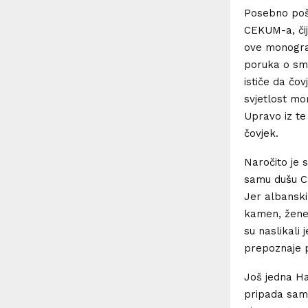
Posebno pošt
CEKUM-a, čij
ove monograf
poruka o smi
ističe da čov
svjetlost mo
Upravo iz te 
čovjek.
Naročito je s
samu dušu Cr
Jer albanski
kamen, žene,
su naslikali
prepoznaje po
Još jedna Ha
pripada samo