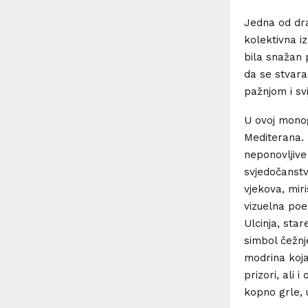
Jedna od dra
kolektivna i
bila snažan 
da se stvara
pažnjom i sv
U ovoj monogr
Mediterana. 
neponovljive 
svjedočanstv
vjekova, miri
vizuelna poe
Ulcinja, star
simbol čežnj
modrina koja 
prizori, ali
kopno grle, 