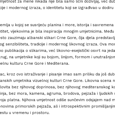
 umjetnost za mene nikada nije bila samo lični doživljaj, već 
cije i modernog izraza, o identitetu koji se izgrađivao u dodiru 
emlja u kojoj se susrijeću planina i more, istorija i savremena
ntitet, vijekovima je bila inspiracija mnogim umjetnicima. Među
to zauzimaju albanski slikari Crne Gore, čija djela predstavlj
g senzibiliteta, tradicije i modernog likovnog izraza. Ova mo
o publikacija o slikarima, već likovno-esejistički osvrt na jed
krug, na umjetnike koji su bojom, linijom, formom i unutrašnjo
zuelnu kulturu Crne Gore i Mediterana.
c, kroz ovo istraživanje i pisanje imao sam priliku da još du
anskih umjetnika vizuelnoj kulturi Crne Gore. Likovna scena 
jelovita bez njihovog doprinosa, bez njihovog mediteranskog ko
lcinja, bez mora, kamena, agruma, brodova, pejzaža i ljudskih
svoja platna. Njihova umjetnost odiše sunčevim odsjajem nad 
onovima primorskih pejzaža, ali i introspektivnim promišljanji
stu u vremenu i prostoru.