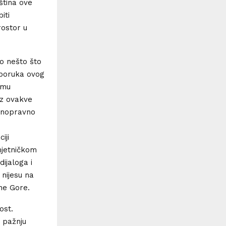
ština ove
iti
rostor u
o nešto što
h poruka ovog
gmu
oz ovakve
avnopravno
iji
mjetničkom
ijaloga i
 nijesu na
ne Gore.
ost.
u pažnju