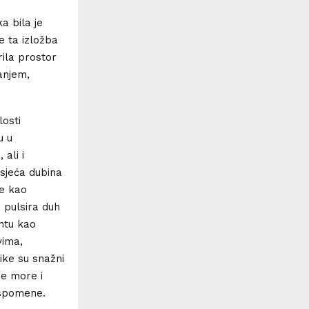
a bila je
e ta izložba
ila prostor
anjem,
losti
u u
ali i
osjeća dubina
je kao
 pulsira duh
ontu kao
vima,
like su snažni
se more i
 uspomene.