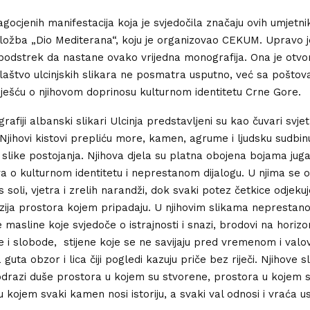
gocjenih manifestacija koja je svjedočila značaju ovih umjetnik
zložba „Dio Mediterana“, koju je organizovao CEKUM. Upravo j
podstrek da nastane ovako vrijedna monografija. Ona je otvor
laštvo ulcinjskih slikara ne posmatra usputno, već sa poštov
iješću o njihovom doprinosu kulturnom identitetu Crne Gore.
afiji albanski slikari Ulcinja predstavljeni su kao čuvari svjet
Njihovi kistovi prepliću more, kamen, agrume i ljudsku sudbin
slike postojanja. Njihova djela su platna obojena bojama juga, 
a o kulturnom identitetu i neprestanom dijalogu. U njima se 
s soli, vjetra i zrelih narandži, dok svaki potez četkice odjeku
zija prostora kojem pripadaju. U njihovim slikama neprestano
e masline koje svjedoče o istrajnosti i snazi, brodovi na horiz
e i slobode, stijene koje se ne savijaju pred vremenom i valo
guta obzor i lica čiji pogledi kazuju priče bez riječi. Njihove s
 i odrazi duše prostora u kojem su stvorene, prostora u kojem 
u kojem svaki kamen nosi istoriju, a svaki val odnosi i vraća