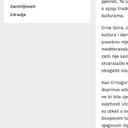
pjesnici. Ta
Zanimljivosti
o spoju tradi
Zdravlje
kulturama.
Crna Gora, z
kultura i ide
posebno mjes
mediteransko
zato nije sam
stvaralački 
obogatili vi
Kao Crnogora
doprinos alb
ne bi bila c
svjetlosti U
su utkali u 
živopisnim t
njegovom mje