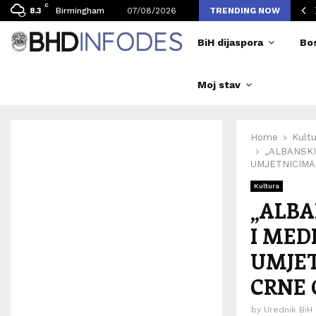
C
vljen broj posjetilaca tokom Merlinovih koncerata
Birmingham
07/08/2026
TRENDING NOW
8.3
BiH dijaspora
Bo
Moj stav
Home
Kultu
„ALBANSKI
UMJETNICIMA
Kultura
„ALBA
I MED
UMJE
CRNE 
by
Urednik BiH