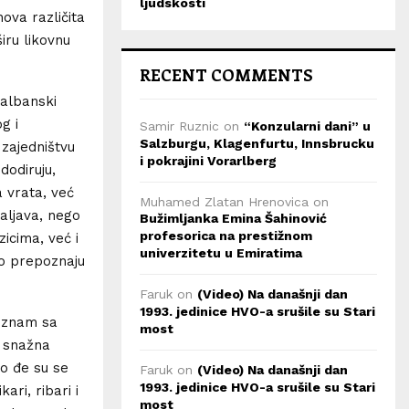
ljudskosti
ova različita
iru likovnu
RECENT COMMENTS
 albanski
g i
Samir Ruznic
on
“Konzularni dani” u
Salzburgu, Klagenfurtu, Innsbrucku
 zajedništvu
i pokrajini Vorarlberg
dodiruju,
a vrata, već
Muhamed Zlatan Hrenovica
on
aljava, nego
Bužimljanka Emina Šahinović
profesorica na prestižnom
icima, već i
univerzitetu u Emiratima
go prepoznaju
Faruk
on
(Video) Na današnji dan
1993. jedinice HVO-a srušile su Stari
poznam sa
most
u snažna
mo đe su se
Faruk
on
(Video) Na današnji dan
1993. jedinice HVO-a srušile su Stari
ari, ribari i
most