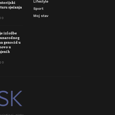
Lifestyle
storijski
turu sjećanja
Sport
Moj stav
0
je izložbe
unarodnog
na genocid u
novo u
njenih
0