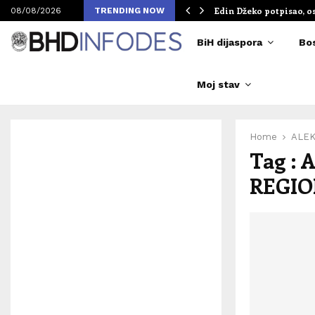
om Merlinovih koncerata
Edin Džeko potpisao, o
08/08/2026
TRENDING NOW
BiH dijaspora
Bo
Moj stav
Home
ALEK
Tag :
REGI