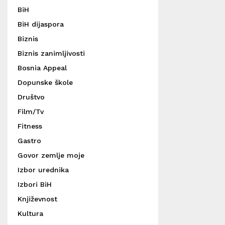
BiH
BiH dijaspora
Biznis
Biznis zanimljivosti
Bosnia Appeal
Dopunske škole
Društvo
Film/Tv
Fitness
Gastro
Govor zemlje moje
Izbor urednika
Izbori BiH
Književnost
Kultura