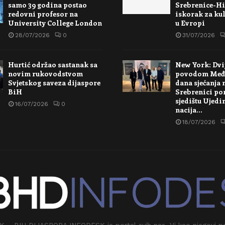
samo 39 godina postao
Srebrenice-Hi
redovni profesor na
iskorak za kul
University College London
u Evropi
28/07/2026
0
31/07/2026
Hurtić održao sastanak sa
New York: Dvi
novim rukovodstvom
povodom Međ
Svjetskog saveza dijaspore
dana sjećanja 
BiH
Srebrenici po
sjedištu Ujedi
16/07/2026
0
nacija…
18/07/2026