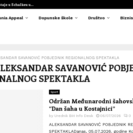
staje u Schalkeu u…
Elvedina Muzaf
snia Appeal
Dopunske škole
Društvo
Biznis
SANDAR SAVANOVIĆ POBJEDNIK REGIONALNOG SPEKTAKLA
 ALEKSANDAR SAVANOVIĆ POBJ
ONALNOG SPEKTAKLA
Sport
Održan Međunarodni šahovsk
“Dan šaha u Kostajnici”
by
Urednik BiH Info Desk
06/07/2026
0
ALEKSANDAR SAVANOVIĆ POBJEDNIK R
SPEKTAKLADanas, 05.07.2026. godine Kos