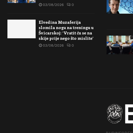
03/08/2026
0
Elvedina Muzaferija
slomila nogu na treningu u
Švicarskoj: ‘Vratit ću se na
skije prije nego što mislite’
03/08/2026
0