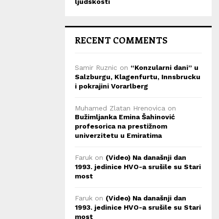
ljudskosti
RECENT COMMENTS
Samir Ruznic
on
“Konzularni dani” u
Salzburgu, Klagenfurtu, Innsbrucku
i pokrajini Vorarlberg
Muhamed Zlatan Hrenovica
on
Bužimljanka Emina Šahinović
profesorica na prestižnom
univerzitetu u Emiratima
Faruk
on
(Video) Na današnji dan
1993. jedinice HVO-a srušile su Stari
most
Faruk
on
(Video) Na današnji dan
1993. jedinice HVO-a srušile su Stari
most