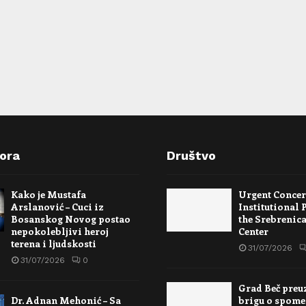
pora
Društvo
Kako je Mustafa
Urgent Conce
Arslanović – Cuci iz
Institutional 
Bosanskog Novog postao
the Srebrenic
nepokolebljivi heroj
Center
terena i ljudskosti
31/07/2026
31/07/2026
0
Grad Beč preu
Dr. Adnan Mehonić – Sa
brigu o spome