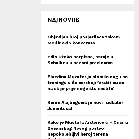
NAJNOVIJE
Objavljen broj posjetilaca tokom
Merlinovih koncerata
Edin Džeko potpisao, ostaje u
Schalkeu u sezoni pred nama
Elvedina Muzaferija slomila nogu na
treningu u Švicarskoj: ‘Vratit ću se
na skije prije nego što mislite’
Kerim Alajbegović je novi fudbaler
Juventusa!
Kako je Mustafa Arslanović – Cuci iz
Bosanskog Novog postao
nepokolebljivi heroj terena i