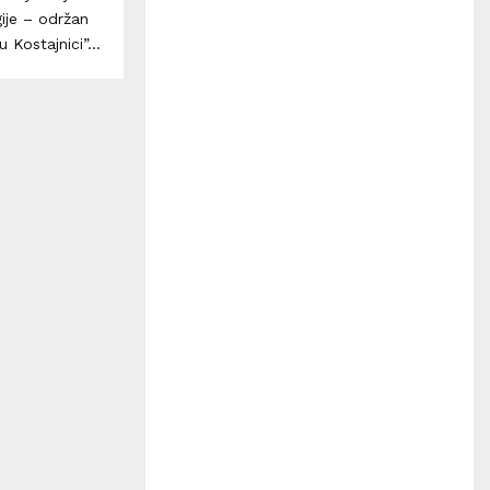
H
gije – održan
Kostajnici”...