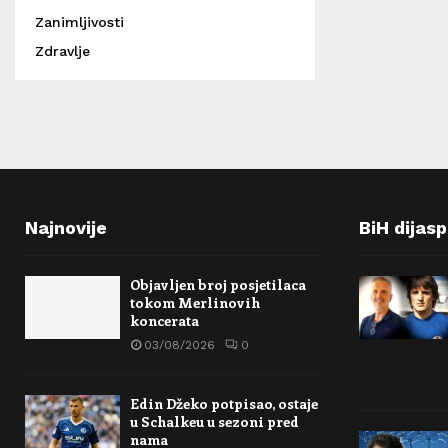
Zanimljivosti
Zdravlje
Najnovije
BiH dijas
Objavljen broj posjetilaca
tokom Merlinovih
koncerata
03/08/2026
0
Edin Džeko potpisao, ostaje
u Schalkeu u sezoni pred
nama