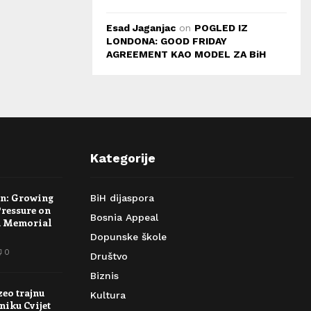
Esad Jaganjac
on
POGLED IZ
LONDONA: GOOD FRIDAY
AGREEMENT KAO MODEL ZA BiH
Kategorije
rn: Growing
BiH dijaspora
Pressure on
Bosnia Appeal
a Memorial
Dopunske škole
0
Društvo
Biznis
zeo trajnu
Kultura
niku Cvijet