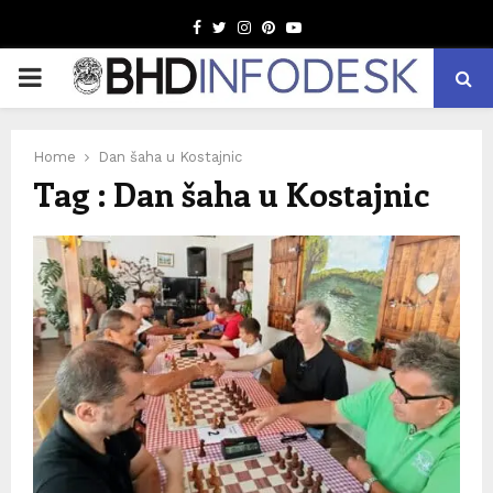
Facebook
Twitter
Instagram
Pinterest
Youtube
PRIMARY
MENU
Home
Dan šaha u Kostajnic
Tag : Dan šaha u Kostajnic