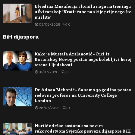
Elvedina Muzaferija slomila nogu na treningu
u Švicarskoj: ‘Vratit ću se na skije prije nego što
mislite’
03/08/2026
0
BiH dijaspora
Kako je Mustafa Arslanović – Cuci iz
Bosanskog Novog postao nepokolebljivi heroj
terena i ljudskosti
31/07/2026
0
Dr. Adnan Mehonić – Sa samo 39 godina postao
redovni profesor na University College
London
28/07/2026
0
Hurtić održao sastanak sa novim
rukovodstvom Svjetskog saveza dijaspore BiH