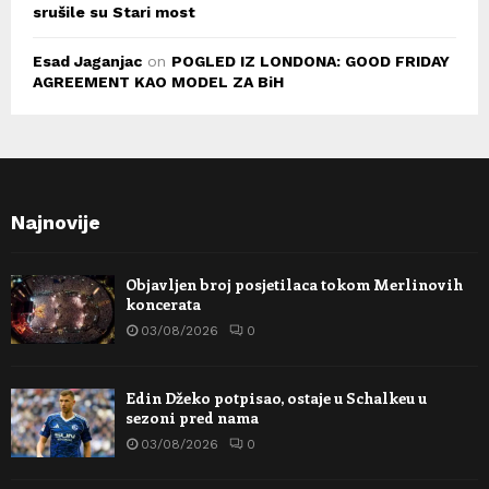
srušile su Stari most
Esad Jaganjac
on
POGLED IZ LONDONA: GOOD FRIDAY
AGREEMENT KAO MODEL ZA BiH
Najnovije
Objavljen broj posjetilaca tokom Merlinovih
koncerata
03/08/2026
0
Edin Džeko potpisao, ostaje u Schalkeu u
sezoni pred nama
03/08/2026
0