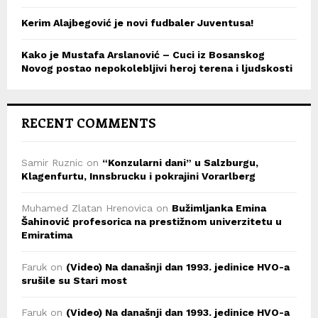
Kerim Alajbegović je novi fudbaler Juventusa!
Kako je Mustafa Arslanović – Cuci iz Bosanskog
Novog postao nepokolebljivi heroj terena i ljudskosti
RECENT COMMENTS
Samir Ruznic
on
“Konzularni dani” u Salzburgu,
Klagenfurtu, Innsbrucku i pokrajini Vorarlberg
Muhamed Zlatan Hrenovica
on
Bužimljanka Emina
Šahinović profesorica na prestižnom univerzitetu u
Emiratima
Faruk
on
(Video) Na današnji dan 1993. jedinice HVO-a
srušile su Stari most
Faruk
on
(Video) Na današnji dan 1993. jedinice HVO-a