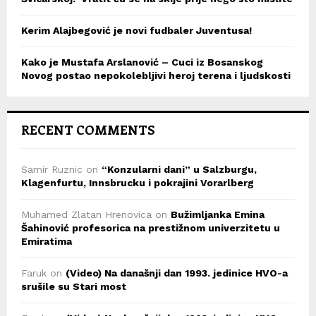
Kerim Alajbegović je novi fudbaler Juventusa!
Kako je Mustafa Arslanović – Cuci iz Bosanskog
Novog postao nepokolebljivi heroj terena i ljudskosti
RECENT COMMENTS
Samir Ruznic
on
“Konzularni dani” u Salzburgu,
Klagenfurtu, Innsbrucku i pokrajini Vorarlberg
Muhamed Zlatan Hrenovica
on
Bužimljanka Emina
Šahinović profesorica na prestižnom univerzitetu u
Emiratima
Faruk
on
(Video) Na današnji dan 1993. jedinice HVO-a
srušile su Stari most