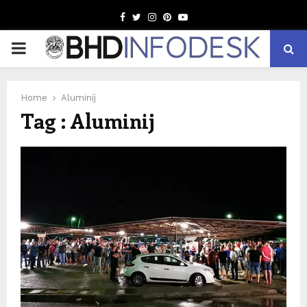
Facebook
Twitter
Instagram
Pinterest
Youtube
PRIMARY
MENU
Home
Aluminij
Tag : Aluminij