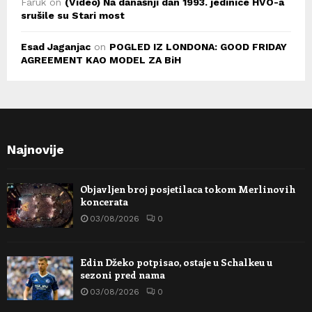
Faruk
on
(Video) Na današnji dan 1993. jedinice HVO-a
srušile su Stari most
Esad Jaganjac
on
POGLED IZ LONDONA: GOOD FRIDAY
AGREEMENT KAO MODEL ZA BiH
Najnovije
Objavljen broj posjetilaca tokom Merlinovih
koncerata
03/08/2026
0
Edin Džeko potpisao, ostaje u Schalkeu u
sezoni pred nama
03/08/2026
0