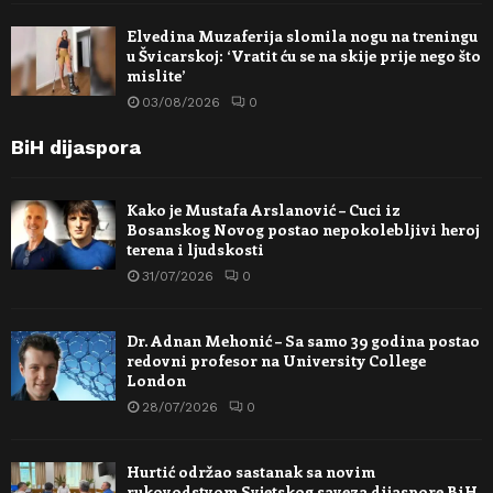
Elvedina Muzaferija slomila nogu na treningu
u Švicarskoj: ‘Vratit ću se na skije prije nego što
mislite’
03/08/2026
0
BiH dijaspora
Kako je Mustafa Arslanović – Cuci iz
Bosanskog Novog postao nepokolebljivi heroj
terena i ljudskosti
31/07/2026
0
Dr. Adnan Mehonić – Sa samo 39 godina postao
redovni profesor na University College
London
28/07/2026
0
Hurtić održao sastanak sa novim
rukovodstvom Svjetskog saveza dijaspore BiH