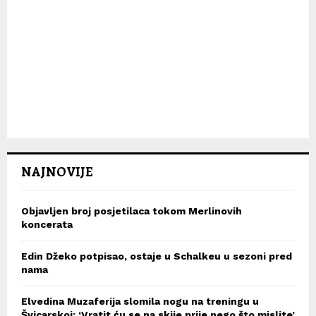
NAJNOVIJE
Objavljen broj posjetilaca tokom Merlinovih
koncerata
Edin Džeko potpisao, ostaje u Schalkeu u sezoni pred
nama
Elvedina Muzaferija slomila nogu na treningu u
Švicarskoj: ‘Vratit ću se na skije prije nego što mislite’