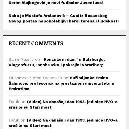
Kerim Alajbegović je novi fudbaler Juventusa!
Kako je Mustafa Arslanović – Cuci iz Bosanskog
Novog postao nepokolebljivi heroj terena i ljudskosti
RECENT COMMENTS
Samir Ruznic
on
“Konzularni dani” u Salzburgu,
Klagenfurtu, Innsbrucku i pokrajini Vorarlberg
Muhamed Zlatan Hrenovica
on
Bužimljanka Emina
Šahinović profesorica na prestižnom univerzitetu u
Emiratima
Faruk
on
(Video) Na današnji dan 1993. jedinice HVO-a
srušile su Stari most
Faruk
on
(Video) Na današnji dan 1993. jedinice HVO-a
srušile su Stari most