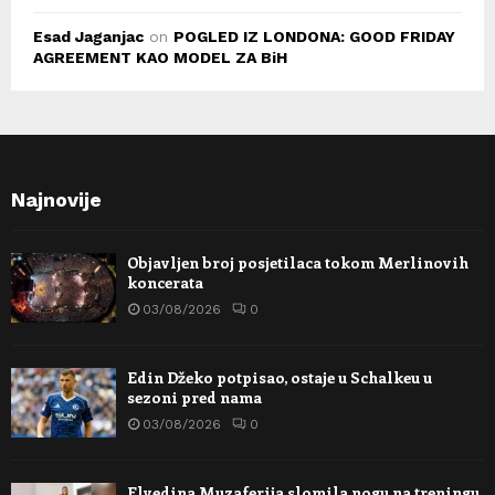
Esad Jaganjac
on
POGLED IZ LONDONA: GOOD FRIDAY
AGREEMENT KAO MODEL ZA BiH
Najnovije
Objavljen broj posjetilaca tokom Merlinovih
koncerata
03/08/2026
0
Edin Džeko potpisao, ostaje u Schalkeu u
sezoni pred nama
03/08/2026
0
Elvedina Muzaferija slomila nogu na treningu