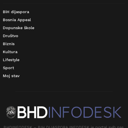
BiH dijaspora
Bosnia Appeal
Dopunske škole
Društvo
Biznis
Kultura
Lifestyle
Sport
Moj stav
BHDINFODESK – BIH DIJASPORA INFODESK je portal svih nas.