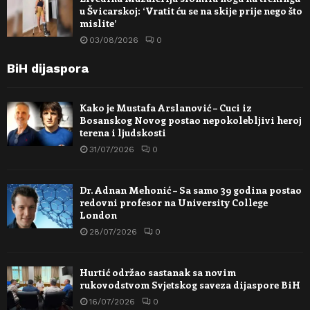
u Švicarskoj: ‘Vratit ću se na skije prije nego što
mislite’
03/08/2026
0
BiH dijaspora
Kako je Mustafa Arslanović – Cuci iz
Bosanskog Novog postao nepokolebljivi heroj
terena i ljudskosti
31/07/2026
0
Dr. Adnan Mehonić – Sa samo 39 godina postao
redovni profesor na University College
London
28/07/2026
0
Hurtić održao sastanak sa novim
rukovodstvom Svjetskog saveza dijaspore BiH
16/07/2026
0