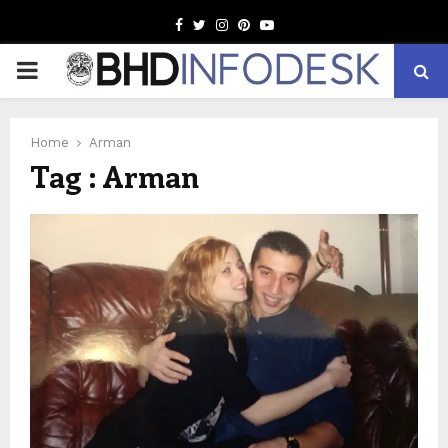
Facebook
Twitter
Instagram
Pinterest
Youtube
PRIMARY
MENU
Home
Arman
Tag : Arman