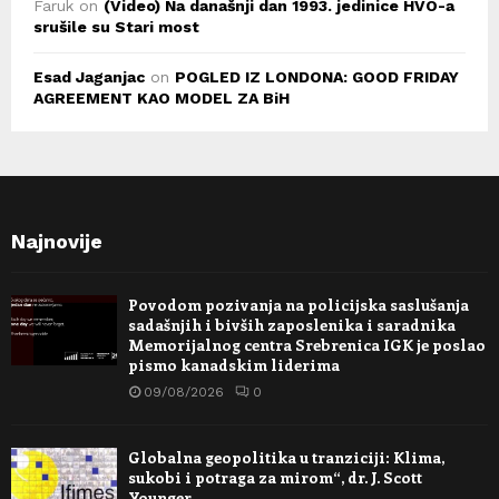
Faruk
on
(Video) Na današnji dan 1993. jedinice HVO-a
srušile su Stari most
Esad Jaganjac
on
POGLED IZ LONDONA: GOOD FRIDAY
AGREEMENT KAO MODEL ZA BiH
Najnovije
Povodom pozivanja na policijska saslušanja
sadašnjih i bivših zaposlenika i saradnika
Memorijalnog centra Srebrenica IGK je poslao
pismo kanadskim liderima
09/08/2026
0
Globalna geopolitika u tranziciji: Klima,
sukobi i potraga za mirom“, dr. J. Scott
Younger