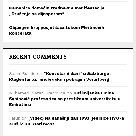
Kamenica domaćin trodnevne manifestacije
„Druženje sa dijasporom“
Objavljen broj posjetilaca tokom Merlinovih
koncerata
RECENT COMMENTS
Samir Ruznic
on
“Konzularni dani” u Salzburgu,
Klagenfurtu, Innsbrucku i pokrajini Vorarlberg
Muhamed Zlatan Hrenovica
on
Bužimljanka Emina
Šahinović profesorica na prestižnom univerzitetu u
Emiratima
Faruk
on
(Video) Na današnji dan 1993. jedinice HVO-a
srušile su Stari most