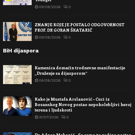
09/08/2026
0
ZNANJE KOJE JE POSTALO ODGOVORNOST
PROF. DR GORAN ŠKATARIĆ
09/08/2026
0
BiH dijaspora
Kamenica domaćin trodnevne manifestacije
„Druženje sa dijasporom“
06/08/2026
0
Kako je Mustafa Arslanović – Cuci iz
Bosanskog Novog postao nepokolebljivi heroj
terena i ljudskosti
31/07/2026
0
Dr. Adnan Mehonić – Sa samo 39 godina postao