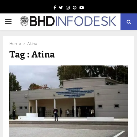
Facebook
Twitter
Instagram
Pinterest
Youtube
PRIMARY
MENU
Home
Atina
Tag : Atina