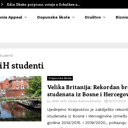
Edin Džeko potpisao, ostaje u Schalkeu u…
snia Appeal
Dopunske škole
Društvo
Biznis
tudenti
BiH studenti
Dopunske škole
Velika Britanija: Rekordan br
studenata iz Bosne i Hercego
by
BHD Info Desk Administrator
19/07/2021
Ujedinjeno Kraljevstvo je zabilježilo rekor
studenata iz Bosne i Hercegovine između
godina 2014/2015. i 2019/2020., pokazuju 