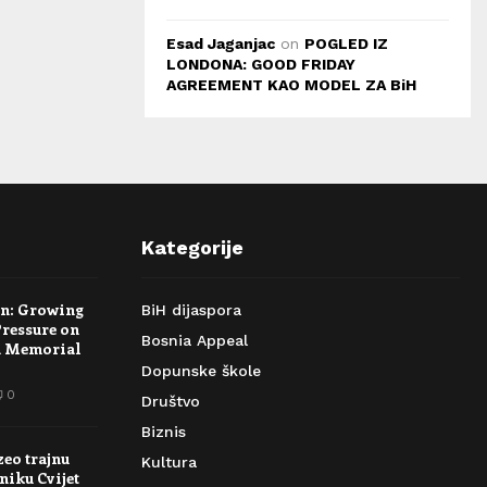
Esad Jaganjac
on
POGLED IZ
LONDONA: GOOD FRIDAY
AGREEMENT KAO MODEL ZA BiH
Kategorije
rn: Growing
BiH dijaspora
Pressure on
Bosnia Appeal
a Memorial
Dopunske škole
0
Društvo
Biznis
zeo trajnu
Kultura
niku Cvijet