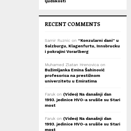
ljudskosti
RECENT COMMENTS
Samir Ruznic
on
“Konzularni dani” u
Salzburgu, Klagenfurtu, Innsbrucku
i pokrajini Vorarlberg
Muhamed Zlatan Hrenovica
on
Bužimljanka Emina Šahinović
profesorica na prestižnom
univerzitetu u Emiratima
Faruk
on
(Video) Na današnji dan
1993. jedinice HVO-a srušile su Stari
most
Faruk
on
(Video) Na današnji dan
1993. jedinice HVO-a srušile su Stari
most