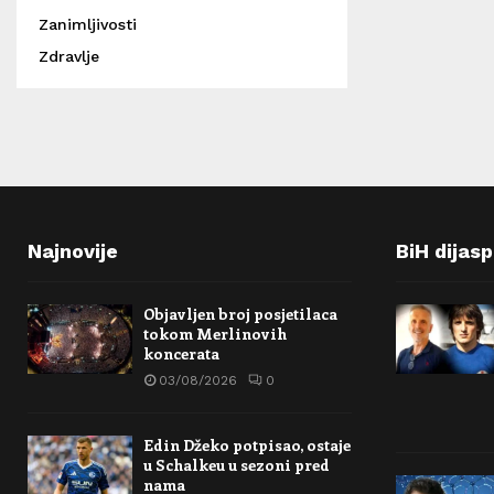
Zanimljivosti
Zdravlje
Najnovije
BiH dijas
Objavljen broj posjetilaca
tokom Merlinovih
koncerata
03/08/2026
0
Edin Džeko potpisao, ostaje
u Schalkeu u sezoni pred
nama