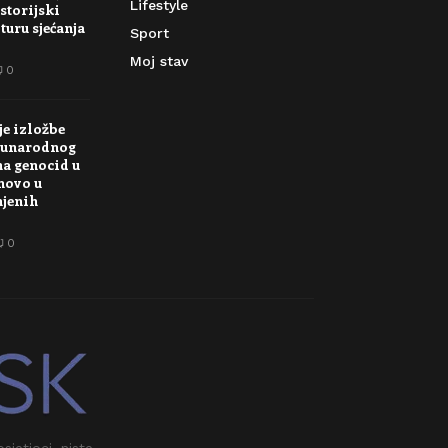
Lifestyle
storijski
turu sjećanja
Sport
Moj stav
0
je izložbe
unarodnog
na genocid u
novo u
njenih
0