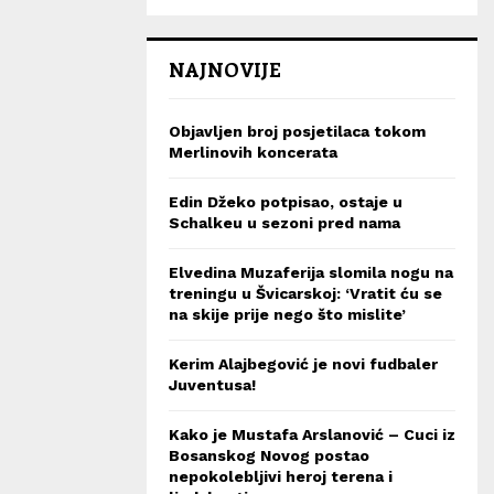
NAJNOVIJE
Objavljen broj posjetilaca tokom
Merlinovih koncerata
Edin Džeko potpisao, ostaje u
Schalkeu u sezoni pred nama
Elvedina Muzaferija slomila nogu na
treningu u Švicarskoj: ‘Vratit ću se
na skije prije nego što mislite’
Kerim Alajbegović je novi fudbaler
Juventusa!
Kako je Mustafa Arslanović – Cuci iz
Bosanskog Novog postao
nepokolebljivi heroj terena i