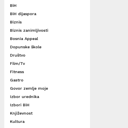
BiH
BiH dijaspora
Biznis
Biznis zanimljivosti
Bosnia Appeal
Dopunske škole
Društvo
Film/Tv
Fitness
Gastro
Govor zemlje moje
Izbor urednika
Izbori BiH
Književnost
Kultura