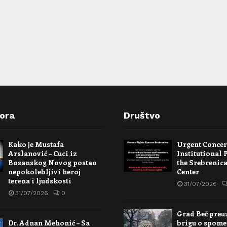
pora
Društvo
Kako je Mustafa
Urgent Conce
Arslanović – Cuci iz
Institutional 
Bosanskog Novog postao
the Srebrenic
nepokolebljivi heroj
Center
terena i ljudskosti
31/07/2026
31/07/2026
0
Grad Beč preu
Dr. Adnan Mehonić – Sa
brigu o spome