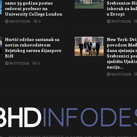
samo 39 godina postao
Srebrenice-Hi
redovni profesor na
iskorak za kul
University College London
u Evropi
28/07/2026
0
31/07/2026
Hurtić održao sastanak sa
New York: Dvi
novim rukovodstvom
povodom Međ
Svjetskog saveza dijaspore
dana sjećanja 
BiH
Srebrenici po
sjedištu Ujedi
16/07/2026
0
nacija…
18/07/2026