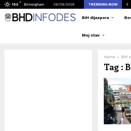
C
vljen broj posjetilaca tokom Merlinovih koncerata
Birmingham
06/08/2026
TRENDING NOW
19.5
BiH dijaspora
Bo
Moj stav
Home
BiH s
Tag : 