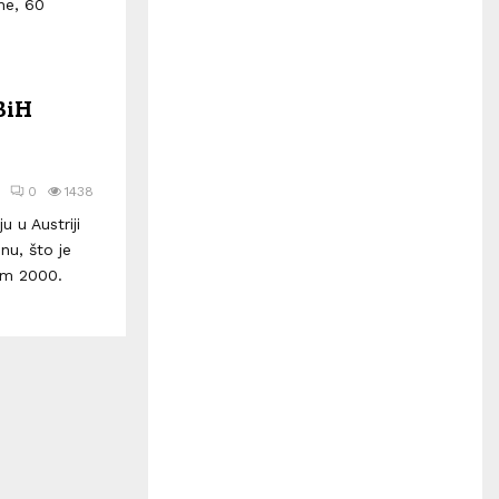
H
ne, 60
 BiH
0
1438
u u Austriji
nu, što je
om 2000.