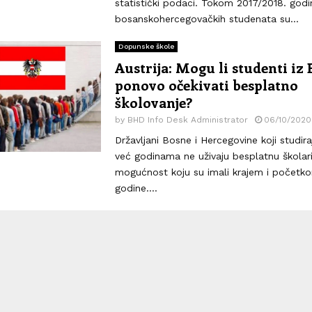
statistički podaci. Tokom 2017/2018. godi
bosanskohercegovačkih studenata su...
Dopunske škole
Austrija: Mogu li studenti iz
ponovo očekivati besplatno
školovanje?
by
BHD Info Desk Administrator
06/10/2020
Državljani Bosne i Hercegovine koji studiraj
već godinama ne uživaju besplatnu školari
mogućnost koju su imali krajem i početk
godine....