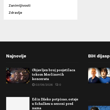
Zanimljivosti
Zdravlje
Najnovije
BiH dijas
Objavljen broj posjetilaca
tokom Merlinovih
koncerata
03/08/2026
0
Edin Džeko potpisao, ostaje
u Schalkeu u sezoni pred
nama