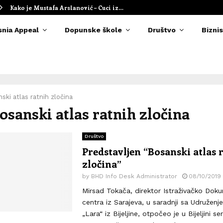
Kako je Mustafa Arslanović – Cuci iz…
snia Appeal
Dopunske škole
Društvo
Biznis
ski atlas ratnih zločina
Bosanski atlas ratnih zločina
Društvo
Predstavljen “Bosanski atlas 
zločina”
by
BHD Info Desk Administrator
08/10/2019
Mirsad Tokača, direktor Istraživačko Do
centra iz Sarajeva, u saradnji sa Udružen
„Lara“ iz Bijeljine, otpočeo je u Bijeljini ser