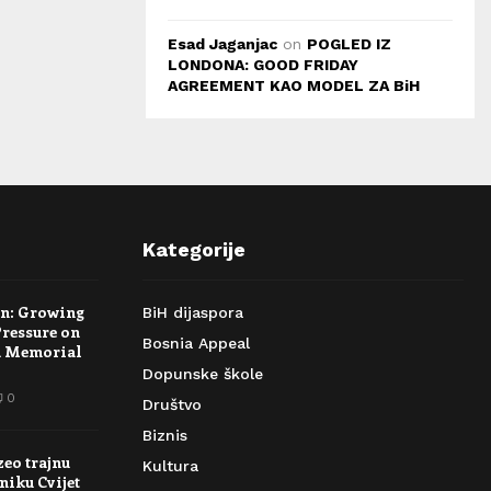
Esad Jaganjac
on
POGLED IZ
LONDONA: GOOD FRIDAY
AGREEMENT KAO MODEL ZA BiH
Kategorije
rn: Growing
BiH dijaspora
Pressure on
Bosnia Appeal
a Memorial
Dopunske škole
0
Društvo
Biznis
zeo trajnu
Kultura
niku Cvijet