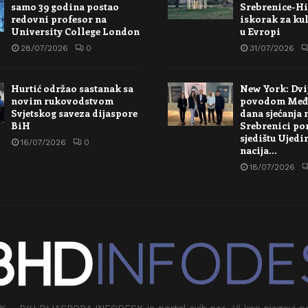
samo 39 godina postao
Srebrenice-Hi
redovni profesor na
iskorak za kul
University College London
u Evropi
28/07/2026
0
31/07/2026
Hurtić održao sastanak sa
New York: Dvi
novim rukovodstvom
povodom Međ
Svjetskog saveza dijaspore
dana sjećanja 
BiH
Srebrenici po
sjedištu Ujedi
16/07/2026
0
nacija…
18/07/2026