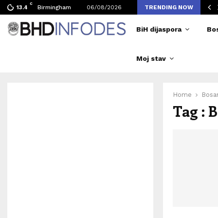
C
 Alajbegović je novi fudbaler Juventusa!
Birmingham
06/08/2026
TRENDING NOW
13.4
BiH dijaspora
Bo
Moj stav
Home
Bosan
Tag : 