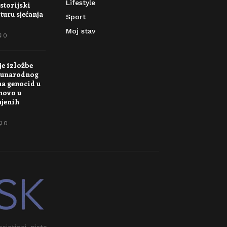
Lifestyle
storijski
turu sjećanja
Sport
Moj stav
0
je izložbe
unarodnog
na genocid u
novo u
njenih
0