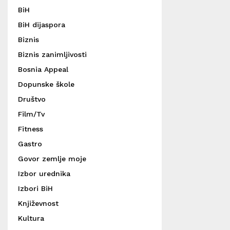
BiH
BiH dijaspora
Biznis
Biznis zanimljivosti
Bosnia Appeal
Dopunske škole
Društvo
Film/Tv
Fitness
Gastro
Govor zemlje moje
Izbor urednika
Izbori BiH
Književnost
Kultura