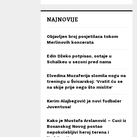
NAJNOVIJE
Objavljen broj posjetilaca tokom
Merlinovih koncerata
Edin Džeko potpisao, ostaje u
Schalkeu u sezoni pred nama
Elvedina Muzaferija slomila nogu na
treningu u Švicarskoj: ‘Vratit ću se
na skije prije nego što mislite’
Kerim Alajbegović je novi fudbaler
Juventusa!
Kako je Mustafa Arslanović – Cuci iz
Bosanskog Novog postao
nepokolebljivi heroj terena i