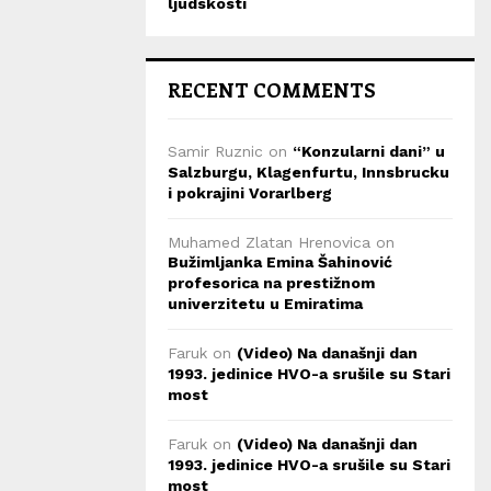
ljudskosti
RECENT COMMENTS
Samir Ruznic
on
“Konzularni dani” u
Salzburgu, Klagenfurtu, Innsbrucku
i pokrajini Vorarlberg
Muhamed Zlatan Hrenovica
on
Bužimljanka Emina Šahinović
profesorica na prestižnom
univerzitetu u Emiratima
Faruk
on
(Video) Na današnji dan
1993. jedinice HVO-a srušile su Stari
most
Faruk
on
(Video) Na današnji dan
1993. jedinice HVO-a srušile su Stari
most