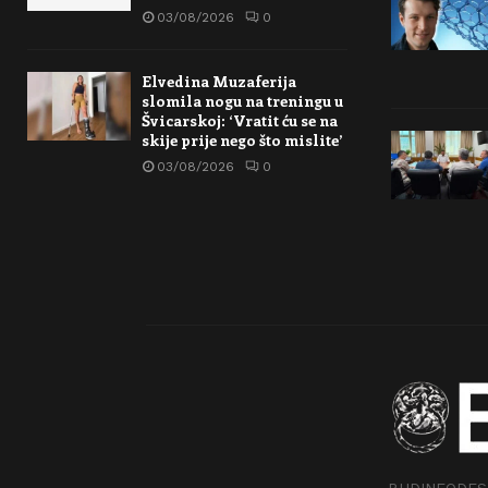
03/08/2026
0
Elvedina Muzaferija
slomila nogu na treningu u
Švicarskoj: ‘Vratit ću se na
skije prije nego što mislite’
03/08/2026
0