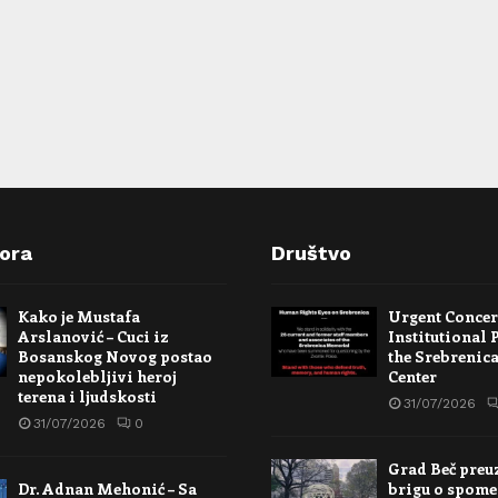
pora
Društvo
Kako je Mustafa
Urgent Conce
Arslanović – Cuci iz
Institutional 
Bosanskog Novog postao
the Srebrenic
nepokolebljivi heroj
Center
terena i ljudskosti
31/07/2026
31/07/2026
0
Grad Beč preu
Dr. Adnan Mehonić – Sa
brigu o spome