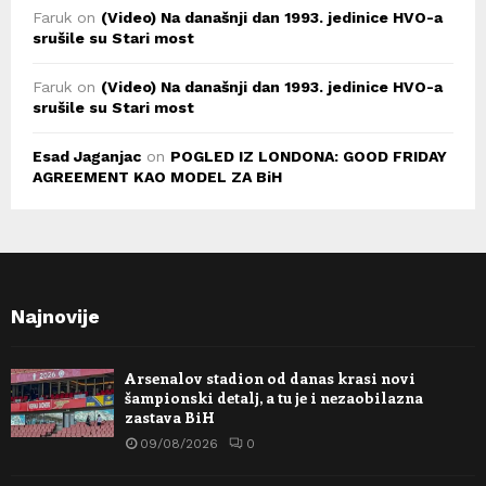
Faruk
on
(Video) Na današnji dan 1993. jedinice HVO-a
srušile su Stari most
Faruk
on
(Video) Na današnji dan 1993. jedinice HVO-a
srušile su Stari most
Esad Jaganjac
on
POGLED IZ LONDONA: GOOD FRIDAY
AGREEMENT KAO MODEL ZA BiH
Najnovije
Arsenalov stadion od danas krasi novi
šampionski detalj, a tu je i nezaobilazna
zastava BiH
09/08/2026
0