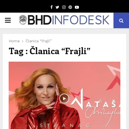
Facebook
Twitter
Instagram
Pinterest
Youtube
PRIMARY
MENU
Home
Članica “Frajli”
Tag : Članica “Frajli”