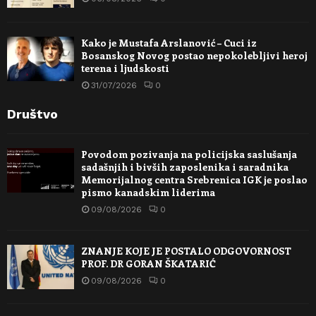
Kako je Mustafa Arslanović – Cuci iz
Bosanskog Novog postao nepokolebljivi heroj
terena i ljudskosti
31/07/2026
0
Društvo
Povodom pozivanja na policijska saslušanja
sadašnjih i bivših zaposlenika i saradnika
Memorijalnog centra Srebrenica IGK je poslao
pismo kanadskim liderima
09/08/2026
0
ZNANJE KOJE JE POSTALO ODGOVORNOST
PROF. DR GORAN ŠKATARIĆ
09/08/2026
0