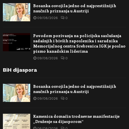
Bosanka osvojila jedno od najprestižnijih
naučnih priznanja u Austriji
09/08/2026
0
Povodom pozivanja na policijska saslušanja
sadašnjih i bivših zaposlenika i saradnika
Memorijalnog centra Srebrenica IGK je poslao
pismo kanadskim liderima
09/08/2026
0
BiH dijaspora
Bosanka osvojila jedno od najprestižnijih
naučnih priznanja u Austriji
09/08/2026
0
Kamenica domaćin trodnevne manifestacije
„Druženje sa dijasporom“
06/08/2026
0