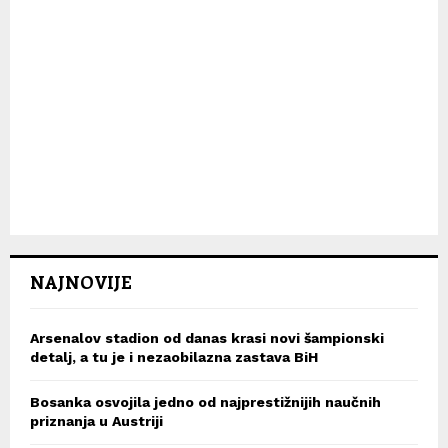
NAJNOVIJE
Arsenalov stadion od danas krasi novi šampionski
detalj, a tu je i nezaobilazna zastava BiH
Bosanka osvojila jedno od najprestižnijih naučnih
priznanja u Austriji