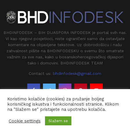
BHDINFODESK – BIH DIJASPORA INFODESK je portal svih nas.
Vi kao njegovi posjetioci, niste ograničeni samo da ostavljate
komentare na objavljene tekstove. Uz dobrodošlicu i našu
zahvalnost pišite na BHDINFODESKU o svemu što smatrate
važnim za sve nas, kako u bosanskohercegovačkoj dijaspori
tako i domovini. BHDINFODESK TEAM
Contact us:
bhdinfodesk@gmail.com
Koristimo kolačiće (cookies) za pružanje boljeg
korisničkog iskustva i funkcionalnosti stranice. Klikom
na "Slažem se" pristajete na upotrebu kolačića.
@2020 - BHDINFODESK. All Right Reserved.
Cookie settings
Slažem se
Kontakt
O Nama
Impresium
Arhiva
Dojavi vijest