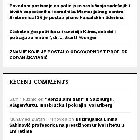
Povodom pozivanja na policijska saslušanja sadašnjih i
bivših zaposlenika i saradnika Memorijalnog centra
Srebrenica IGK je poslao pismo kanadskim liderima
Globalna geopolitika u tranziciji: Klima, sukobi i
potraga za mirom“, dr. J. Scott Younger
ZNANJE KOJE JE POSTALO ODGOVORNOST PROF. DR
GORAN ŠKATARIĆ
RECENT COMMENTS
Samir Ruznic
on
“Konzularni dani” u Salzburgu,
Klagenfurtu, Innsbrucku i pokrajini Vorarlberg
Muhamed Zlatan Hrenovica
on
Bužimljanka Emina
Šahinović profesorica na prestižnom univerzitetu u
Emiratima