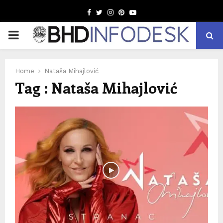
Facebook
Twitter
Instagram
Pinterest
Youtube
PRIMARY
MENU
Home
Nataša Mihajlović
Tag : Nataša Mihajlović