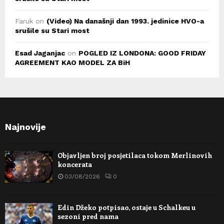
Faruk
on
(Video) Na današnji dan 1993. jedinice HVO-a
srušile su Stari most
Esad Jaganjac
on
POGLED IZ LONDONA: GOOD FRIDAY
AGREEMENT KAO MODEL ZA BiH
Najnovije
Objavljen broj posjetilaca tokom Merlinovih
koncerata
03/08/2026
0
Edin Džeko potpisao, ostaje u Schalkeu u
sezoni pred nama