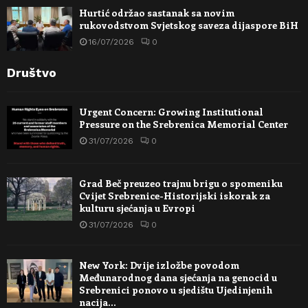
Hurtić održao sastanak sa novim
rukovodstvom Svjetskog saveza dijaspore BiH
16/07/2026
0
Društvo
Urgent Concern: Growing Institutional
Pressure on the Srebrenica Memorial Center
31/07/2026
0
Grad Beč preuzeo trajnu brigu o spomeniku
Cvijet Srebrenice-Historijski iskorak za
kulturu sjećanja u Evropi
31/07/2026
0
New York: Dvije izložbe povodom
Međunarodnog dana sjećanja na genocid u
Srebrenici ponovo u sjedištu Ujedinjenih
nacija…