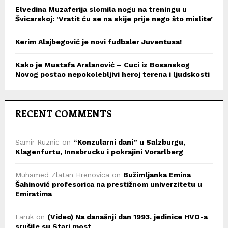
Elvedina Muzaferija slomila nogu na treningu u
Švicarskoj: ‘Vratit ću se na skije prije nego što mislite’
Kerim Alajbegović je novi fudbaler Juventusa!
Kako je Mustafa Arslanović – Cuci iz Bosanskog
Novog postao nepokolebljivi heroj terena i ljudskosti
RECENT COMMENTS
Samir Ruznic
on
“Konzularni dani” u Salzburgu,
Klagenfurtu, Innsbrucku i pokrajini Vorarlberg
Muhamed Zlatan Hrenovica
on
Bužimljanka Emina
Šahinović profesorica na prestižnom univerzitetu u
Emiratima
Faruk
on
(Video) Na današnji dan 1993. jedinice HVO-a
srušile su Stari most