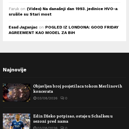
Faruk
on
(Video) Na današnji dan 1993. jedinice HVO-a
srušile su Stari most
Esad Jaganjac
on
POGLED IZ LONDONA: GOOD FRIDAY
AGREEMENT KAO MODEL ZA BiH
Najnovije
Objavljen broj posjetilaca tokom Merlinovih
koncerata
03/08/2026
0
Edin Džeko potpisao, ostaje u Schalkeu u
sezoni pred nama
03/08/2026
0