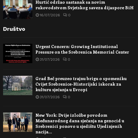
Hurtić održao sastanak sa novim
rukovodstvom Svjetskog saveza dijaspore BiH
16/07/2026
0
Društvo
Urgent Concern: Growing Institutional
Pressure on the Srebrenica Memorial Center
31/07/2026
0
Grad Beč preuzeo trajnu brigu o spomeniku
Cvijet Srebrenice-Historijski iskorak za
kulturu sjećanja u Evropi
31/07/2026
0
New York: Dvije izložbe povodom
Međunarodnog dana sjećanja na genocid u
Srebrenici ponovo u sjedištu Ujedinjenih
nacija…