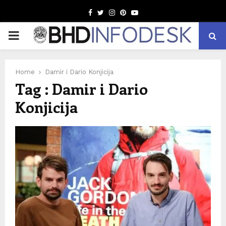
Facebook
Twitter
Instagram
Pinterest
Youtube
PRIMARY
MENU
Home
Damir i Dario Konjicija
Tag : Damir i Dario
Konjicija