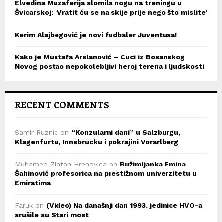
Elvedina Muzaferija slomila nogu na treningu u
Švicarskoj: ‘Vratit ću se na skije prije nego što mislite’
Kerim Alajbegović je novi fudbaler Juventusa!
Kako je Mustafa Arslanović – Cuci iz Bosanskog
Novog postao nepokolebljivi heroj terena i ljudskosti
RECENT COMMENTS
Samir Ruznic
on
“Konzularni dani” u Salzburgu,
Klagenfurtu, Innsbrucku i pokrajini Vorarlberg
Muhamed Zlatan Hrenovica
on
Bužimljanka Emina
Šahinović profesorica na prestižnom univerzitetu u
Emiratima
Faruk
on
(Video) Na današnji dan 1993. jedinice HVO-a
srušile su Stari most