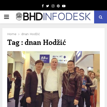
Facebook
Twitter
Instagram
Pinterest
Youtube
PRIMARY
MENU
Home
dnan Hodžić
Tag : dnan Hodžić