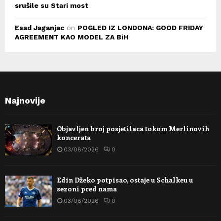
srušile su Stari most
Esad Jaganjac
on
POGLED IZ LONDONA: GOOD FRIDAY
AGREEMENT KAO MODEL ZA BiH
Najnovije
Objavljen broj posjetilaca tokom Merlinovih
koncerata
03/08/2026
0
Edin Džeko potpisao, ostaje u Schalkeu u
sezoni pred nama
03/08/2026
0