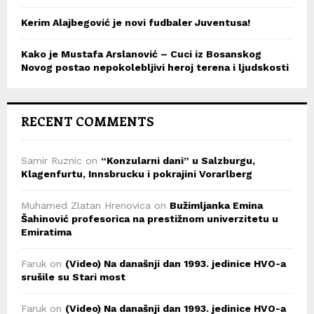
Kerim Alajbegović je novi fudbaler Juventusa!
Kako je Mustafa Arslanović – Cuci iz Bosanskog
Novog postao nepokolebljivi heroj terena i ljudskosti
RECENT COMMENTS
Samir Ruznic
on
“Konzularni dani” u Salzburgu,
Klagenfurtu, Innsbrucku i pokrajini Vorarlberg
Muhamed Zlatan Hrenovica
on
Bužimljanka Emina
Šahinović profesorica na prestižnom univerzitetu u
Emiratima
Faruk
on
(Video) Na današnji dan 1993. jedinice HVO-a
srušile su Stari most
Faruk
on
(Video) Na današnji dan 1993. jedinice HVO-a