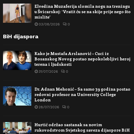
Elvedina Muzaferija slomila nogu na treningu
u Švicarskoj: ‘Vratit ću se na skije prije nego što
mislite’
03/08/2026
0
BiH dijaspora
Kako je Mustafa Arslanović – Cuci iz
Bosanskog Novog postao nepokolebljivi heroj
terena i ljudskosti
31/07/2026
0
Dr. Adnan Mehonić – Sa samo 39 godina postao
redovni profesor na University College
London
28/07/2026
0
Hurtić održao sastanak sa novim
rukovodstvom Svjetskog saveza dijaspore BiH