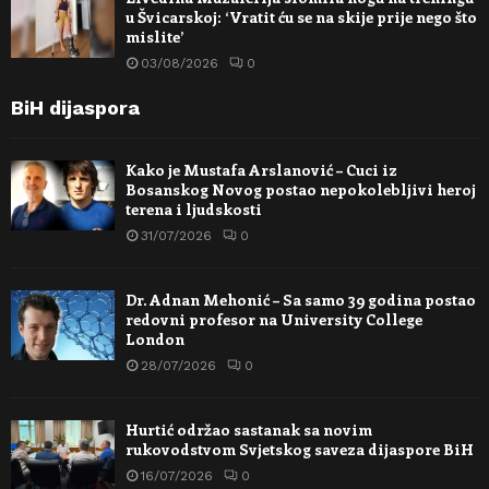
u Švicarskoj: ‘Vratit ću se na skije prije nego što
mislite’
03/08/2026
0
BiH dijaspora
Kako je Mustafa Arslanović – Cuci iz
Bosanskog Novog postao nepokolebljivi heroj
terena i ljudskosti
31/07/2026
0
Dr. Adnan Mehonić – Sa samo 39 godina postao
redovni profesor na University College
London
28/07/2026
0
Hurtić održao sastanak sa novim
rukovodstvom Svjetskog saveza dijaspore BiH
16/07/2026
0