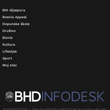
BiH dijaspora
Bosnia Appeal
Dopunske škole
Društvo
Biznis
Kultura
Lifestyle
Sport
Moj stav
BHDINFODESK – BIH DIJASPORA INFODESK je portal svih nas.