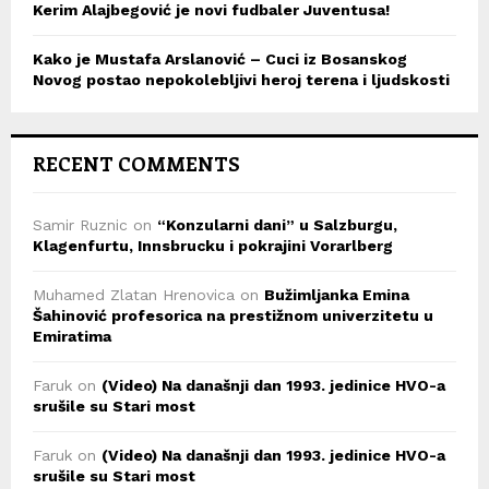
Kerim Alajbegović je novi fudbaler Juventusa!
Kako je Mustafa Arslanović – Cuci iz Bosanskog
Novog postao nepokolebljivi heroj terena i ljudskosti
RECENT COMMENTS
Samir Ruznic
on
“Konzularni dani” u Salzburgu,
Klagenfurtu, Innsbrucku i pokrajini Vorarlberg
Muhamed Zlatan Hrenovica
on
Bužimljanka Emina
Šahinović profesorica na prestižnom univerzitetu u
Emiratima
Faruk
on
(Video) Na današnji dan 1993. jedinice HVO-a
srušile su Stari most
Faruk
on
(Video) Na današnji dan 1993. jedinice HVO-a
srušile su Stari most