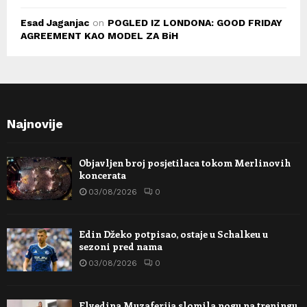
Esad Jaganjac
on
POGLED IZ LONDONA: GOOD FRIDAY
AGREEMENT KAO MODEL ZA BiH
Najnovije
Objavljen broj posjetilaca tokom Merlinovih
koncerata
03/08/2026
0
Edin Džeko potpisao, ostaje u Schalkeu u
sezoni pred nama
03/08/2026
0
Elvedina Muzaferija slomila nogu na treningu