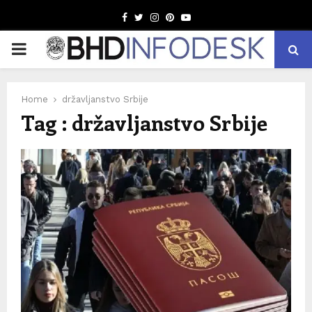
Facebook
Twitter
Instagram
Pinterest
Youtube
PRIMARY
MENU
Home
državljanstvo Srbije
Tag : državljanstvo Srbije