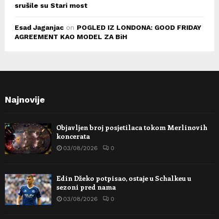
srušile su Stari most
Esad Jaganjac
on
POGLED IZ LONDONA: GOOD FRIDAY
AGREEMENT KAO MODEL ZA BiH
Najnovije
Objavljen broj posjetilaca tokom Merlinovih
koncerata
03/08/2026
0
Edin Džeko potpisao, ostaje u Schalkeu u
sezoni pred nama
03/08/2026
0