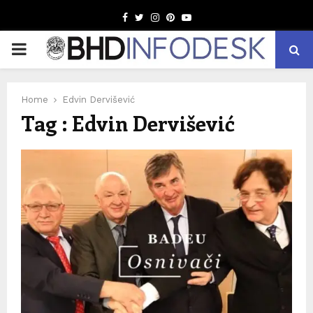
Facebook
Twitter
Instagram
Pinterest
Youtube
PRIMARY
MENU
Home
Edvin Dervišević
Tag : Edvin Dervišević