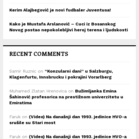
Kerim Alajbegović je novi fudbaler Juventusa!
Kako je Mustafa Arslanović – Cuci iz Bosanskog
Novog postao nepokolebljivi heroj terena i ljudskosti
RECENT COMMENTS
Samir Ruznic
on
“Konzularni dani” u Salzburgu,
Klagenfurtu, Innsbrucku i pokrajini Vorarlberg
Muhamed Zlatan Hrenovica
on
Bužimljanka Emina
Šahinović profesorica na prestižnom univerzitetu u
Emiratima
Faruk
on
(Video) Na današnji dan 1993. jedinice HVO-a
srušile su Stari most
Faruk
on
(Video) Na današnji dan 1993. jedinice HVO-a