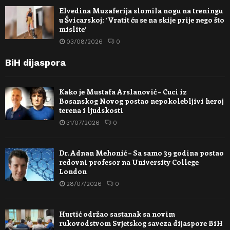
Elvedina Muzaferija slomila nogu na treningu
u Švicarskoj: ‘Vratit ću se na skije prije nego što
mislite’
03/08/2026
0
BiH dijaspora
Kako je Mustafa Arslanović – Cuci iz
Bosanskog Novog postao nepokolebljivi heroj
terena i ljudskosti
31/07/2026
0
Dr. Adnan Mehonić – Sa samo 39 godina postao
redovni profesor na University College
London
28/07/2026
0
Hurtić održao sastanak sa novim
rukovodstvom Svjetskog saveza dijaspore BiH