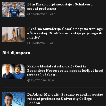
Edin Džeko potpisao, ostaje u Schalkeu u
sezoni pred nama
03/08/2026
0
Elvedina Muzaferija slomila nogu na treningu
u Švicarskoj: ‘Vratit ću se na skije prije nego što
mislite’
03/08/2026
0
BiH dijaspora
Kako je Mustafa Arslanović – Cuci iz
Bosanskog Novog postao nepokolebljivi heroj
terena i ljudskosti
31/07/2026
0
Dr. Adnan Mehonić – Sa samo 39 godina postao
redovni profesor na University College
London