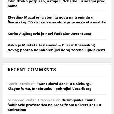
Edin Džeko potpisao, ostaje u Schalkeu u sezoni pred
nama
Elvedina Muzaferija slomila nogu na treningu u
Švicarskoj: ‘Vratit ću se na skije prije nego što mislite’
Kerim Alajbegović je novi fudbaler Juventusa!
Kako je Mustafa Arslanović – Cuci iz Bosanskog
Novog postao nepokolebljivi heroj terena i ljudskosti
RECENT COMMENTS
Samir Ruznic
on
“Konzularni dani” u Salzburgu,
Klagenfurtu, Innsbrucku i pokrajini Vorarlberg
Muhamed Zlatan Hrenovica
on
Bužimljanka Emina
Šahinović profesorica na prestižnom univerzitetu u
Emiratima