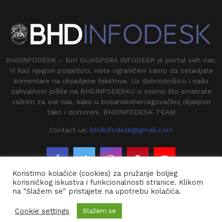
BHDINFODESK – BIH DIJASPORA INFODESK je portal svih nas.
Vi kao njegovi posjetioci, niste ograničeni samo da ostavljate
komentare na objavljene tekstove. Uz dobrodošlicu i našu
zahvalnost pišite na BHDINFODESKU o svemu što smatrate
važnim za sve nas, kako u bosanskohercegovačkoj dijaspori
tako i domovini. BHDINFODESK TEAM
Contact us:
bhdinfodesk@gmail.com
Koristimo kolačiće (cookies) za pružanje boljeg
korisničkog iskustva i funkcionalnosti stranice. Klikom
na "Slažem se" pristajete na upotrebu kolačića.
@2020 - BHDINFODESK. All Right Reserved.
Cookie settings
Slažem se