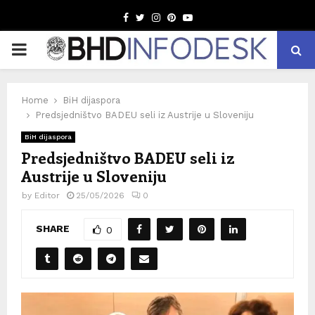
Facebook
Twitter
Instagram
Pinterest
Youtube
PRIMARY
MENU
Home
BiH dijaspora
Predsjedništvo BADEU seli iz Austrije u Sloveniju
BiH dijaspora
Predsjedništvo BADEU seli iz
Austrije u Sloveniju
by
Editor
25/05/2026
0
SHARE
0