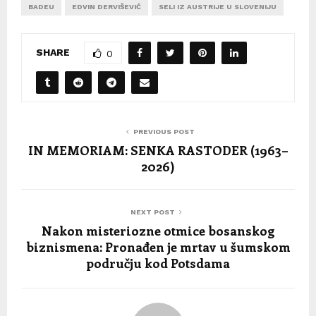
BADEU
EDVIN DERVIŠEVIĆ
SELI IZ AUSTRIJE U SLOVENIJU
SHARE
0
PREVIOUS POST
IN MEMORIAM: SENKA RASTODER (1963–
2026)
NEXT POST
Nakon misteriozne otmice bosanskog
biznismena: Pronađen je mrtav u šumskom
području kod Potsdama