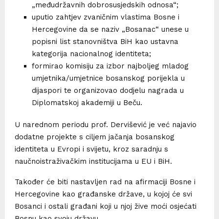
„međudržavnih dobrosusjedskih odnosa“;
uputio zahtjev zvaničnim vlastima Bosne i
Hercegovine da se naziv „Bosanac“ unese u
popisni list stanovništva BiH kao ustavna
kategorija nacionalnog identiteta;
formirao komisiju za izbor najboljeg mladog
umjetnika/umjetnice bosanskog porijekla u
dijaspori te organizovao dodjelu nagrada u
Diplomatskoj akademiji u Beču.
U narednom periodu prof. Dervišević je već najavio
dodatne projekte s ciljem jačanja bosanskog
identiteta u Evropi i svijetu, kroz saradnju s
naučnoistraživačkim institucijama u EU i BiH.
Također će biti nastavljen rad na afirmaciji Bosne i
Hercegovine kao građanske države, u kojoj će svi
Bosanci i ostali građani koji u njoj žive moći osjećati
Bosnu kao svoju državu.