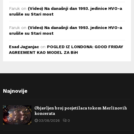
Faruk
on
(Video) Na današnji dan 1993. jedinice HVO-a
srušile su Stari most
Faruk
on
(Video) Na današnji dan 1993. jedinice HVO-a
srušile su Stari most
Esad Jaganjac
on
POGLED IZ LONDONA: GOOD FRIDAY
AGREEMENT KAO MODEL ZA BiH
Najnovije
Objavljen broj posjetilaca tokom Merlinovih
koncerata
03/08/2026
0