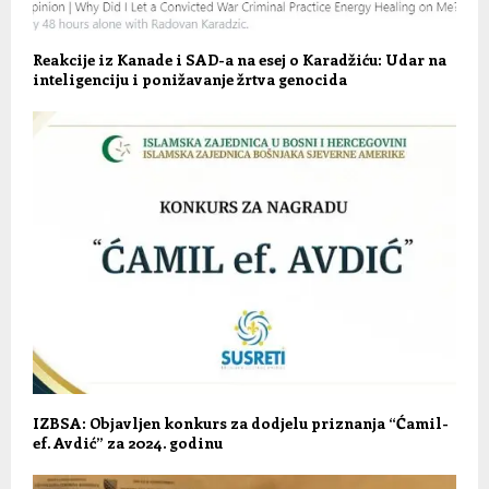
Reakcije iz Kanade i SAD-a na esej o Karadžiću: Udar na
inteligenciju i ponižavanje žrtva genocida
IZBSA: Objavljen konkurs za dodjelu priznanja “Ćamil-
ef. Avdić” za 2024. godinu