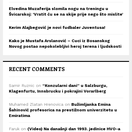
Elvedina Muzaferija slomila nogu na treningu u
Švicarskoj: ‘Vratit ću se na skije prije nego što mislite’
Kerim Alajbegović je novi fudbaler Juventusa!
Kako je Mustafa Arslanović – Cuci iz Bosanskog
Novog postao nepokolebljivi heroj terena i ljudskosti
RECENT COMMENTS
Samir Ruznic
on
“Konzularni dani” u Salzburgu,
Klagenfurtu, Innsbrucku i pokrajini Vorarlberg
Muhamed Zlatan Hrenovica
on
Bužimljanka Emina
Šahinović profesorica na prestižnom univerzitetu u
Emiratima
Faruk
on
(Video) Na današnji dan 1993. jedinice HVO-a