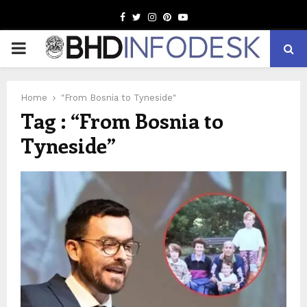
Facebook
Twitter
Instagram
Pinterest
Youtube
PRIMARY
MENU
Home
"From Bosnia to Tyneside"
Tag : “From Bosnia to
Tyneside”