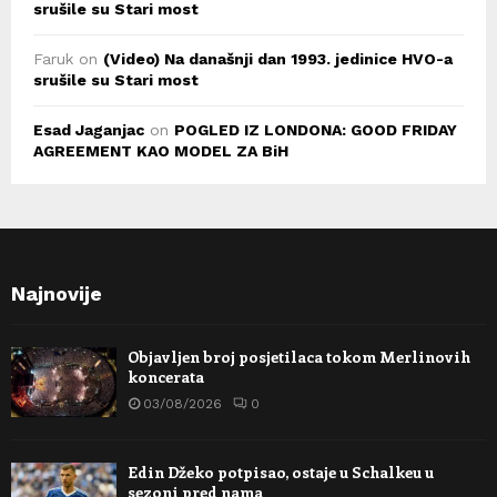
srušile su Stari most
Faruk
on
(Video) Na današnji dan 1993. jedinice HVO-a
srušile su Stari most
Esad Jaganjac
on
POGLED IZ LONDONA: GOOD FRIDAY
AGREEMENT KAO MODEL ZA BiH
Najnovije
Objavljen broj posjetilaca tokom Merlinovih
koncerata
03/08/2026
0
Edin Džeko potpisao, ostaje u Schalkeu u
sezoni pred nama