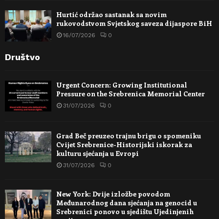
Hurtić održao sastanak sa novim
rukovodstvom Svjetskog saveza dijaspore BiH
16/07/2026
0
Društvo
Urgent Concern: Growing Institutional
Pressure on the Srebrenica Memorial Center
31/07/2026
0
Grad Beč preuzeo trajnu brigu o spomeniku
Cvijet Srebrenice-Historijski iskorak za
kulturu sjećanja u Evropi
31/07/2026
0
New York: Dvije izložbe povodom
Međunarodnog dana sjećanja na genocid u
Srebrenici ponovo u sjedištu Ujedinjenih