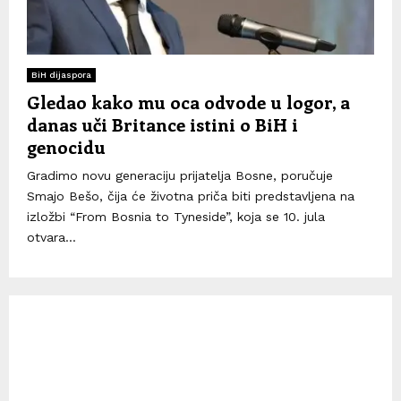
BiH dijaspora
Gledao kako mu oca odvode u logor, a
danas uči Britance istini o BiH i
genocidu
Gradimo novu generaciju prijatelja Bosne, poručuje
Smajo Bešo, čija će životna priča biti predstavljena na
izložbi “From Bosnia to Tyneside”, koja se 10. jula
otvara...