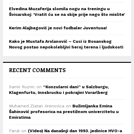
Elvedina Muzaferija slomila nogu na treningu u
Švicarskoj: ‘Vratit ću se na skije prije nego što mislite’
Kerim Alajbegović je novi fudbaler Juventusa!
Kako je Mustafa Arslanović – Cuci iz Bosanskog
Novog postao nepokolebljivi heroj terena i ljudskosti
RECENT COMMENTS
Samir Ruznic
on
“Konzularni dani” u Salzburgu,
Klagenfurtu, Innsbrucku i pokrajini Vorarlberg
Muhamed Zlatan Hrenovica
on
Bužimljanka Emina
Šahinović profesorica na prestižnom univerzitetu u
Emiratima
Faruk
on
(Video) Na današnji dan 1993. jedinice HVO-a