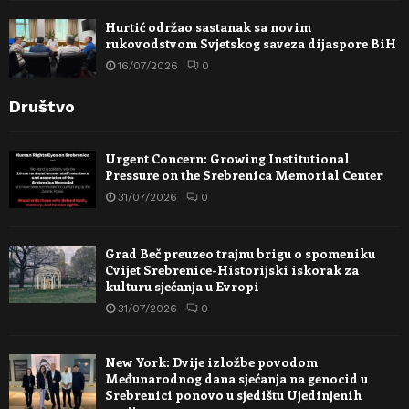
Hurtić održao sastanak sa novim
rukovodstvom Svjetskog saveza dijaspore BiH
16/07/2026
0
Društvo
Urgent Concern: Growing Institutional
Pressure on the Srebrenica Memorial Center
31/07/2026
0
Grad Beč preuzeo trajnu brigu o spomeniku
Cvijet Srebrenice-Historijski iskorak za
kulturu sjećanja u Evropi
31/07/2026
0
New York: Dvije izložbe povodom
Međunarodnog dana sjećanja na genocid u
Srebrenici ponovo u sjedištu Ujedinjenih