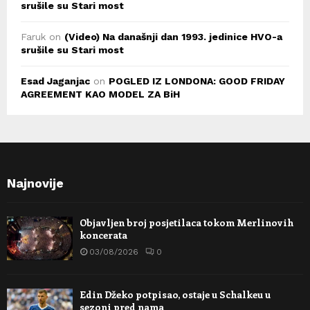
srušile su Stari most
Faruk
on
(Video) Na današnji dan 1993. jedinice HVO-a
srušile su Stari most
Esad Jaganjac
on
POGLED IZ LONDONA: GOOD FRIDAY
AGREEMENT KAO MODEL ZA BiH
Najnovije
Objavljen broj posjetilaca tokom Merlinovih
koncerata
03/08/2026
0
Edin Džeko potpisao, ostaje u Schalkeu u
sezoni pred nama