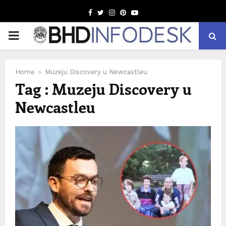
Facebook
Twitter
Instagram
Pinterest
Youtube
PRIMARY
MENU
Home
Muzeju Discovery u Newcastleu
Tag : Muzeju Discovery u
Newcastleu