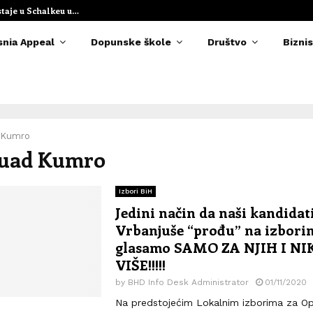
staje u Schalkeu u…
Elvedina Muzaf
snia Appeal
Dopunske škole
Društvo
Biznis
 Kumro
Fuad Kumro
Izbori BiH
Jedini način da naši kandidati
Vrbanjuše “prođu” na izborim
glasamo SAMO ZA NJIH I N
VIŠE!!!!!
by
BHD Info Desk Administrator
01/11/2020
Na predstojećim Lokalnim izborima za O