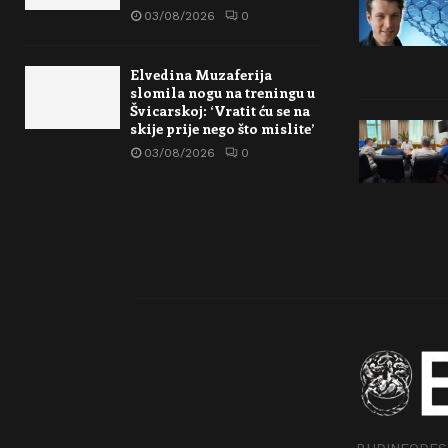
03/08/2026
0
Elvedina Muzaferija
slomila nogu na treningu u
Švicarskoj: ‘Vratit ću se na
skije prije nego što mislite’
03/08/2026
0