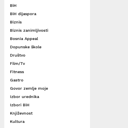
BiH
BiH dijaspora
Biznis
Biznis zanimljivosti
Bosnia Appeal
Dopunske škole
Društvo
Film/Tv
Fitness
Gastro
Govor zemlje moje
Izbor urednika
Izbori BiH
Književnost
Kultura