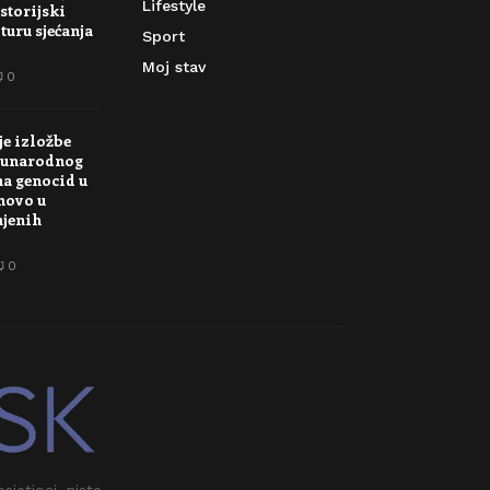
Lifestyle
storijski
turu sjećanja
Sport
Moj stav
0
je izložbe
unarodnog
na genocid u
novo u
njenih
0