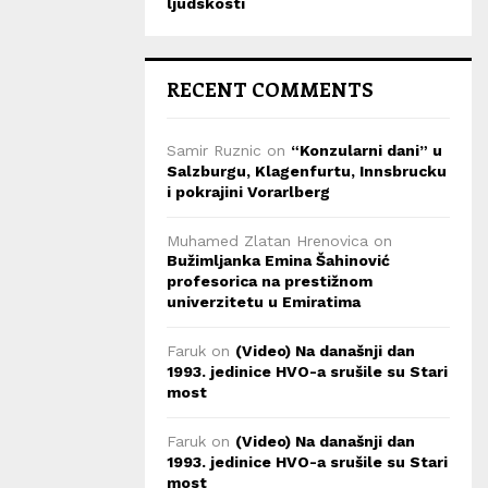
ljudskosti
RECENT COMMENTS
Samir Ruznic
on
“Konzularni dani” u
Salzburgu, Klagenfurtu, Innsbrucku
i pokrajini Vorarlberg
Muhamed Zlatan Hrenovica
on
Bužimljanka Emina Šahinović
profesorica na prestižnom
univerzitetu u Emiratima
Faruk
on
(Video) Na današnji dan
1993. jedinice HVO-a srušile su Stari
most
Faruk
on
(Video) Na današnji dan
1993. jedinice HVO-a srušile su Stari
most