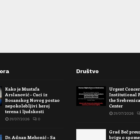
pora
Društvo
Kako je Mustafa
Urgent Conce
Arslanović – Cuci iz
Institutional 
Bosanskog Novog postao
the Srebrenic
nepokolebljivi heroj
Center
terena i ljudskosti
31/07/2026
31/07/2026
0
Grad Beč preu
Dr. Adnan Mehonić – Sa
brigu o spome