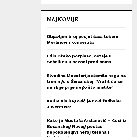
NAJNOVIJE
Objavljen broj posjetilaca tokom
Merlinovih koncerata
Edin Džeko potpisao, ostaje u
Schalkeu u sezoni pred nama
Elvedina Muzaferija slomila nogu na
treningu u Švicarskoj: ‘Vratit ću se
na skije prije nego što mislite’
Kerim Alajbegović je novi fudbaler
Juventusa!
Kako je Mustafa Arslanović – Cuci iz
Bosanskog Novog postao
nepokolebljivi heroj terena i