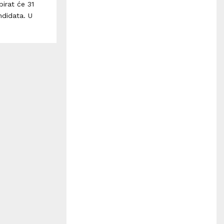
H
birat će 31
andidata. U