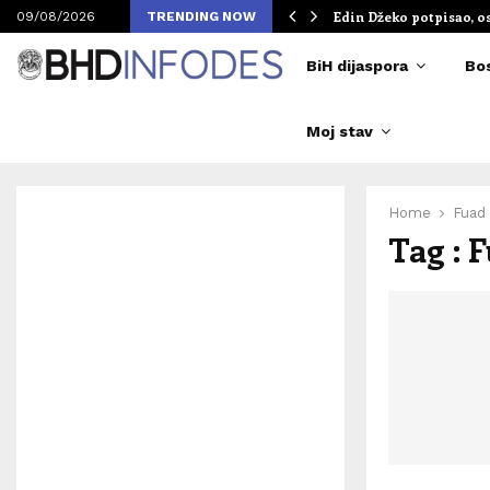
om Merlinovih koncerata
Edin Džeko potpisao, o
09/08/2026
TRENDING NOW
BiH dijaspora
Bo
Moj stav
Home
Fuad
Tag : 