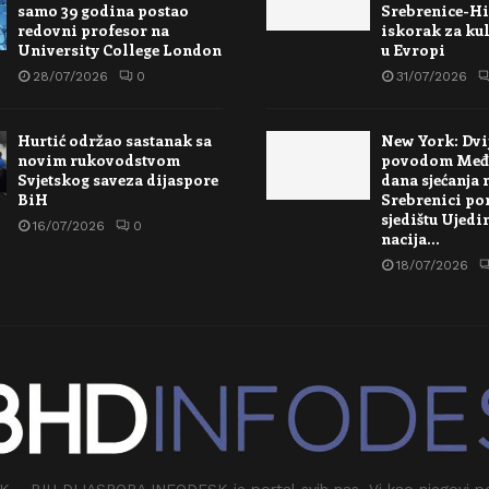
samo 39 godina postao
Srebrenice-Hi
redovni profesor na
iskorak za kul
University College London
u Evropi
28/07/2026
0
31/07/2026
Hurtić održao sastanak sa
New York: Dvi
novim rukovodstvom
povodom Međ
Svjetskog saveza dijaspore
dana sjećanja 
BiH
Srebrenici po
sjedištu Ujedi
16/07/2026
0
nacija…
18/07/2026