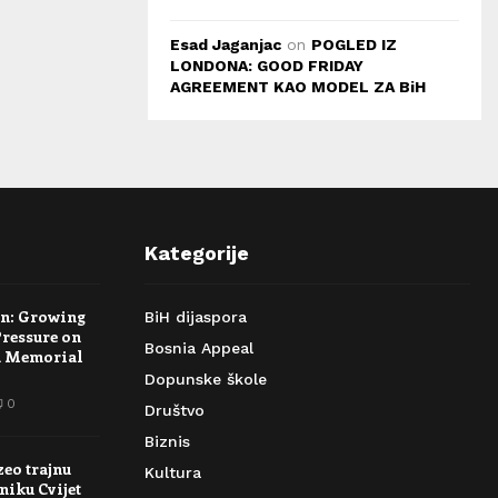
Esad Jaganjac
on
POGLED IZ
LONDONA: GOOD FRIDAY
AGREEMENT KAO MODEL ZA BiH
Kategorije
rn: Growing
BiH dijaspora
Pressure on
Bosnia Appeal
a Memorial
Dopunske škole
0
Društvo
Biznis
zeo trajnu
Kultura
niku Cvijet