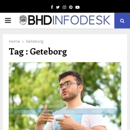
Facebook
Twitter
Instagram
Pinterest
Youtube
PRIMARY
MENU
Home
Geteborg
Tag : Geteborg