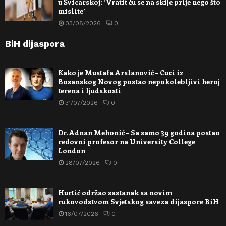
u Švicarskoj: ‘Vratit ću se na skije prije nego što
mislite’
03/08/2026
0
BiH dijaspora
Kako je Mustafa Arslanović – Cuci iz
Bosanskog Novog postao nepokolebljivi heroj
terena i ljudskosti
31/07/2026
0
Dr. Adnan Mehonić – Sa samo 39 godina postao
redovni profesor na University College
London
28/07/2026
0
Hurtić održao sastanak sa novim
rukovodstvom Svjetskog saveza dijaspore BiH
16/07/2026
0