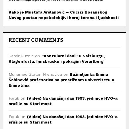
Kako je Mustafa Arslanović – Cuci iz Bosanskog
Novog postao nepokolebljivi heroj terena i ljudskosti
RECENT COMMENTS
Samir Ruznic
on
“Konzularni dani” u Salzburgu,
Klagenfurtu, Innsbrucku i pokrajini Vorarlberg
Muhamed Zlatan Hrenovica
on
Bužimljanka Emina
Šahinović profesorica na prestižnom univerzitetu u
Emiratima
Faruk
on
(Video) Na današnji dan 1993. jedinice HVO-a
srušile su Stari most
Faruk
on
(Video) Na današnji dan 1993. jedinice HVO-a
srušile su Stari most