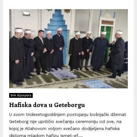
BiH dijaspora
Hafiska dova u Geteborgu
U svom tridesetogodišnjem postojanju bošnjački džemat
Geteborg nije upriličio svečaniju ceremoniju od ove, na
kojoj je Allahovom voljom svečano dodijeljena hafiska
diploma mladom hafizu Ismet-ef....