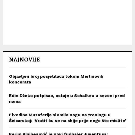
NAJNOVIJE
Objavljen broj posjetilaca tokom Merlinovih
koncerata
Edin Džeko potpisao, ostaje u Schalkeu u sezoni pred
nama
Elvedina Muzaferija slomila nogu na treningu u
Švicarskoj: ‘Vratit ću se na skije prije nego što mislite’
Kerim Alajbegović je novi fudbaler Juventusa!