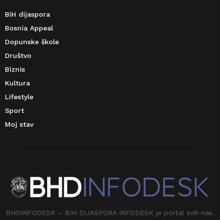
BiH dijaspora
Bosnia Appeal
Dopunske škole
Društvo
Biznis
Kultura
Lifestyle
Sport
Moj stav
BHDINFODESK – BIH DIJASPORA INFODESK je portal svih nas.