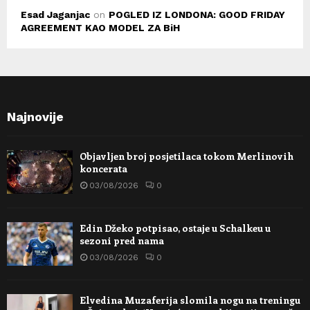
Esad Jaganjac
on
POGLED IZ LONDONA: GOOD FRIDAY
AGREEMENT KAO MODEL ZA BiH
Najnovije
Objavljen broj posjetilaca tokom Merlinovih
koncerata
03/08/2026
0
Edin Džeko potpisao, ostaje u Schalkeu u
sezoni pred nama
03/08/2026
0
Elvedina Muzaferija slomila nogu na treningu