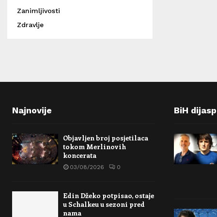
Zanimljivosti
Zdravlje
Najnovije
BiH dijas
Objavljen broj posjetilaca
tokom Merlinovih
koncerata
03/08/2026
0
Edin Džeko potpisao, ostaje
u Schalkeu u sezoni pred
nama