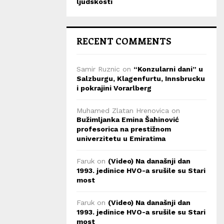
ljudskosti
RECENT COMMENTS
Samir Ruznic
on
“Konzularni dani” u
Salzburgu, Klagenfurtu, Innsbrucku
i pokrajini Vorarlberg
Muhamed Zlatan Hrenovica
on
Bužimljanka Emina Šahinović
profesorica na prestižnom
univerzitetu u Emiratima
Faruk
on
(Video) Na današnji dan
1993. jedinice HVO-a srušile su Stari
most
Faruk
on
(Video) Na današnji dan
1993. jedinice HVO-a srušile su Stari
most