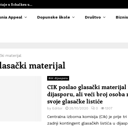
staje u Schalkeu u…
Elvedina Muzaf
snia Appeal
Dopunske škole
Društvo
Biznis
čki materijal
glasački materijal
BiH dijaspora
CIK poslao glasački materijal
dijasporu, ali veći broj osoba 
svoje glasačke listiće
by
Editor
28/10/2020
0
1307
Centralna izborna komisija (CIk) je prije tr
zadnji kontingent glasačkih listića u dijasp