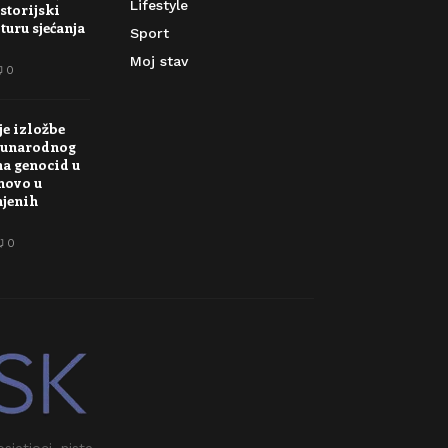
Lifestyle
storijski
turu sjećanja
Sport
Moj stav
0
je izložbe
unarodnog
na genocid u
novo u
njenih
0