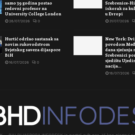
samo 39 godina postao
Srebrenice-Hi
redovni profesor na
iskorak za kul
University College London
u Evropi
28/07/2026
0
31/07/2026
Hurtić održao sastanak sa
New York: Dvi
novim rukovodstvom
povodom Međ
Svjetskog saveza dijaspore
dana sjećanja 
BiH
Srebrenici po
sjedištu Ujedi
16/07/2026
0
nacija…
18/07/2026