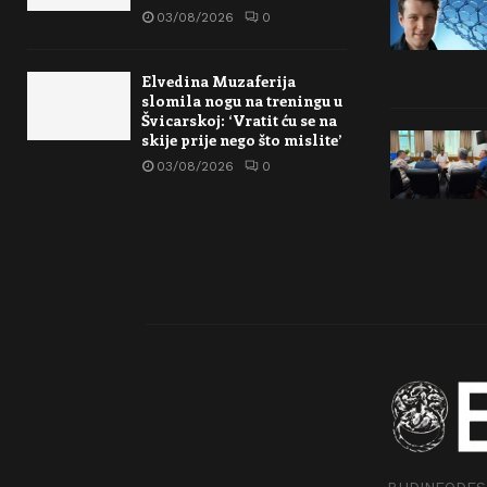
03/08/2026
0
Elvedina Muzaferija
slomila nogu na treningu u
Švicarskoj: ‘Vratit ću se na
skije prije nego što mislite’
03/08/2026
0