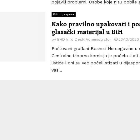
pojavili problemi. Osobe koje nisu dobile g
BiH dijaspora
Kako pravilno upakovati i pos
glasački materijal u BiH
by
BHD Info Desk Administrator
23/10/2020
Poštovani građani Bosne i Hercegovine u d
Centralna izborna komisija je počela slati
listiće i oni su već počeli stizati u dijasp
vas...