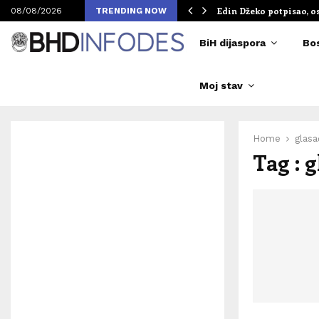
om Merlinovih koncerata
Edin Džeko potpisao, o
08/08/2026
TRENDING NOW
BiH dijaspora
Bo
Moj stav
Home
glasa
Tag : 