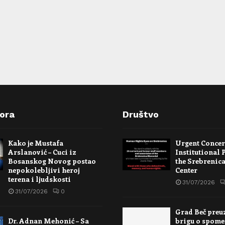
pora
Društvo
Kako je Mustafa
Urgent Conce
Arslanović – Cuci iz
Institutional 
Bosanskog Novog postao
the Srebrenic
nepokolebljivi heroj
Center
terena i ljudskosti
31/07/2026
31/07/2026
0
Grad Beč preu
Dr. Adnan Mehonić – Sa
brigu o spome