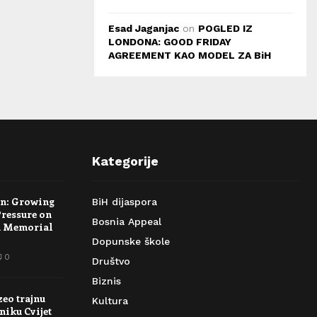
Esad Jaganjac
on
POGLED IZ
LONDONA: GOOD FRIDAY
AGREEMENT KAO MODEL ZA BiH
Kategorije
rn: Growing
BiH dijaspora
Pressure on
Bosnia Appeal
a Memorial
Dopunske škole
0
Društvo
Biznis
zeo trajnu
Kultura
niku Cvijet