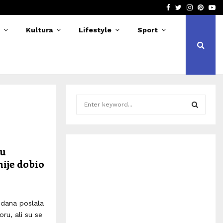
Facebook
Twitter
Instagra
Pinter
Yo
erija slomila nogu na treningu u…
Kerim 
Kultura
Lifestyle
Sport
S
e
a
S
r
c
E
 u
h
nije dobio
f
A
o
r
R
:
i dana poslala
C
oru, ali su se