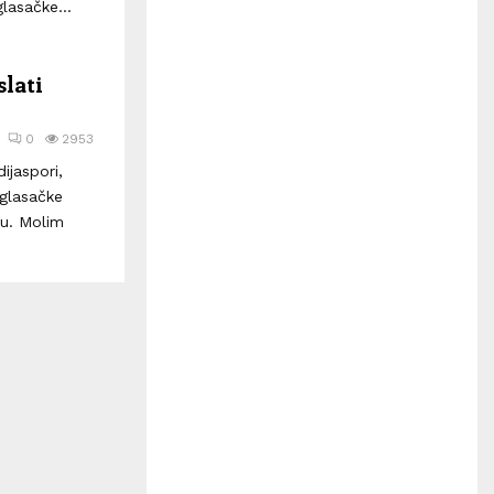
H
lasačke...
lati
0
2953
ijaspori,
 glasačke
oru. Molim