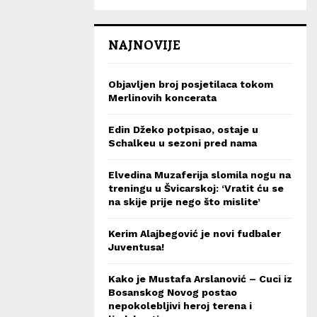
NAJNOVIJE
Objavljen broj posjetilaca tokom
Merlinovih koncerata
Edin Džeko potpisao, ostaje u
Schalkeu u sezoni pred nama
Elvedina Muzaferija slomila nogu na
treningu u Švicarskoj: ‘Vratit ću se
na skije prije nego što mislite’
Kerim Alajbegović je novi fudbaler
Juventusa!
Kako je Mustafa Arslanović – Cuci iz
Bosanskog Novog postao
nepokolebljivi heroj terena i