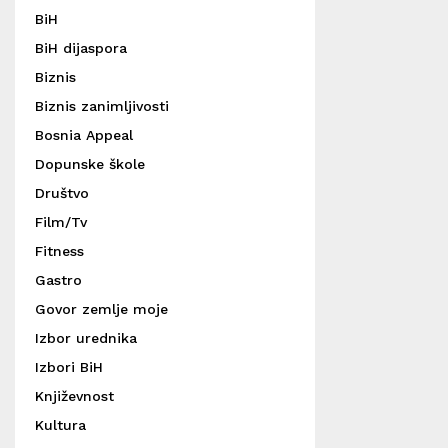
BiH
BiH dijaspora
Biznis
Biznis zanimljivosti
Bosnia Appeal
Dopunske škole
Društvo
Film/Tv
Fitness
Gastro
Govor zemlje moje
Izbor urednika
Izbori BiH
Književnost
Kultura