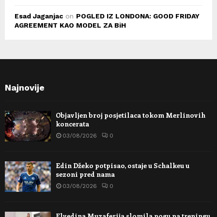
Esad Jaganjac
on
POGLED IZ LONDONA: GOOD FRIDAY
AGREEMENT KAO MODEL ZA BiH
Najnovije
Objavljen broj posjetilaca tokom Merlinovih
koncerata
03/08/2026
0
Edin Džeko potpisao, ostaje u Schalkeu u
sezoni pred nama
03/08/2026
0
Elvedina Muzaferija slomila nogu na treningu