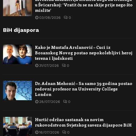
u Švicarskoj: ‘Vratit ću se na skije prije nego što
mislite’
03/08/2026
0
BiH dijaspora
Kako je Mustafa Arslanović – Cuci iz
Bosanskog Novog postao nepokolebljivi heroj
terena i ljudskosti
31/07/2026
0
Dr. Adnan Mehonić – Sa samo 39 godina postao
redovni profesor na University College
London
28/07/2026
0
Hurtić održao sastanak sa novim
rukovodstvom Svjetskog saveza dijaspore BiH
16/07/2026
0