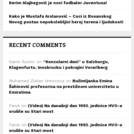
Kerim Alajbegović je novi fudbaler Juventusa!
Kako je Mustafa Arslanović – Cuci iz Bosanskog
Novog postao nepokolebljivi heroj terena i ljudskosti
RECENT COMMENTS
Samir Ruznic
on
“Konzularni dani” u Salzburgu,
Klagenfurtu, Innsbrucku i pokrajini Vorarlberg
Muhamed Zlatan Hrenovica
on
Bužimljanka Emina
Šahinović profesorica na prestižnom univerzitetu u
Emiratima
Faruk
on
(Video) Na današnji dan 1993. jedinice HVO-a
srušile su Stari most
Faruk
on
(Video) Na današnji dan 1993. jedinice HVO-a
srušile su Stari most