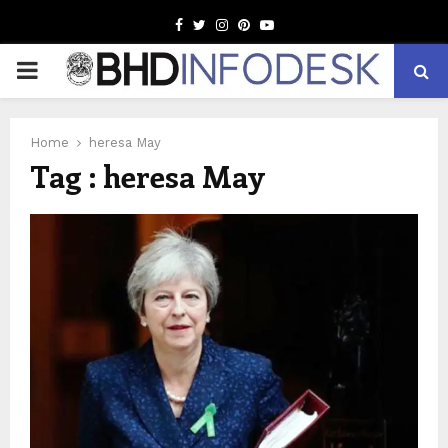
Facebook
Twitter
Instagram
Pinterest
Youtube
PRIMARY
MENU
Home
heresa May
Tag : heresa May