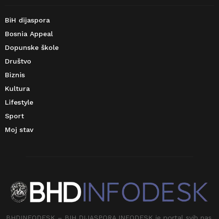
BiH dijaspora
Bosnia Appeal
Dopunske škole
Društvo
Biznis
Kultura
Lifestyle
Sport
Moj stav
BHDINFODESK – BIH DIJASPORA INFODESK je portal svih nas.