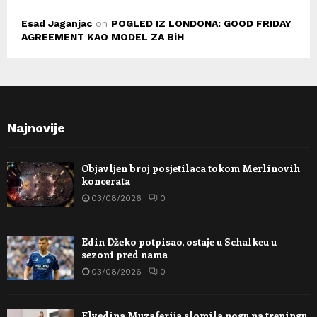
Esad Jaganjac
on
POGLED IZ LONDONA: GOOD FRIDAY
AGREEMENT KAO MODEL ZA BiH
Najnovije
Objavljen broj posjetilaca tokom Merlinovih
koncerata
03/08/2026
0
Edin Džeko potpisao, ostaje u Schalkeu u
sezoni pred nama
03/08/2026
0
Elvedina Muzaferija slomila nogu na treningu