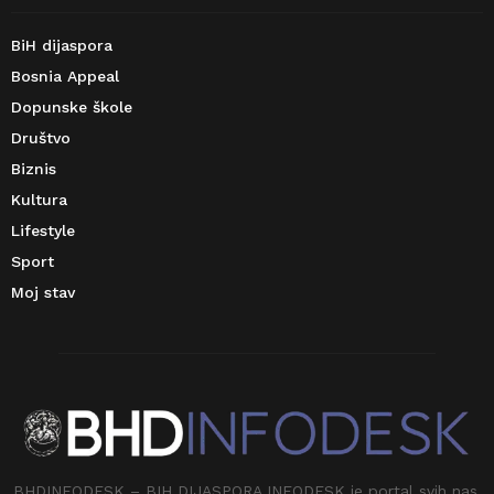
BiH dijaspora
Bosnia Appeal
Dopunske škole
Društvo
Biznis
Kultura
Lifestyle
Sport
Moj stav
BHDINFODESK – BIH DIJASPORA INFODESK je portal svih nas.