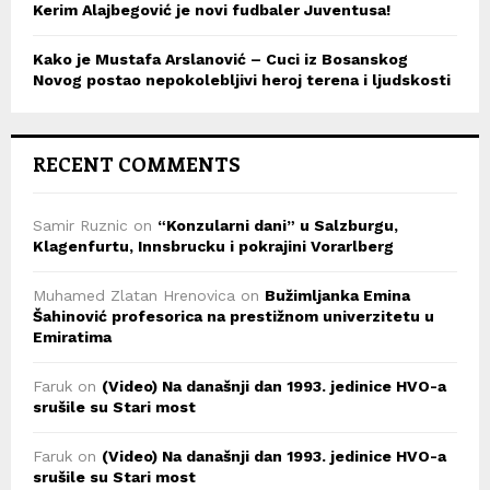
Kerim Alajbegović je novi fudbaler Juventusa!
Kako je Mustafa Arslanović – Cuci iz Bosanskog
Novog postao nepokolebljivi heroj terena i ljudskosti
RECENT COMMENTS
Samir Ruznic
on
“Konzularni dani” u Salzburgu,
Klagenfurtu, Innsbrucku i pokrajini Vorarlberg
Muhamed Zlatan Hrenovica
on
Bužimljanka Emina
Šahinović profesorica na prestižnom univerzitetu u
Emiratima
Faruk
on
(Video) Na današnji dan 1993. jedinice HVO-a
srušile su Stari most
Faruk
on
(Video) Na današnji dan 1993. jedinice HVO-a
srušile su Stari most