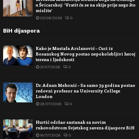
u Švicarskoj: ‘Vratit ću se na skije prije nego što
mislite’
03/08/2026
0
BiH dijaspora
Kako je Mustafa Arslanović – Cuci iz
Bosanskog Novog postao nepokolebljivi heroj
terena i ljudskosti
31/07/2026
0
Dr. Adnan Mehonić – Sa samo 39 godina postao
redovni profesor na University College
London
28/07/2026
0
Hurtić održao sastanak sa novim
rukovodstvom Svjetskog saveza dijaspore BiH
16/07/2026
0