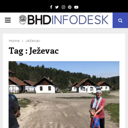
Facebook
Twitter
Instagram
Pinterest
Youtube
PRIMARY
MENU
Home
Ježevac
Tag : Ježevac