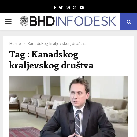
Facebook
Twitter
Instagram
Pinterest
Youtube
PRIMARY
MENU
Home
Kanadskog kraljevskog društva
Tag : Kanadskog
kraljevskog društva