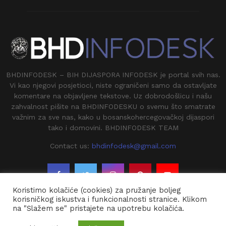
BHDINFODESK – BIH DIJASPORA INFODESK je portal svih nas.
Vi kao njegovi posjetioci, niste ograničeni samo da ostavljate
komentare na objavljene tekstove. Uz dobrodošlicu i našu
zahvalnost pišite na BHDINFODESKU o svemu što smatrate
važnim za sve nas, kako u bosanskohercegovačkoj dijaspori
tako i domovini. BHDINFODESK TEAM
Contact us:
bhdinfodesk@gmail.com
Koristimo kolačiće (cookies) za pružanje boljeg
korisničkog iskustva i funkcionalnosti stranice. Klikom
na "Slažem se" pristajete na upotrebu kolačića.
@2020 - BHDINFODESK. All Right Reserved.