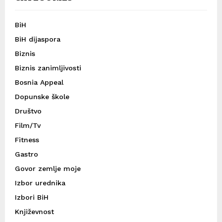
BiH
BiH dijaspora
Biznis
Biznis zanimljivosti
Bosnia Appeal
Dopunske škole
Društvo
Film/Tv
Fitness
Gastro
Govor zemlje moje
Izbor urednika
Izbori BiH
Književnost