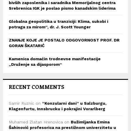
bivših zaposlenika i saradnika Memorijalnog centra
Srebrenica IGK je poslao pismo kanadskim liderima
Globalna geopolitika u tranziciji: Klima, sukobi i
potraga za mirom“, dr. J. Scott Younger
ZNANJE KOJE JE POSTALO ODGOVORNOST PROF. DR
GORAN ŠKATARIĆ
Kamenica domaćin trodnevne manifestacije
„Druženje sa dijasporom“
RECENT COMMENTS
Samir Ruznic
on
“Konzularni dani” u Salzburgu,
Klagenfurtu, Innsbrucku i pokrajini Vorarlberg
Muhamed Zlatan Hrenovica
on
Bužimljanka Emina
Šahinović profesorica na prestižnom univerzitetu u