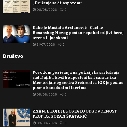
„Druženje sa dijasporom“
06/08/2026
0
Kako je Mustafa Arslanović – Cuci iz
Bosanskog Novog postao nepokolebljivi heroj
terena i ljudskosti
31/07/2026
0
Društvo
Povodom pozivanja na policijska saslušanja
sadašnjih i bivših zaposlenika i saradnika
Memorijalnog centra Srebrenica IGK je poslao
pismo kanadskim liderima
09/08/2026
0
ZNANJE KOJE JE POSTALO ODGOVORNOST
PROF. DR GORAN ŠKATARIĆ
09/08/2026
0