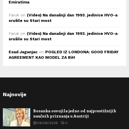
Emiratima
Faruk
on
(Video) Na današnji dan 1993. jedinice HVO-a
srušile su Stari most
Faruk
on
(Video) Na današnji dan 1993. jedinice HVO-a
srušile su Stari most
Esad Jaganjac
on
POGLED IZ LONDONA: GOOD FRIDAY
AGREEMENT KAO MODEL ZA BiH
Najnovije
Bosanka osvojila jedno od najprestižnijih
naučnih priznanja u Austriji
09/08/2026
0