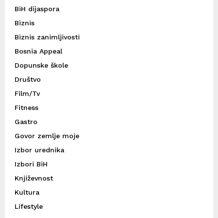
BiH dijaspora
Biznis
Biznis zanimljivosti
Bosnia Appeal
Dopunske škole
Društvo
Film/Tv
Fitness
Gastro
Govor zemlje moje
Izbor urednika
Izbori BiH
Književnost
Kultura
Lifestyle