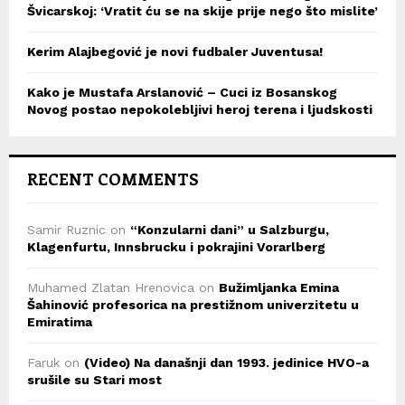
Švicarskoj: ‘Vratit ću se na skije prije nego što mislite’
Kerim Alajbegović je novi fudbaler Juventusa!
Kako je Mustafa Arslanović – Cuci iz Bosanskog
Novog postao nepokolebljivi heroj terena i ljudskosti
RECENT COMMENTS
Samir Ruznic
on
“Konzularni dani” u Salzburgu,
Klagenfurtu, Innsbrucku i pokrajini Vorarlberg
Muhamed Zlatan Hrenovica
on
Bužimljanka Emina
Šahinović profesorica na prestižnom univerzitetu u
Emiratima
Faruk
on
(Video) Na današnji dan 1993. jedinice HVO-a
srušile su Stari most