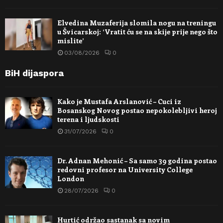
Elvedina Muzaferija slomila nogu na treningu
u Švicarskoj: ‘Vratit ću se na skije prije nego što
mislite’
03/08/2026
0
BiH dijaspora
Kako je Mustafa Arslanović – Cuci iz
Bosanskog Novog postao nepokolebljivi heroj
terena i ljudskosti
31/07/2026
0
Dr. Adnan Mehonić – Sa samo 39 godina postao
redovni profesor na University College
London
28/07/2026
0
Hurtić održao sastanak sa novim