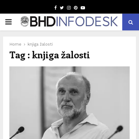
Facebook
Twitter
Instagram
Pinterest
Youtube
PRIMARY
MENU
Home
knjiga žalosti
Tag : knjiga žalosti