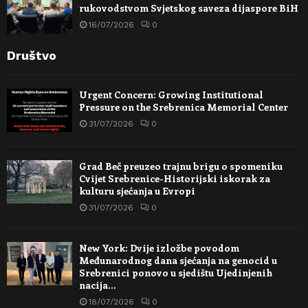
rukovodstvom Svjetskog saveza dijaspore BiH
16/07/2026
0
Društvo
Urgent Concern: Growing Institutional
Pressure on the Srebrenica Memorial Center
31/07/2026
0
Grad Beč preuzeo trajnu brigu o spomeniku
Cvijet Srebrenice-Historijski iskorak za
kulturu sjećanja u Evropi
31/07/2026
0
New York: Dvije izložbe povodom
Međunarodnog dana sjećanja na genocid u
Srebrenici ponovo u sjedištu Ujedinjenih
nacija…
18/07/2026
0