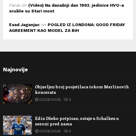
Faruk
on
(Video) Na današnji dan 1993. jedinice HVO-a
srušile su Stari most
Esad Jaganjac
on
POGLED IZ LONDONA: GOOD FRIDAY
AGREEMENT KAO MODEL ZA BiH
Najnovije
Objavljen broj posjetilaca tokom Merlinovih
koncerata
03/08/2026
0
Edin Džeko potpisao, ostaje u Schalkeu u
sezoni pred nama
03/08/2026
0