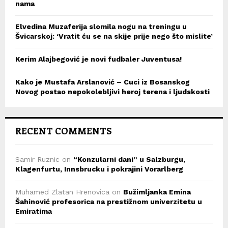
nama
Elvedina Muzaferija slomila nogu na treningu u
Švicarskoj: ‘Vratit ću se na skije prije nego što mislite’
Kerim Alajbegović je novi fudbaler Juventusa!
Kako je Mustafa Arslanović – Cuci iz Bosanskog
Novog postao nepokolebljivi heroj terena i ljudskosti
RECENT COMMENTS
Samir Ruznic
on
“Konzularni dani” u Salzburgu,
Klagenfurtu, Innsbrucku i pokrajini Vorarlberg
Muhamed Zlatan Hrenovica
on
Bužimljanka Emina
Šahinović profesorica na prestižnom univerzitetu u
Emiratima