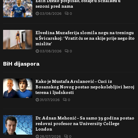
Edin Džeko potpisao, ostaje u Schalkeu u
sezoni pred nama
03/08/2026
0
Elvedina Muzaferija slomila nogu na treningu
u Švicarskoj: ‘Vratit ću se na skije prije nego što
mislite’
03/08/2026
0
BiH dijaspora
Kako je Mustafa Arslanović – Cuci iz
Bosanskog Novog postao nepokolebljivi heroj
terena i ljudskosti
31/07/2026
0
Dr. Adnan Mehonić – Sa samo 39 godina postao
redovni profesor na University College
London
28/07/2026
0