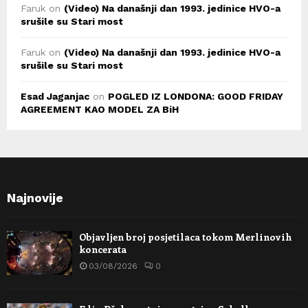
Faruk
on
(Video) Na današnji dan 1993. jedinice HVO-a
srušile su Stari most
Faruk
on
(Video) Na današnji dan 1993. jedinice HVO-a
srušile su Stari most
Esad Jaganjac
on
POGLED IZ LONDONA: GOOD FRIDAY
AGREEMENT KAO MODEL ZA BiH
Najnovije
Objavljen broj posjetilaca tokom Merlinovih
koncerata
03/08/2026
0