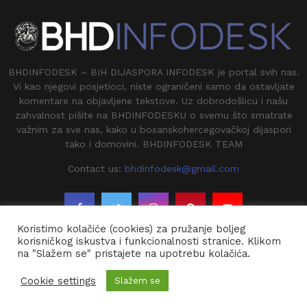
BHDINFODESK – BIH DIJASPORA INFODESK je portal svih nas.
Vi kao njegovi posjetioci, niste ograničeni samo da ostavljate
komentare na objavljene tekstove. Uz dobrodošlicu i našu
zahvalnost pišite na BHDINFODESKU o svemu što smatrate
važnim za sve nas, kako u bosanskohercegovačkoj dijaspori
tako i domovini. BHDINFODESK TEAM
Contact us:
bhdinfodesk@gmail.com
Koristimo kolačiće (cookies) za pružanje boljeg
korisničkog iskustva i funkcionalnosti stranice. Klikom
na "Slažem se" pristajete na upotrebu kolačića.
@2020 - BHDINFODESK. All Right Reserved.
Cookie settings
Slažem se
Kontakt
O Nama
Impresium
Arhiva
Dojavi vijest