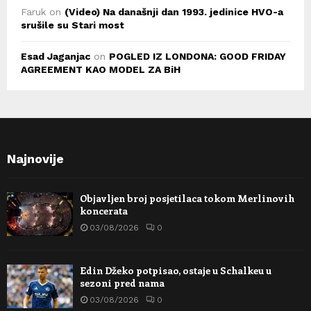
Faruk
on
(Video) Na današnji dan 1993. jedinice HVO-a
srušile su Stari most
Esad Jaganjac
on
POGLED IZ LONDONA: GOOD FRIDAY
AGREEMENT KAO MODEL ZA BiH
Najnovije
Objavljen broj posjetilaca tokom Merlinovih
koncerata
03/08/2026
0
Edin Džeko potpisao, ostaje u Schalkeu u
sezoni pred nama
03/08/2026
0