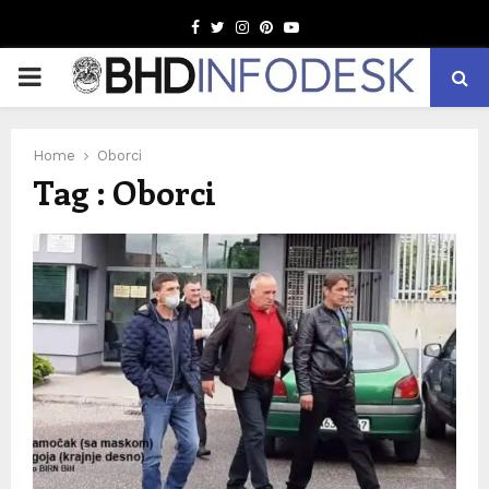
Facebook
Twitter
Instagram
Pinterest
Youtube
PRIMARY
MENU
Home
Oborci
Tag : Oborci