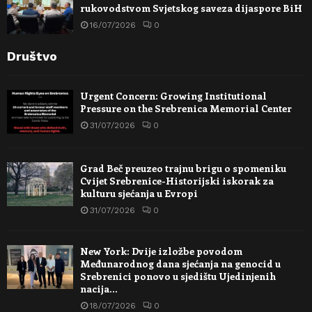
rukovodstvom Svjetskog saveza dijaspore BiH
16/07/2026
0
Društvo
Urgent Concern: Growing Institutional
Pressure on the Srebrenica Memorial Center
31/07/2026
0
Grad Beč preuzeo trajnu brigu o spomeniku
Cvijet Srebrenice-Historijski iskorak za
kulturu sjećanja u Evropi
31/07/2026
0
New York: Dvije izložbe povodom
Međunarodnog dana sjećanja na genocid u
Srebrenici ponovo u sjedištu Ujedinjenih
nacija…
18/07/2026
0