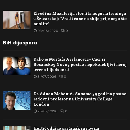
Elvedina Muzaferija slomila nogu na treningu
u Švicarskoj: ‘Vratit ću se na skije prije nego što
mislite’
03/08/2026
0
BiH dijaspora
Kako je Mustafa Arslanović – Cuci iz
Bosanskog Novog postao nepokolebljivi heroj
terena i ljudskosti
31/07/2026
0
Dr. Adnan Mehonić – Sa samo 39 godina postao
redovni profesor na University College
London
28/07/2026
0
Hurtić održao sastanak sa novim