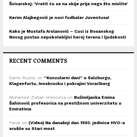
Švicarskoj: ‘Vratit ću se na skije prije nego što mislite’
Kerim Alajbegović je novi fudbaler Juventusa!
Kako je Mustafa Arslanović – Cuci iz Bosanskog
Novog postao nepokolebljivi heroj terena i ljudskosti
RECENT COMMENTS
Samir Ruznic
on
“Konzularni dani” u Salzburgu,
Klagenfurtu, Innsbrucku i pokrajini Vorarlberg
Muhamed Zlatan Hrenovica
on
Bužimljanka Emina
Šahinović profesorica na prestižnom univerzitetu u
Emiratima
Faruk
on
(Video) Na današnji dan 1993. jedinice HVO-a
srušile su Stari most