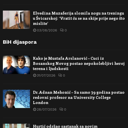
Elvedina Muzaferija slomila nogu na treningu
u Švicarskoj: ‘Vratit ću se na skije prije nego što
mislite’
03/08/2026
0
BiH dijaspora
Kako je Mustafa Arslanović – Cuci iz
Bosanskog Novog postao nepokolebljivi heroj
terena i ljudskosti
31/07/2026
0
Dr. Adnan Mehonić – Sa samo 39 godina postao
redovni profesor na University College
London
28/07/2026
0
Hurtić održao sastanak sa novim