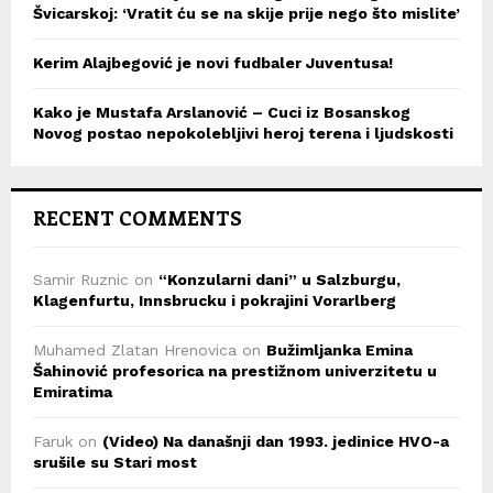
Švicarskoj: ‘Vratit ću se na skije prije nego što mislite’
Kerim Alajbegović je novi fudbaler Juventusa!
Kako je Mustafa Arslanović – Cuci iz Bosanskog
Novog postao nepokolebljivi heroj terena i ljudskosti
RECENT COMMENTS
Samir Ruznic
on
“Konzularni dani” u Salzburgu,
Klagenfurtu, Innsbrucku i pokrajini Vorarlberg
Muhamed Zlatan Hrenovica
on
Bužimljanka Emina
Šahinović profesorica na prestižnom univerzitetu u
Emiratima
Faruk
on
(Video) Na današnji dan 1993. jedinice HVO-a
srušile su Stari most