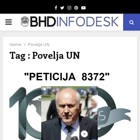
Facebook
Twitter
Instagram
Pinterest
Youtube
PRIMARY
MENU
Home
Povelja UN
Tag : Povelja UN