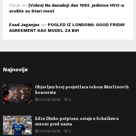
Faruk
on
(Video) Na današnji dan 1993. jedinice HVO-a
srušile su Stari most
Esad Jaganjac
on
POGLED IZ LONDONA: GOOD FRIDAY
AGREEMENT KAO MODEL ZA BiH
Najnovije
Objavljen broj posjetilaca tokom Merlinovih
koncerata
03/08/2026
0
Edin Džeko potpisao, ostaje u Schalkeu u
sezoni pred nama
03/08/2026
0