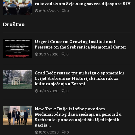
rukovodstvom Svjetskog saveza dijaspore BiH
16/07/2026
0
Društvo
Urgent Concern: Growing Institutional
Pressure on the Srebrenica Memorial Center
31/07/2026
0
Grad Beč preuzeo trajnu brigu o spomeniku
Cvijet Srebrenice-Historijski iskorak za
kulturu sjećanja u Evropi
31/07/2026
0
New York: Dvije izložbe povodom
Međunarodnog dana sjećanja na genocid u
Srebrenici ponovo u sjedištu Ujedinjenih
nacija…
18/07/2026
0