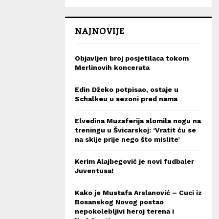
NAJNOVIJE
Objavljen broj posjetilaca tokom
Merlinovih koncerata
Edin Džeko potpisao, ostaje u
Schalkeu u sezoni pred nama
Elvedina Muzaferija slomila nogu na
treningu u Švicarskoj: ‘Vratit ću se
na skije prije nego što mislite’
Kerim Alajbegović je novi fudbaler
Juventusa!
Kako je Mustafa Arslanović – Cuci iz
Bosanskog Novog postao
nepokolebljivi heroj terena i