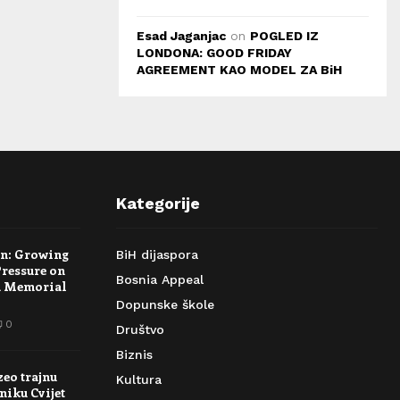
Esad Jaganjac
on
POGLED IZ
LONDONA: GOOD FRIDAY
AGREEMENT KAO MODEL ZA BiH
Kategorije
rn: Growing
BiH dijaspora
Pressure on
Bosnia Appeal
a Memorial
Dopunske škole
0
Društvo
Biznis
zeo trajnu
Kultura
niku Cvijet