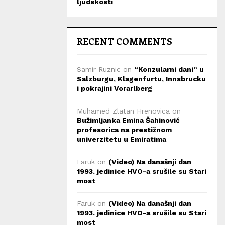
ljudskosti
RECENT COMMENTS
Samir Ruznic
on
“Konzularni dani” u
Salzburgu, Klagenfurtu, Innsbrucku
i pokrajini Vorarlberg
Muhamed Zlatan Hrenovica
on
Bužimljanka Emina Šahinović
profesorica na prestižnom
univerzitetu u Emiratima
Faruk
on
(Video) Na današnji dan
1993. jedinice HVO-a srušile su Stari
most
Faruk
on
(Video) Na današnji dan
1993. jedinice HVO-a srušile su Stari
most