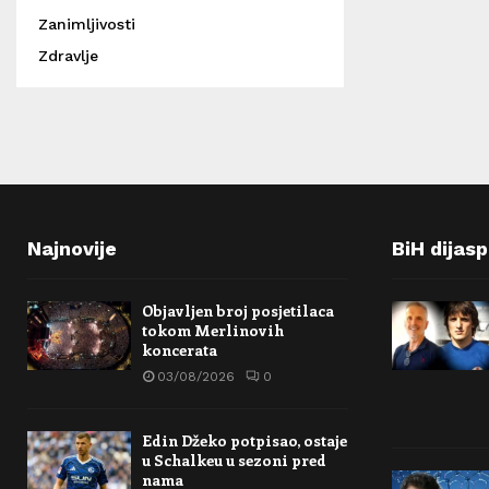
Zanimljivosti
Zdravlje
Najnovije
BiH dijas
Objavljen broj posjetilaca
tokom Merlinovih
koncerata
03/08/2026
0
Edin Džeko potpisao, ostaje
u Schalkeu u sezoni pred
nama