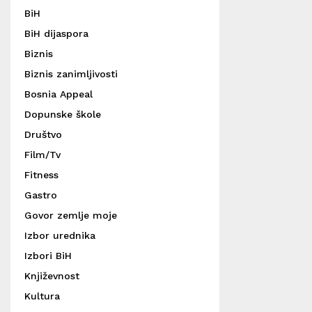
BiH
BiH dijaspora
Biznis
Biznis zanimljivosti
Bosnia Appeal
Dopunske škole
Društvo
Film/Tv
Fitness
Gastro
Govor zemlje moje
Izbor urednika
Izbori BiH
Književnost
Kultura