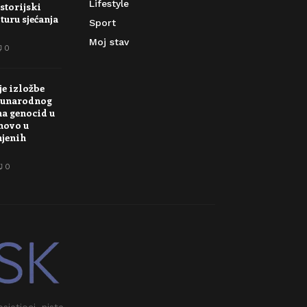
Lifestyle
storijski
turu sjećanja
Sport
Moj stav
0
je izložbe
unarodnog
na genocid u
novo u
njenih
0