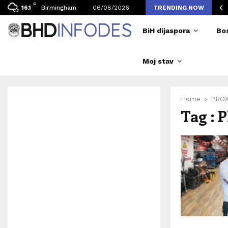
C
vljen broj posjetilaca tokom Merlinovih koncerata
Birmingham
06/08/2026
TRENDING NOW
16.1
BiH dijaspora
Bo
Moj stav
Home
PRO
Tag : 