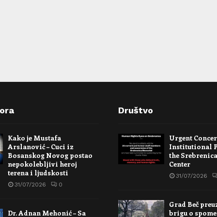
pora
Društvo
Kako je Mustafa
Urgent Conce
Arslanović – Cuci iz
Institutional 
Bosanskog Novog postao
the Srebrenic
nepokolebljivi heroj
Center
terena i ljudskosti
31/07/2026
31/07/2026
0
Grad Beč preu
Dr. Adnan Mehonić – Sa
brigu o spome