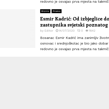
redovno je osvajao prva mjesta na takmiče
Biznis
Promo
Esmir Kadrić: Od izbjeglice do
zastupnika svjetski poznatog
by
Editor
14/07/2020
0
1842
Bosanac Esmir Kadrić ima zanimljiv životn
osnovac i srednjoškolac je bio jako dobar 
redovno je osvajao prva mjesta na takmiče