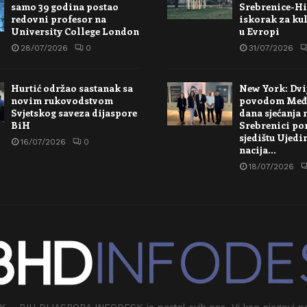
samo 39 godina postao
Srebrenice-Hi
redovni profesor na
iskorak za kul
University College London
u Evropi
28/07/2026
0
31/07/2026
Hurtić održao sastanak sa
New York: Dvi
novim rukovodstvom
povodom Međ
Svjetskog saveza dijaspore
dana sjećanja 
BiH
Srebrenici po
sjedištu Ujedi
16/07/2026
0
nacija…
18/07/2026