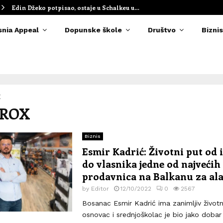
Edin Džeko potpisao, ostaje u Schalkeu u…
snia Appeal
Dopunske škole
Društvo
Biznis
X
PROX
Biznis
Esmir Kadrić: Životni put od i
do vlasnika jedne od najvećih
prodavnica na Balkanu za ala
by
Editor
12/10/2022
0
2567
Bosanac Esmir Kadrić ima zanimljiv životn
osnovac i srednjoškolac je bio jako dobar 