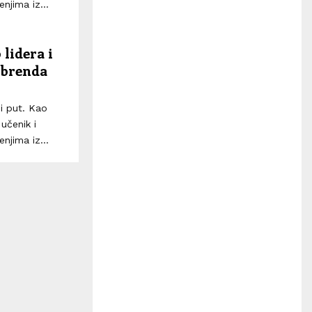
H
njima iz...
 lidera i
 brenda
i put. Kao
učenik i
njima iz...