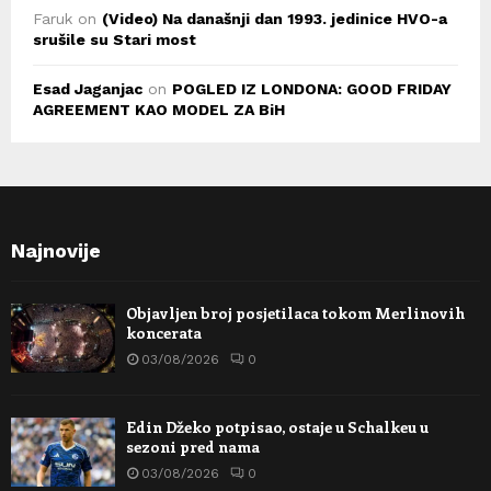
Faruk
on
(Video) Na današnji dan 1993. jedinice HVO-a
srušile su Stari most
Esad Jaganjac
on
POGLED IZ LONDONA: GOOD FRIDAY
AGREEMENT KAO MODEL ZA BiH
Najnovije
Objavljen broj posjetilaca tokom Merlinovih
koncerata
03/08/2026
0
Edin Džeko potpisao, ostaje u Schalkeu u
sezoni pred nama
03/08/2026
0