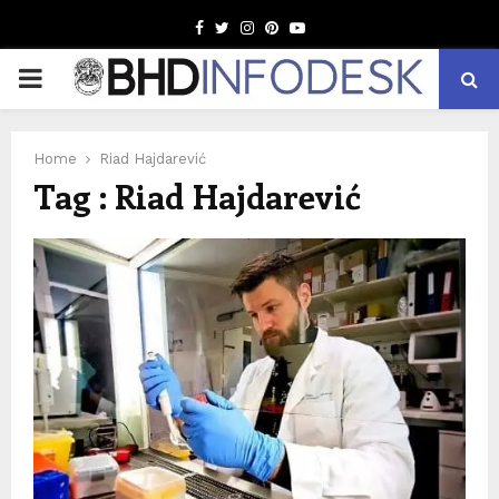
Facebook
Twitter
Instagram
Pinterest
Youtube
PRIMARY
MENU
Home
Riad Hajdarević
Tag : Riad Hajdarević