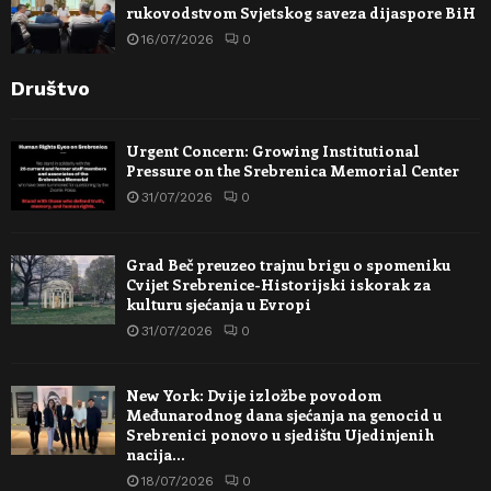
rukovodstvom Svjetskog saveza dijaspore BiH
16/07/2026
0
Društvo
Urgent Concern: Growing Institutional
Pressure on the Srebrenica Memorial Center
31/07/2026
0
Grad Beč preuzeo trajnu brigu o spomeniku
Cvijet Srebrenice-Historijski iskorak za
kulturu sjećanja u Evropi
31/07/2026
0
New York: Dvije izložbe povodom
Međunarodnog dana sjećanja na genocid u
Srebrenici ponovo u sjedištu Ujedinjenih
nacija…
18/07/2026
0