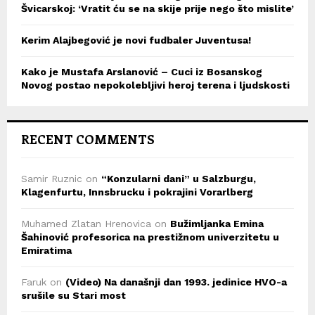
Švicarskoj: ‘Vratit ću se na skije prije nego što mislite’
Kerim Alajbegović je novi fudbaler Juventusa!
Kako je Mustafa Arslanović – Cuci iz Bosanskog
Novog postao nepokolebljivi heroj terena i ljudskosti
RECENT COMMENTS
Samir Ruznic
on
“Konzularni dani” u Salzburgu,
Klagenfurtu, Innsbrucku i pokrajini Vorarlberg
Muhamed Zlatan Hrenovica
on
Bužimljanka Emina
Šahinović profesorica na prestižnom univerzitetu u
Emiratima
Faruk
on
(Video) Na današnji dan 1993. jedinice HVO-a
srušile su Stari most