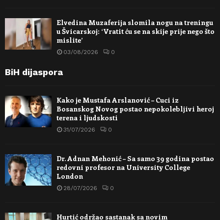
Elvedina Muzaferija slomila nogu na treningu
u Švicarskoj: ‘Vratit ću se na skije prije nego što
mislite’
03/08/2026
0
BiH dijaspora
Kako je Mustafa Arslanović – Cuci iz
Bosanskog Novog postao nepokolebljivi heroj
terena i ljudskosti
31/07/2026
0
Dr. Adnan Mehonić – Sa samo 39 godina postao
redovni profesor na University College
London
28/07/2026
0
Hurtić održao sastanak sa novim