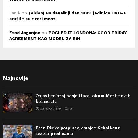
Faruk
on
(Video) Na današnji dan 1993. jedinice HVO-a
srušile su Stari most
Esad Jaganjac
on
POGLED IZ LONDONA: GOOD FRIDAY
AGREEMENT KAO MODEL ZA BiH
Najnovije
Objavljen broj posjetilaca tokom Merlinovih
koncerata
03/08/2026
0
Edin Džeko potpisao, ostaje u Schalkeu u
sezoni pred nama