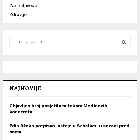
Zanimljivosti
Zdravlje
S
e
a
S
r
c
E
h
f
A
o
NAJNOVIJE
r
R
:
C
Objavljen broj posjetilaca tokom Merlinovih
koncerata
H
Edin Džeko potpisao, ostaje u Schalkeu u sezoni pred
nama