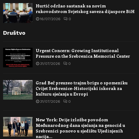
Hurtić održao sastanak sa novim
rukovodstvom Svjetskog saveza dijaspore BiH
16/07/2026
0
Društvo
Urgent Concern: Growing Institutional
Pressure on the Srebrenica Memorial Center
31/07/2026
0
Grad Beč preuzeo trajnu brigu o spomeniku
Cvijet Srebrenice-Historijski iskorak za
kulturu sjećanja u Evropi
31/07/2026
0
New York: Dvije izložbe povodom
Međunarodnog dana sjećanja na genocid u
Srebrenici ponovo u sjedištu Ujedinjenih
nacija…