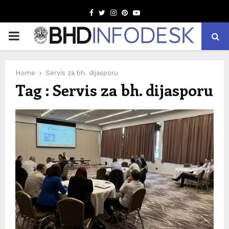
Facebook
Twitter
Instagram
Pinterest
Youtube
PRIMARY
MENU
Home
Servis za bh. dijasporu
Tag : Servis za bh. dijasporu