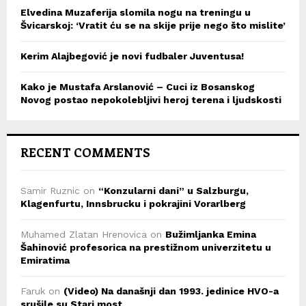
Elvedina Muzaferija slomila nogu na treningu u
Švicarskoj: ‘Vratit ću se na skije prije nego što mislite’
Kerim Alajbegović je novi fudbaler Juventusa!
Kako je Mustafa Arslanović – Cuci iz Bosanskog
Novog postao nepokolebljivi heroj terena i ljudskosti
RECENT COMMENTS
Samir Ruznic
on
“Konzularni dani” u Salzburgu,
Klagenfurtu, Innsbrucku i pokrajini Vorarlberg
Muhamed Zlatan Hrenovica
on
Bužimljanka Emina
Šahinović profesorica na prestižnom univerzitetu u
Emiratima
Faruk
on
(Video) Na današnji dan 1993. jedinice HVO-a
srušile su Stari most