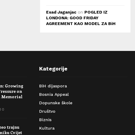
Esad Jaganjac
on
POGLED IZ
LONDONA: GOOD FRIDAY
AGREEMENT KAO MODEL ZA BiH
Kategorije
rn: Growing
BiH dijaspora
Pressure on
Bosnia Appeal
a Memorial
Dopunske škole
0
Društvo
Biznis
zeo trajnu
Kultura
niku Cvijet