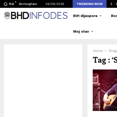
C
ljen broj posjetilaca tokom Merlinovih koncerata
Birmingham
06/08/2026
TRENDING NOW
11.5
BiH dijaspora
Bo
Moj stav
Home
'Sing
Tag : ‘