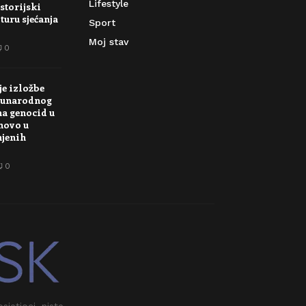
Lifestyle
storijski
turu sjećanja
Sport
Moj stav
0
je izložbe
unarodnog
na genocid u
novo u
njenih
0