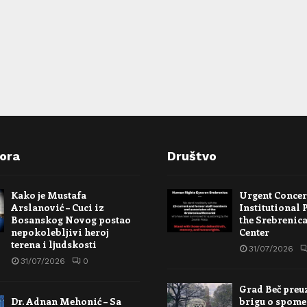
pora
Društvo
Kako je Mustafa
Urgent Conce
Arslanović – Cuci iz
Institutional 
Bosanskog Novog postao
the Srebrenic
nepokolebljivi heroj
Center
terena i ljudskosti
31/07/2026
31/07/2026
0
Grad Beč preu
Dr. Adnan Mehonić – Sa
brigu o spome