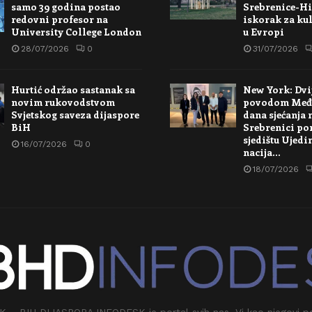
samo 39 godina postao
Srebrenice-Hi
redovni profesor na
iskorak za kul
University College London
u Evropi
28/07/2026
0
31/07/2026
Hurtić održao sastanak sa
New York: Dvi
novim rukovodstvom
povodom Međ
Svjetskog saveza dijaspore
dana sjećanja 
BiH
Srebrenici po
sjedištu Ujedi
16/07/2026
0
nacija…
18/07/2026