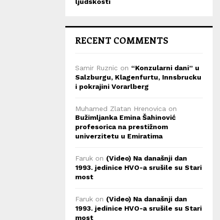
ljudskosti
RECENT COMMENTS
Samir Ruznic
on
“Konzularni dani” u
Salzburgu, Klagenfurtu, Innsbrucku
i pokrajini Vorarlberg
Muhamed Zlatan Hrenovica
on
Bužimljanka Emina Šahinović
profesorica na prestižnom
univerzitetu u Emiratima
Faruk
on
(Video) Na današnji dan
1993. jedinice HVO-a srušile su Stari
most
Faruk
on
(Video) Na današnji dan
1993. jedinice HVO-a srušile su Stari
most