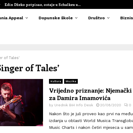
Edin Džeko potpisao, ostaje u Schalkeu u…
snia Appeal
Dopunske škole
Društvo
Biznis
er of Tales'
Singer of Tales’
Kultura
Muzika
Vrijedno priznanje: Njemačk
za Damira Imamovića
by
Urednik BiH Info Desk
20/08/2020
0
Nakon što je juli proveo kao prvi na međun
izdanja u oblasti World Musica Transglob
Music Charts i nakon četiri mjeseca u sam