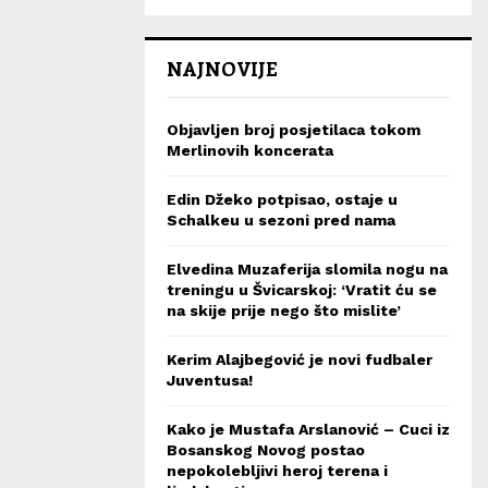
NAJNOVIJE
Objavljen broj posjetilaca tokom
Merlinovih koncerata
Edin Džeko potpisao, ostaje u
Schalkeu u sezoni pred nama
Elvedina Muzaferija slomila nogu na
treningu u Švicarskoj: ‘Vratit ću se
na skije prije nego što mislite’
Kerim Alajbegović je novi fudbaler
Juventusa!
Kako je Mustafa Arslanović – Cuci iz
Bosanskog Novog postao
nepokolebljivi heroj terena i