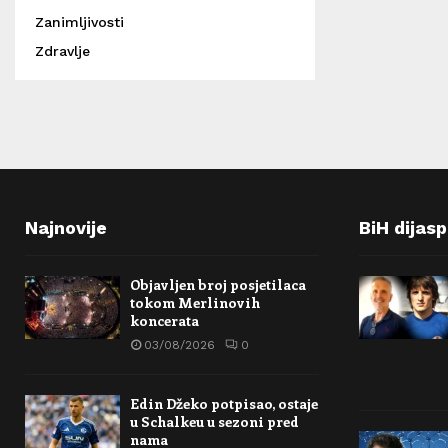
Zanimljivosti
Zdravlje
Najnovije
BiH dijas
Objavljen broj posjetilaca
tokom Merlinovih
koncerata
03/08/2026
0
Edin Džeko potpisao, ostaje
u Schalkeu u sezoni pred
nama