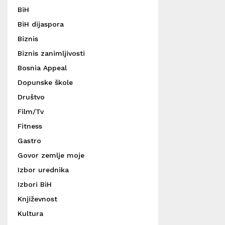
BiH
BiH dijaspora
Biznis
Biznis zanimljivosti
Bosnia Appeal
Dopunske škole
Društvo
Film/Tv
Fitness
Gastro
Govor zemlje moje
Izbor urednika
Izbori BiH
Književnost
Kultura