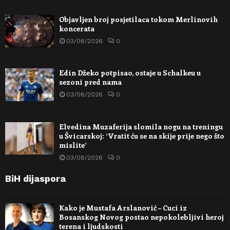
Objavljen broj posjetilaca tokom Merlinovih
koncerata
03/08/2026
0
Edin Džeko potpisao, ostaje u Schalkeu u
sezoni pred nama
03/08/2026
0
Elvedina Muzaferija slomila nogu na treningu
u Švicarskoj: ‘Vratit ću se na skije prije nego što
mislite’
03/08/2026
0
BiH dijaspora
Kako je Mustafa Arslanović – Cuci iz
Bosanskog Novog postao nepokolebljivi heroj
terena i ljudskosti