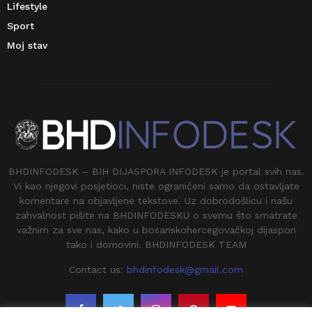
Lifestyle
Sport
Moj stav
BHDINFODESK – BIH DIJASPORA INFODESK je portal svih nas.
Vi kao njegovi posjetioci, niste ograničeni samo da ostavljate
komentare na objavljene tekstove. Uz dobrodošlicu i našu
zahvalnost pišite na BHDINFODESKU o svemu što smatrate
važnim za sve nas, kako u bosanskohercegovačkoj dijaspori
tako i domovini. BHDINFODESK TEAM
Contact us:
bhdinfodesk@gmail.com