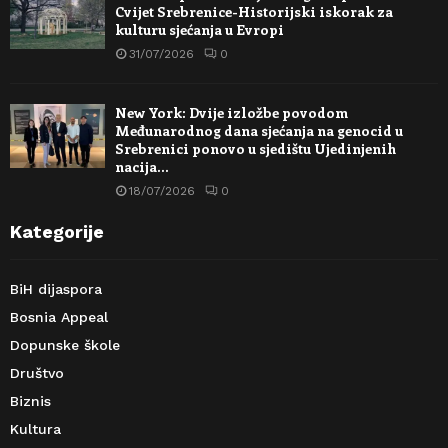
Cvijet Srebrenice-Historijski iskorak za
kulturu sjećanja u Evropi
31/07/2026
0
New York: Dvije izložbe povodom
Međunarodnog dana sjećanja na genocid u
Srebrenici ponovo u sjedištu Ujedinjenih
nacija…
18/07/2026
0
Kategorije
BiH dijaspora
Bosnia Appeal
Dopunske škole
Društvo
Biznis
Kultura