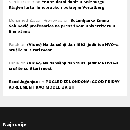
Samir Ruznic
on
“Konzularni dani” u Salzburgu,
Klagenfurtu, Innsbrucku i pokrajini Vorarlberg
Muhamed Zlatan Hrenovica
on
Bužimljanka Emina
Šahinović profesorica na prestižnom univerzitetu u
Emiratima
Faruk
on
(Video) Na današnji dan 1993. jedinice HVO-a
srušile su Stari most
Faruk
on
(Video) Na današnji dan 1993. jedinice HVO-a
srušile su Stari most
Esad Jaganjac
on
POGLED IZ LONDONA: GOOD FRIDAY
AGREEMENT KAO MODEL ZA BiH
Najnovije