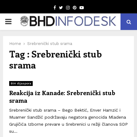
Facebook
Twitter
Instagram
Pinterest
Youtube
PRIMARY
MENU
Home
Srebrenički stub srama
Tag : Srebrenički stub
srama
BiH dijaspora
Reakcija iz Kanade: Srebrenički stub
srama
Srebrenički stub srama – Bego Bektić, Enver Hamzić i
Muamer Sandžić podržavaju negatora genocida Mladena
Grujičića Izborne prevare u Srebrenici u režiji članova SDP
su...