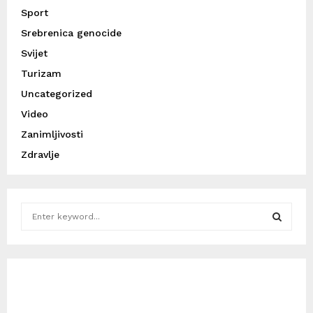
Sport
Srebrenica genocide
Svijet
Turizam
Uncategorized
Video
Zanimljivosti
Zdravlje
S
e
a
S
r
c
E
h
f
A
o