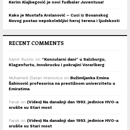
Kerim Alajbegović je novi fudbaler Juventusa!
Kako je Mustafa Arslanović – Cuci iz Bosanskog
Novog postao nepokolebljivi heroj terena i ljudskosti
RECENT COMMENTS
Samir Ruznic
on
“Konzularni dani” u Salzburgu,
Klagenfurtu, Innsbrucku i pokrajini Vorarlberg
Muhamed Zlatan Hrenovica
on
Bužimljanka Emina
Šahinović profesorica na prestižnom univerzitetu u
Emiratima
Faruk
on
(Video) Na današnji dan 1993. jedinice HVO-a
srušile su Stari most
Faruk
on
(Video) Na današnji dan 1993. jedinice HVO-a
srušile su Stari most