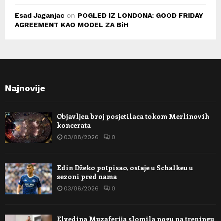
Esad Jaganjac
on
POGLED IZ LONDONA: GOOD FRIDAY
AGREEMENT KAO MODEL ZA BiH
Najnovije
Objavljen broj posjetilaca tokom Merlinovih
koncerata
03/08/2026
0
Edin Džeko potpisao, ostaje u Schalkeu u
sezoni pred nama
03/08/2026
0
Elvedina Muzaferija slomila nogu na treningu