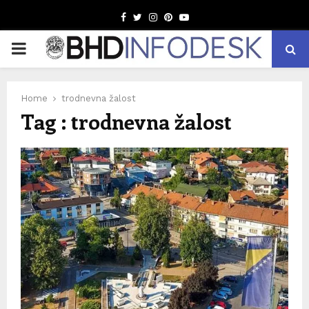
Facebook
Twitter
Instagram
Pinterest
Youtube
PRIMARY
MENU
Home
trodnevna žalost
Tag : trodnevna žalost