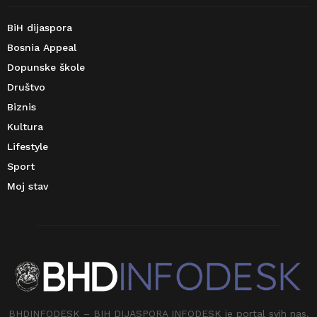
BiH dijaspora
Bosnia Appeal
Dopunske škole
Društvo
Biznis
Kultura
Lifestyle
Sport
Moj stav
BHDINFODESK – BIH DIJASPORA INFODESK je portal svih nas.