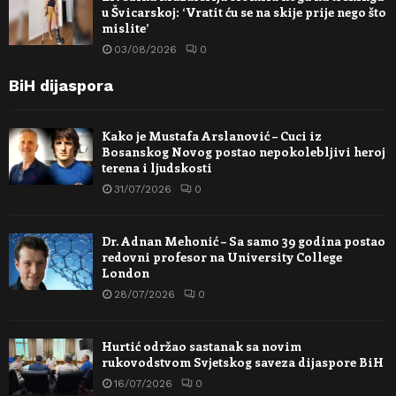
u Švicarskoj: ‘Vratit ću se na skije prije nego što
mislite’
03/08/2026
0
BiH dijaspora
Kako je Mustafa Arslanović – Cuci iz
Bosanskog Novog postao nepokolebljivi heroj
terena i ljudskosti
31/07/2026
0
Dr. Adnan Mehonić – Sa samo 39 godina postao
redovni profesor na University College
London
28/07/2026
0
Hurtić održao sastanak sa novim
rukovodstvom Svjetskog saveza dijaspore BiH
16/07/2026
0