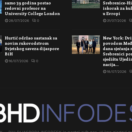
samo 39 godina postao
Srebrenice-Hi
redovni profesor na
iskorak za kul
University College London
u Evropi
28/07/2026
0
31/07/2026
Hurtić održao sastanak sa
New York: Dvi
novim rukovodstvom
povodom Međ
Svjetskog saveza dijaspore
dana sjećanja 
BiH
Srebrenici po
sjedištu Ujedi
16/07/2026
0
nacija…
18/07/2026