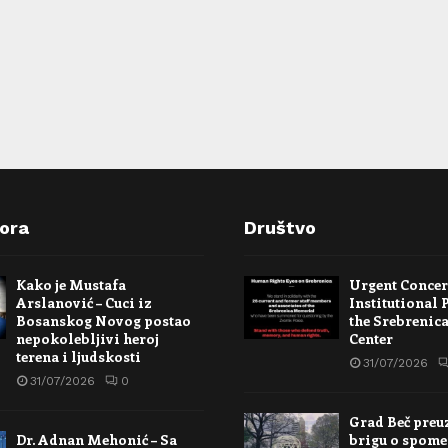
pora
Društvo
Kako je Mustafa
Urgent Conce
Arslanović – Cuci iz
Institutional 
Bosanskog Novog postao
the Srebrenic
nepokolebljivi heroj
Center
terena i ljudskosti
31/07/2026
31/07/2026
0
Grad Beč preu
Dr. Adnan Mehonić – Sa
brigu o spome