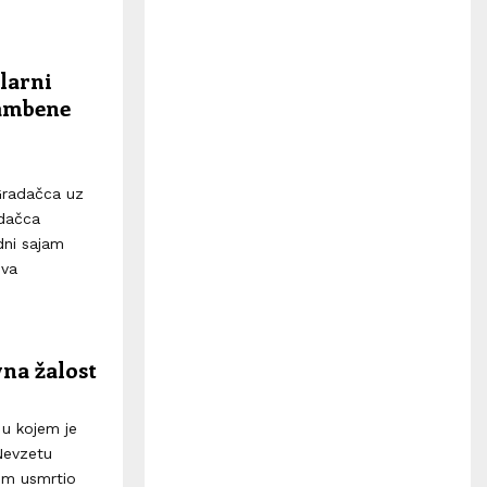
H
larni
rambene
 Gradačca uz
adačca
dni sajam
Ova
na žalost
u kojem je
Nevzetu
tim usmrtio