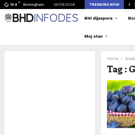
C
ljen broj posjetilaca tokom Merlinovih koncerata
Birmingham
05/08/2026
TRENDING NOW
13.4
BiH dijaspora
Bo
Moj stav
Home
Grad
Tag : 