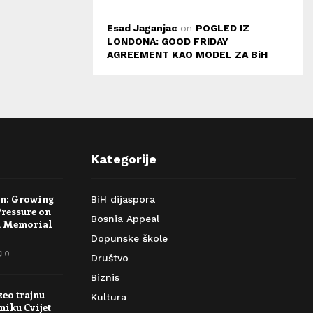
Esad Jaganjac
on
POGLED IZ
LONDONA: GOOD FRIDAY
AGREEMENT KAO MODEL ZA BiH
Kategorije
rn: Growing
BiH dijaspora
Pressure on
Bosnia Appeal
a Memorial
Dopunske škole
0
Društvo
Biznis
zeo trajnu
Kultura
niku Cvijet