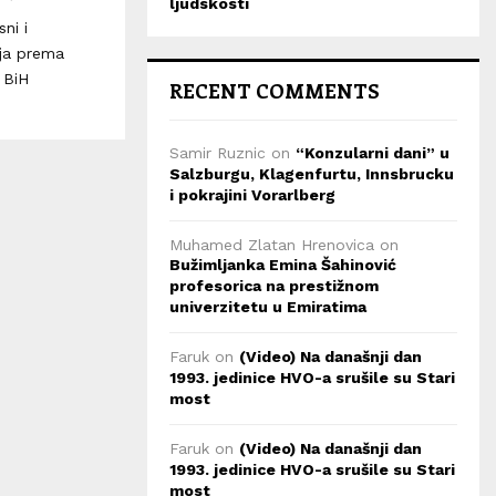
ljudskosti
ni i
nja prema
 BiH
RECENT COMMENTS
Samir Ruznic
on
“Konzularni dani” u
Salzburgu, Klagenfurtu, Innsbrucku
i pokrajini Vorarlberg
Muhamed Zlatan Hrenovica
on
Bužimljanka Emina Šahinović
profesorica na prestižnom
univerzitetu u Emiratima
Faruk
on
(Video) Na današnji dan
1993. jedinice HVO-a srušile su Stari
most
Faruk
on
(Video) Na današnji dan
1993. jedinice HVO-a srušile su Stari
most