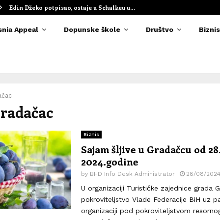
Edin Džeko potpisao, ostaje u Schalkeu u…
snia Appeal
Dopunske škole
Društvo
Biznis
ačac
Gradačac
Biznis
Sajam šljive u Gradačcu od 28.
2024.godine
by
BHD Info Desk Administrator
28/08/202
U organizaciji Turističke zajednice grada 
pokroviteljstvo Vlade Federacije BiH uz p
organizaciji pod pokroviteljstvom resorno