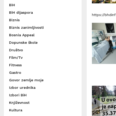
BiH
BiH dijaspora
https://bhdi
Biznis
Biznis zanimljivosti
Bosnia Appeal
Dopunske škole
Društvo
Film/Tv
Fitness
Gastro
Govor zemlje moje
Izbor urednika
Izbori BiH
Književnost
Kultura