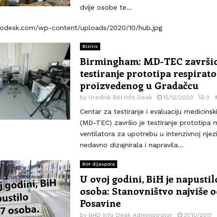
dvije osobe te...
nfodesk.com/wp-content/uploads/2020/10/hub.jpg
Biznis
Birmingham: MD-TEC završio
testiranje prototipa respirat
proizvedenog u Gradačcu
by
Urednik BiH Info Desk
15/12/2020
0
Centar za testiranje i evaluaciju medicinsk
(MD-TEC) završio je testiranje prototipa
ventilatora za upotrebu u intenzivnoj njezi 
nedavno dizajnirala i napravila...
BiH dijaspora
U ovoj godini, BiH je napustilo
osoba: Stanovništvo najviše o
Posavine
by
BHD Info Desk Administrator
31/10/2017