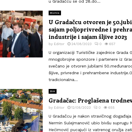
u Gradačcu se od 28.do...
Biznis
U Gradačcu otvoren je 50.jubi
sajam poljoprivredne i preh
industrije i sajam šljive 2023
by
Editor
24/08/2023
0
657
U organizaciji Turističke zajednice Grada
mnogobrojne sponzore i partenere iz Gr
svečano je otvoren jubilarni 50.međunaro
šljive, privredne i prehrambene industrije.
tradicionalna...
BiH
Gradačac: Proglašena trodnev
by
Editor
12/08/2023
0
655
U Gradačcu je nakon stravičnog događaja 
Nermin Sulejmanović ubio bivšu suprugu 
Hećimović pucajući iz vatrenog oružja za