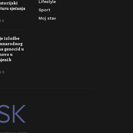
Lifestyle
storijski
turu sjećanja
Sport
Moj stav
0
je izložbe
unarodnog
na genocid u
novo u
njenih
0