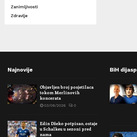
Zanimljivosti
Zdravlje
Najnovije
BiH dijas
Objavljen broj posjetilaca
tokom Merlinovih
koncerata
03/08/2026
0
Edin Džeko potpisao, ostaje
u Schalkeu u sezoni pred
nama