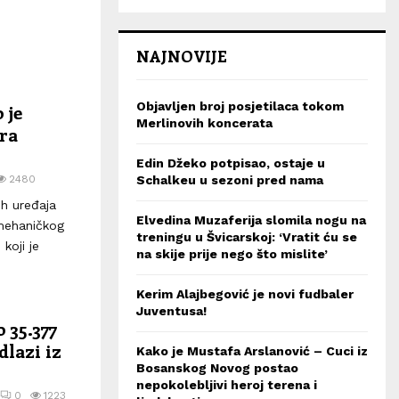
NAJNOVIJE
Objavljen broj posjetilaca tokom
 je
Merlinovih koncerata
ora
Edin Džeko potpisao, ostaje u
2480
Schalkeu u sezoni pred nama
ih uređaja
Elvedina Muzaferija slomila nogu na
 mehaničkog
treningu u Švicarskoj: ‘Vratit ću se
koji je
na skije prije nego što mislite’
Kerim Alajbegović je novi fudbaler
Juventusa!
 35.377
dlazi iz
Kako je Mustafa Arslanović – Cuci iz
Bosanskog Novog postao
nepokolebljivi heroj terena i
0
1223