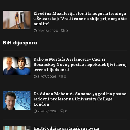
Elvedina Muzaferija slomila nogu na treningu
u Švicarskoj: ‘Vratit ću se na skije prije nego što
mislite’
03/08/2026
0
BiH dijaspora
Kako je Mustafa Arslanović – Cuci iz
Bosanskog Novog postao nepokolebljivi heroj
terena i ljudskosti
31/07/2026
0
Dr. Adnan Mehonić – Sa samo 39 godina postao
redovni profesor na University College
London
28/07/2026
0
Hurtić održao sastanak sa novim