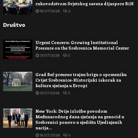
rukovodstvom Svjetskog saveza dijaspore BiH
16/07/2026
0
Društvo
Urgent Concern: Growing Institutional
Pressure on the Srebrenica Memorial Center
31/07/2026
0
Grad Beč preuzeo trajnu brigu o spomeniku
Cvijet Srebrenice-Historijski iskorak za
kulturu sjećanja u Evropi
31/07/2026
0
New York: Dvije izložbe povodom
Međunarodnog dana sjećanja na genocid u
Srebrenici ponovo u sjedištu Ujedinjenih
nacija…
18/07/2026
0