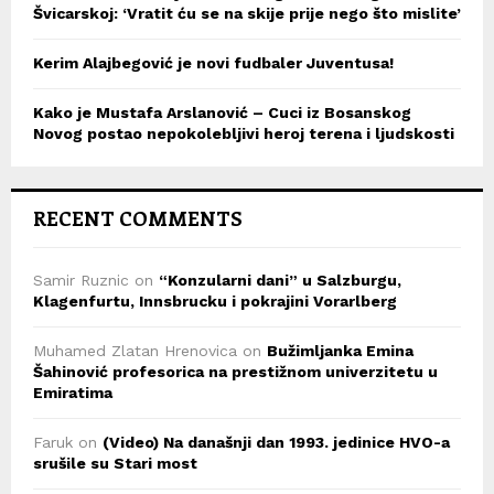
Švicarskoj: ‘Vratit ću se na skije prije nego što mislite’
Kerim Alajbegović je novi fudbaler Juventusa!
Kako je Mustafa Arslanović – Cuci iz Bosanskog
Novog postao nepokolebljivi heroj terena i ljudskosti
RECENT COMMENTS
Samir Ruznic
on
“Konzularni dani” u Salzburgu,
Klagenfurtu, Innsbrucku i pokrajini Vorarlberg
Muhamed Zlatan Hrenovica
on
Bužimljanka Emina
Šahinović profesorica na prestižnom univerzitetu u
Emiratima
Faruk
on
(Video) Na današnji dan 1993. jedinice HVO-a
srušile su Stari most