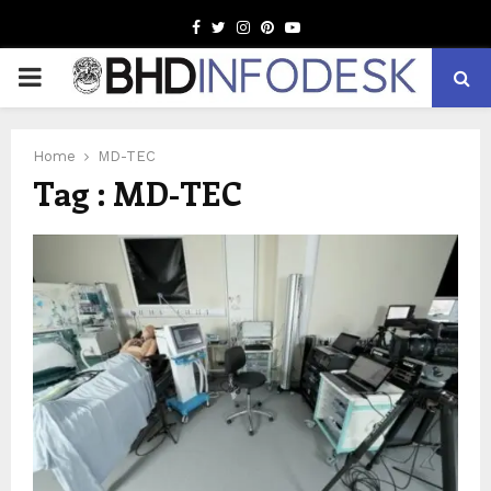
Facebook
Twitter
Instagram
Pinterest
Youtube
PRIMARY
MENU
Home
MD-TEC
Tag : MD-TEC