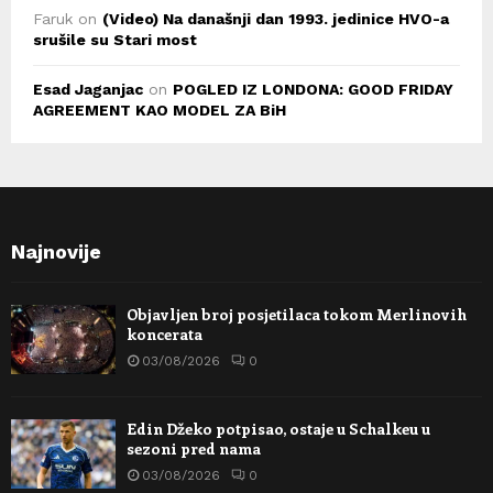
Faruk
on
(Video) Na današnji dan 1993. jedinice HVO-a
srušile su Stari most
Esad Jaganjac
on
POGLED IZ LONDONA: GOOD FRIDAY
AGREEMENT KAO MODEL ZA BiH
Najnovije
Objavljen broj posjetilaca tokom Merlinovih
koncerata
03/08/2026
0
Edin Džeko potpisao, ostaje u Schalkeu u
sezoni pred nama
03/08/2026
0