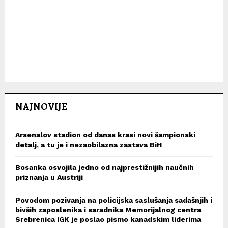
NAJNOVIJE
Arsenalov stadion od danas krasi novi šampionski
detalj, a tu je i nezaobilazna zastava BiH
Bosanka osvojila jedno od najprestižnijih naučnih
priznanja u Austriji
Povodom pozivanja na policijska saslušanja sadašnjih i
bivših zaposlenika i saradnika Memorijalnog centra
Srebrenica IGK je poslao pismo kanadskim liderima