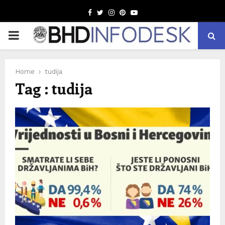
Facebook
Twitter
Instagram
Pinterest
Youtube
PRIMARY
MENU
Home
tudija
Tag : tudija