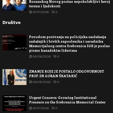
Bosanskog Novog postao nepokolebljivi heroj
terena i ljudskosti
31/07/2026
0
Društvo
Povodom pozivanja na policijska saslušanja
sadašnjih i bivših zaposlenika i saradnika
Memorijalnog centra Srebrenica IGK je poslao
pismo kanadskim liderima
09/08/2026
0
ZNANJE KOJE JE POSTALO ODGOVORNOST
PROF. DR GORAN ŠKATARIĆ
09/08/2026
0
Urgent Concern: Growing Institutional
Pressure on the Srebrenica Memorial Center
31/07/2026
0