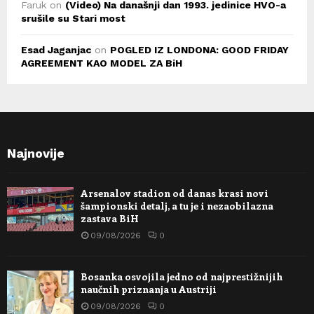
Faruk
on
(Video) Na današnji dan 1993. jedinice HVO-a
srušile su Stari most
Esad Jaganjac
on
POGLED IZ LONDONA: GOOD FRIDAY
AGREEMENT KAO MODEL ZA BiH
Najnovije
Arsenalov stadion od danas krasi novi
šampionski detalj, a tu je i nezaobilazna
zastava BiH
09/08/2026
0
Bosanka osvojila jedno od najprestižnijih
naučnih priznanja u Austriji
09/08/2026
0