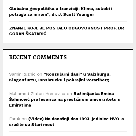
Globalna geopolitika u tranziciji: Klima, sukobi i
potraga za mirom“, dr. J. Scott Younger
ZNANJE KOJE JE POSTALO ODGOVORNOST PROF. DR
GORAN ŠKATARIĆ
RECENT COMMENTS
Samir Ruznic
on
“Konzularni dani” u Salzburgu,
Klagenfurtu, Innsbrucku i pokrajini Vorarlberg
Muhamed Zlatan Hrenovica
on
Bužimljanka Emina
Šahinović profesorica na prestižnom univerzitetu u
Emiratima
Faruk
on
(Video) Na današnji dan 1993. jedinice HVO-a
srušile su Stari most