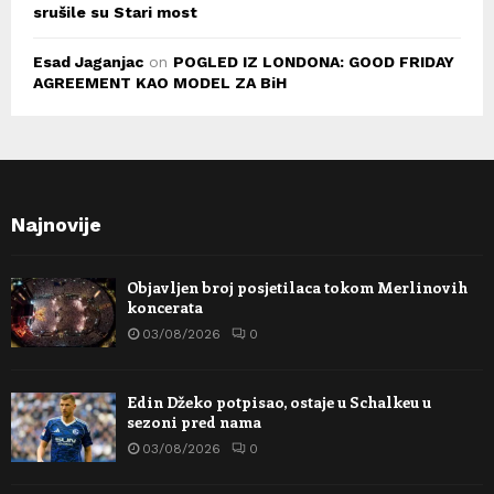
srušile su Stari most
Esad Jaganjac
on
POGLED IZ LONDONA: GOOD FRIDAY
AGREEMENT KAO MODEL ZA BiH
Najnovije
Objavljen broj posjetilaca tokom Merlinovih
koncerata
03/08/2026
0
Edin Džeko potpisao, ostaje u Schalkeu u
sezoni pred nama
03/08/2026
0