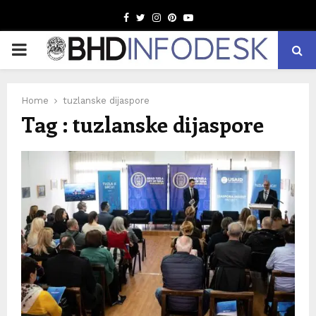
Facebook
Twitter
Instagram
Pinterest
Youtube
PRIMARY
MENU
Home
tuzlanske dijaspore
Tag : tuzlanske dijaspore