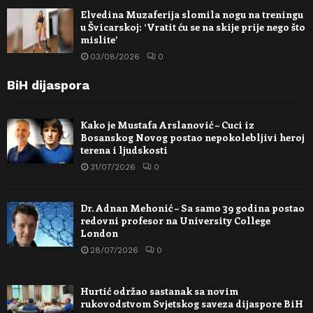
Elvedina Muzaferija slomila nogu na treningu
u Švicarskoj: ‘Vratit ću se na skije prije nego što
mislite’
03/08/2026
0
BiH dijaspora
Kako je Mustafa Arslanović – Cuci iz
Bosanskog Novog postao nepokolebljivi heroj
terena i ljudskosti
31/07/2026
0
Dr. Adnan Mehonić – Sa samo 39 godina postao
redovni profesor na University College
London
28/07/2026
0
Hurtić održao sastanak sa novim
rukovodstvom Svjetskog saveza dijaspore BiH