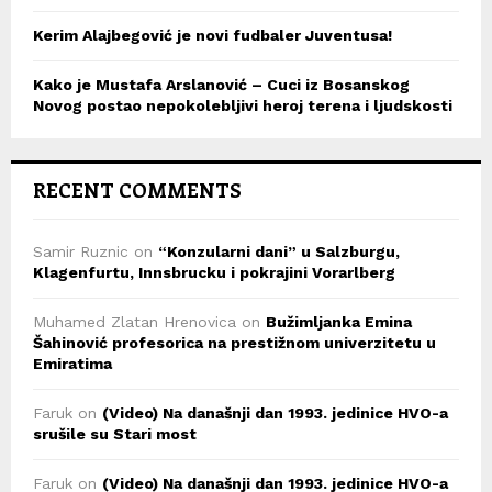
Kerim Alajbegović je novi fudbaler Juventusa!
Kako je Mustafa Arslanović – Cuci iz Bosanskog
Novog postao nepokolebljivi heroj terena i ljudskosti
RECENT COMMENTS
Samir Ruznic
on
“Konzularni dani” u Salzburgu,
Klagenfurtu, Innsbrucku i pokrajini Vorarlberg
Muhamed Zlatan Hrenovica
on
Bužimljanka Emina
Šahinović profesorica na prestižnom univerzitetu u
Emiratima
Faruk
on
(Video) Na današnji dan 1993. jedinice HVO-a
srušile su Stari most
Faruk
on
(Video) Na današnji dan 1993. jedinice HVO-a