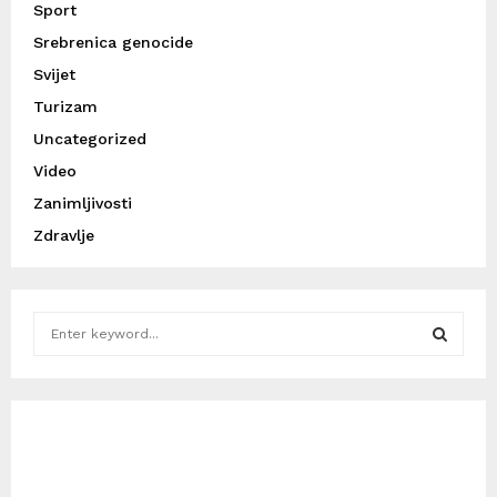
Sport
Srebrenica genocide
Svijet
Turizam
Uncategorized
Video
Zanimljivosti
Zdravlje
S
e
a
S
r
c
E
h
f
A
o