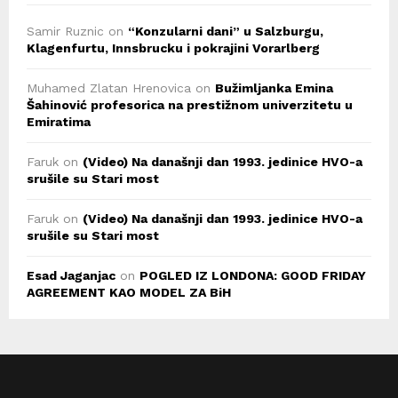
Samir Ruznic
on
“Konzularni dani” u Salzburgu,
Klagenfurtu, Innsbrucku i pokrajini Vorarlberg
Muhamed Zlatan Hrenovica
on
Bužimljanka Emina
Šahinović profesorica na prestižnom univerzitetu u
Emiratima
Faruk
on
(Video) Na današnji dan 1993. jedinice HVO-a
srušile su Stari most
Faruk
on
(Video) Na današnji dan 1993. jedinice HVO-a
srušile su Stari most
Esad Jaganjac
on
POGLED IZ LONDONA: GOOD FRIDAY
AGREEMENT KAO MODEL ZA BiH