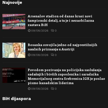
Najnovije
Arsenalov stadion od danas krasi novi
šampionski detalj, a tu je i nezaobilazna
zastava BiH
09/08/2026
0
Bosanka osvojila jedno od najprestižnijih
naučnih priznanja u Austriji
09/08/2026
0
Povodom pozivanja na policijska saslušanja
sadašnjih i bivših zaposlenika i saradnika
Memorijalnog centra Srebrenica IGK je poslao
pismo kanadskim liderima
09/08/2026
0
BiH dijaspora