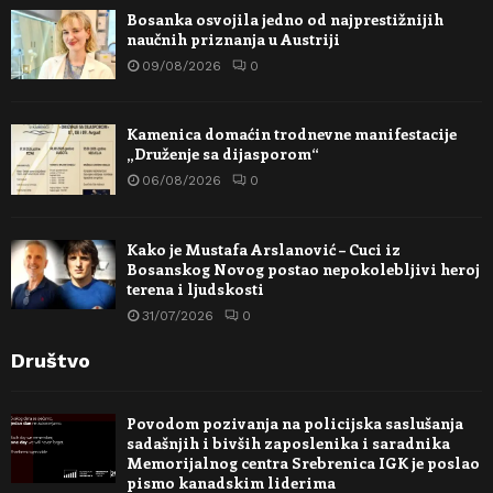
Bosanka osvojila jedno od najprestižnijih
naučnih priznanja u Austriji
09/08/2026
0
Kamenica domaćin trodnevne manifestacije
„Druženje sa dijasporom“
06/08/2026
0
Kako je Mustafa Arslanović – Cuci iz
Bosanskog Novog postao nepokolebljivi heroj
terena i ljudskosti
31/07/2026
0
Društvo
Povodom pozivanja na policijska saslušanja
sadašnjih i bivših zaposlenika i saradnika
Memorijalnog centra Srebrenica IGK je poslao
pismo kanadskim liderima