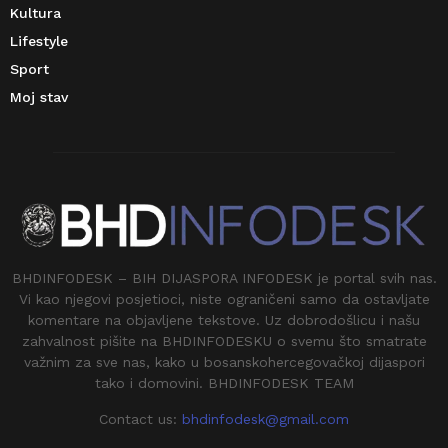
Kultura
Lifestyle
Sport
Moj stav
BHDINFODESK – BIH DIJASPORA INFODESK je portal svih nas.
Vi kao njegovi posjetioci, niste ograničeni samo da ostavljate
komentare na objavljene tekstove. Uz dobrodošlicu i našu
zahvalnost pišite na BHDINFODESKU o svemu što smatrate
važnim za sve nas, kako u bosanskohercegovačkoj dijaspori
tako i domovini. BHDINFODESK TEAM
Contact us:
bhdinfodesk@gmail.com