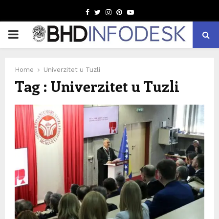
Facebook
Twitter
Instagram
Pinterest
Youtube
PRIMARY
MENU
Home
Univerzitet u Tuzli
Tag : Univerzitet u Tuzli