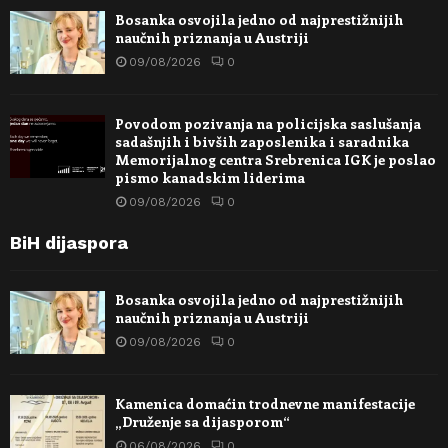
Bosanka osvojila jedno od najprestižnijih
naučnih priznanja u Austriji
09/08/2026
0
Povodom pozivanja na policijska saslušanja
sadašnjih i bivših zaposlenika i saradnika
Memorijalnog centra Srebrenica IGK je poslao
pismo kanadskim liderima
09/08/2026
0
BiH dijaspora
Bosanka osvojila jedno od najprestižnijih
naučnih priznanja u Austriji
09/08/2026
0
Kamenica domaćin trodnevne manifestacije
„Druženje sa dijasporom“
06/08/2026
0