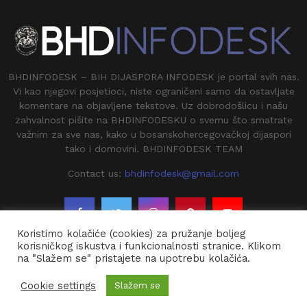
BHDINFODESK – BIH DIJASPORA INFODESK je portal svih nas.
Vi kao njegovi posjetioci, niste ograničeni samo da ostavljate
komentare na objavljene tekstove. Uz dobrodošlicu i našu
zahvalnost pišite na BHDINFODESKU o svemu što smatrate
važnim za sve nas, kako u bosanskohercegovačkoj dijaspori
tako i domovini. BHDINFODESK TEAM
Contact us:
bhdinfodesk@gmail.com
Koristimo kolačiće (cookies) za pružanje boljeg
korisničkog iskustva i funkcionalnosti stranice. Klikom
na "Slažem se" pristajete na upotrebu kolačića.
@2020 - BHDINFODESK. All Right Reserved.
Cookie settings
Slažem se
Kontakt
O Nama
Impresium
Arhiva
Dojavi vijest