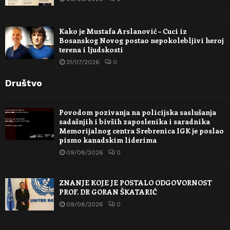
Kako je Mustafa Arslanović – Cuci iz
Bosanskog Novog postao nepokolebljivi heroj
terena i ljudskosti
31/07/2026
0
Društvo
Povodom pozivanja na policijska saslušanja
sadašnjih i bivših zaposlenika i saradnika
Memorijalnog centra Srebrenica IGK je poslao
pismo kanadskim liderima
09/08/2026
0
ZNANJE KOJE JE POSTALO ODGOVORNOST
PROF. DR GORAN ŠKATARIĆ
09/08/2026
0