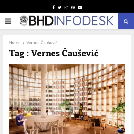
Facebook
Twitter
Instagram
Pinterest
Youtube
PRIMARY
MENU
Home
Vernes Čaušević
Tag : Vernes Čaušević