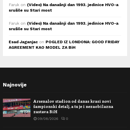
Faruk
on
(Video) Na današnji dan 1993. jedinice HVO-a
srušile su Stari most
Faruk
on
(Video) Na današnji dan 1993. jedinice HVO-a
srušile su Stari most
Esad Jaganjac
on
POGLED IZ LONDONA: GOOD FRIDAY
AGREEMENT KAO MODEL ZA BiH
Najnovije
Arsenalov stadion od danas krasi novi
šampionski detalj, a tu je i nezaobilazna
zastava BiH
09/08/2026
0