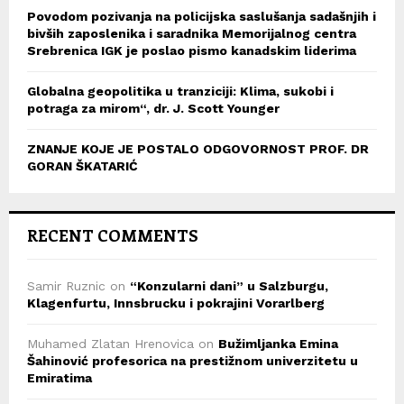
Povodom pozivanja na policijska saslušanja sadašnjih i
bivših zaposlenika i saradnika Memorijalnog centra
Srebrenica IGK je poslao pismo kanadskim liderima
Globalna geopolitika u tranziciji: Klima, sukobi i
potraga za mirom“, dr. J. Scott Younger
ZNANJE KOJE JE POSTALO ODGOVORNOST PROF. DR
GORAN ŠKATARIĆ
RECENT COMMENTS
Samir Ruznic
on
“Konzularni dani” u Salzburgu,
Klagenfurtu, Innsbrucku i pokrajini Vorarlberg
Muhamed Zlatan Hrenovica
on
Bužimljanka Emina
Šahinović profesorica na prestižnom univerzitetu u
Emiratima