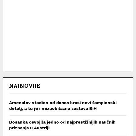
NAJNOVIJE
Arsenalov stadion od danas krasi novi šampionski
detalj, a tu je i nezaobilazna zastava BiH
Bosanka osvojila jedno od najprestižnijih naučnih
priznanja u Austriji