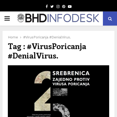
Facebook
Twitter
Instagram
Pinterest
Youtube
PRIMARY
MENU
Home
#VirusPoricanja #DenialVirus.
Tag : #VirusPoricanja
#DenialVirus.