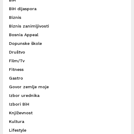
BiH dijaspora
Biznis
Biznis zanimljivosti
Bosnia Appeal
Dopunske škole
Društvo
Film/Tv
Fitness
Gastro
Govor zemlje moje
Izbor urednika
Izbori BiH
Književnost
Kultura
Lifestyle