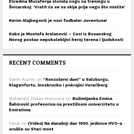
Elvedina Muzaferija slomila nogu na treningu u
Švicarskoj: ‘Vratit ću se na skije prije nego što mislite’
Kerim Alajbegović je novi fudbaler Juventusa!
Kako je Mustafa Arslanović – Cuci iz Bosanskog
Novog postao nepokolebljivi heroj terena i ljudskosti
RECENT COMMENTS
Samir Ruznic
on
“Konzularni dani” u Salzburgu,
Klagenfurtu, Innsbrucku i pokrajini Vorarlberg
Muhamed Zlatan Hrenovica
on
Bužimljanka Emina
Šahinović profesorica na prestižnom univerzitetu u
Emiratima
Faruk
on
(Video) Na današnji dan 1993. jedinice HVO-a
srušile su Stari most