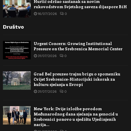
Hurtić održao sastanak sa novim
rukovodstvom Svjetskog saveza dijaspore BiH
16/07/2026
0
Društvo
Urgent Concern: Growing Institutional
Pressure on the Srebrenica Memorial Center
31/07/2026
0
Grad Beč preuzeo trajnu brigu o spomeniku
Cvijet Srebrenice-Historijski iskorak za
kulturu sjećanja u Evropi
31/07/2026
0
New York: Dvije izložbe povodom
Međunarodnog dana sjećanja na genocid u
Srebrenici ponovo u sjedištu Ujedinjenih
nacija…