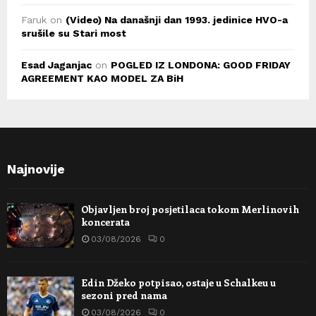
Faruk
on
(Video) Na današnji dan 1993. jedinice HVO-a
srušile su Stari most
Esad Jaganjac
on
POGLED IZ LONDONA: GOOD FRIDAY
AGREEMENT KAO MODEL ZA BiH
Najnovije
Objavljen broj posjetilaca tokom Merlinovih
koncerata
03/08/2026
0
Edin Džeko potpisao, ostaje u Schalkeu u
sezoni pred nama
03/08/2026
0