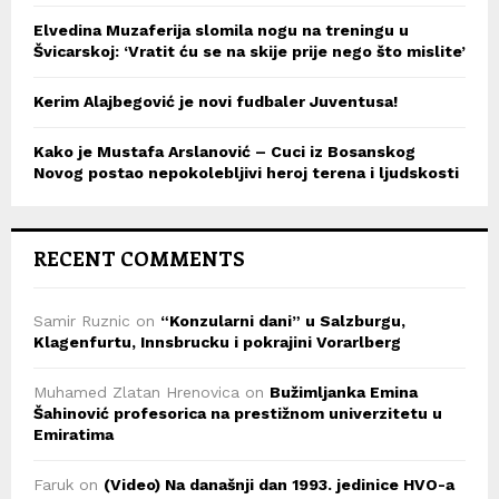
Elvedina Muzaferija slomila nogu na treningu u
Švicarskoj: ‘Vratit ću se na skije prije nego što mislite’
Kerim Alajbegović je novi fudbaler Juventusa!
Kako je Mustafa Arslanović – Cuci iz Bosanskog
Novog postao nepokolebljivi heroj terena i ljudskosti
RECENT COMMENTS
Samir Ruznic
on
“Konzularni dani” u Salzburgu,
Klagenfurtu, Innsbrucku i pokrajini Vorarlberg
Muhamed Zlatan Hrenovica
on
Bužimljanka Emina
Šahinović profesorica na prestižnom univerzitetu u
Emiratima
Faruk
on
(Video) Na današnji dan 1993. jedinice HVO-a