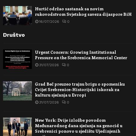
Hurtić održao sastanak sa novim
rukovodstvom Svjetskog saveza dijaspore BiH
16/07/2026
0
Društvo
Urgent Concern: Growing Institutional
Pressure on the Srebrenica Memorial Center
31/07/2026
0
Grad Beč preuzeo trajnu brigu o spomeniku
Cvijet Srebrenice-Historijski iskorak za
kulturu sjećanja u Evropi
31/07/2026
0
New York: Dvije izložbe povodom
Međunarodnog dana sjećanja na genocid u
Srebrenici ponovo u sjedištu Ujedinjenih