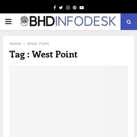
Facebook
Twitter
Instagram
Pinterest
Youtube
PRIMARY
MENU
Home
West Point
Tag : West Point