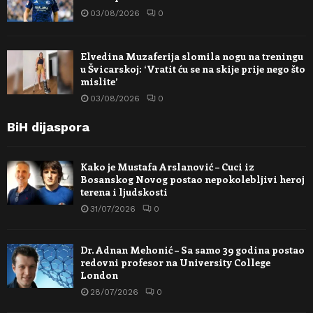
03/08/2026
0
Elvedina Muzaferija slomila nogu na treningu
u Švicarskoj: ‘Vratit ću se na skije prije nego što
mislite’
03/08/2026
0
BiH dijaspora
Kako je Mustafa Arslanović – Cuci iz
Bosanskog Novog postao nepokolebljivi heroj
terena i ljudskosti
31/07/2026
0
Dr. Adnan Mehonić – Sa samo 39 godina postao
redovni profesor na University College
London
28/07/2026
0