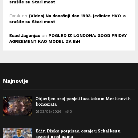
srušile su Stari most
Faruk
on
(Video) Na današnji dan 1993. jedinice HVO-a
srušile su Stari most
Esad Jaganjac
on
POGLED IZ LONDONA: GOOD FRIDAY
AGREEMENT KAO MODEL ZA BiH
Najnovije
Objavljen broj posjetilaca tokom Merlinovih
koncerata
03/08/2026
0
Edin Džeko potpisao, ostaje u Schalkeu u
sezoni pred nama