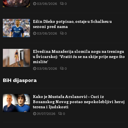
03/08/2026
0
Edin Džeko potpisao, ostaje u Schalkeu u
sezoni pred nama
03/08/2026
0
Elvedina Muzaferija slomila nogu na treningu
u Švicarskoj: ‘Vratit ću se na skije prije nego što
mislite’
03/08/2026
0
BiH dijaspora
Kako je Mustafa Arslanović – Cuci iz
Bosanskog Novog postao nepokolebljivi heroj
terena i ljudskosti
31/07/2026
0