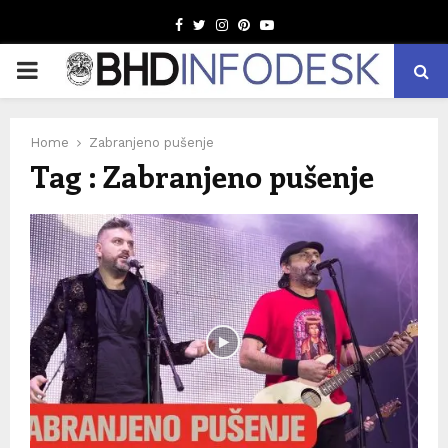
Facebook
Twitter
Instagram
Pinterest
Youtube
PRIMARY
MENU
Home
Zabranjeno pušenje
Tag : Zabranjeno pušenje