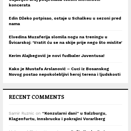
koncerata
Edin Džeko potpisao, ostaje u Schalkeu u sezoni pred
nama
Elvedina Muzaferija slomila nogu na treningu u
Švicarskoj: ‘Vratit ću se na skije prije nego što mislite’
Kerim Alajbegović je novi fudbaler Juventusa!
Kako je Mustafa Arslanović – Cuci iz Bosanskog
Novog postao nepokolebljivi heroj terena i ljudskosti
RECENT COMMENTS
Samir Ruznic
on
“Konzularni dani” u Salzburgu,
Klagenfurtu, Innsbrucku i pokrajini Vorarlberg