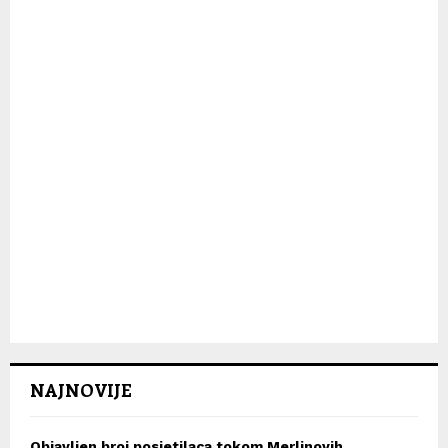
H
NAJNOVIJE
Objavljen broj posjetilaca tokom Merlinovih