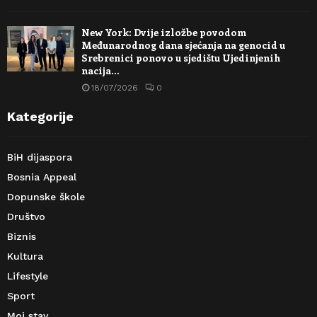
New York: Dvije izložbe povodom
Međunarodnog dana sjećanja na genocid u
Srebrenici ponovo u sjedištu Ujedinjenih
nacija…
18/07/2026
0
Kategorije
BiH dijaspora
Bosnia Appeal
Dopunske škole
Društvo
Biznis
Kultura
Lifestyle
Sport
Moj stav