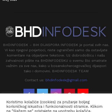
BHDINFODESK – BIH DIJASPORA INFODESK je portal svih nas.
Vi kao njegovi posjetioci, niste ograničeni samo da ostavljate
komentare na objavljene tekstove. Uz dobrodošlicu i našu
zahvalnost pišite na BHDINFODESKU o svemu što smatrate
važnim za sve nas, kako u bosanskohercegovačkoj dijaspori
tako i domovini. BHDINFODESK TEAM
Contact us:
bhdinfodesk@gmail.com
Koristimo kolačiće (cookies) za pružanje boljeg
korisničkog iskustva i funkcionalnosti stranice. Klikom
na "Slažem se" pristajete na upotrebu kolačića.