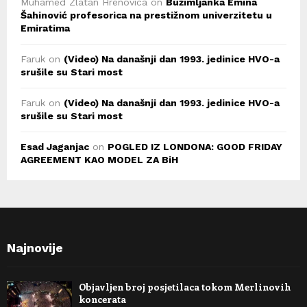
Muhamed Zlatan Hrenovica
on
Bužimljanka Emina
Šahinović profesorica na prestižnom univerzitetu u
Emiratima
Faruk
on
(Video) Na današnji dan 1993. jedinice HVO-a
srušile su Stari most
Faruk
on
(Video) Na današnji dan 1993. jedinice HVO-a
srušile su Stari most
Esad Jaganjac
on
POGLED IZ LONDONA: GOOD FRIDAY
AGREEMENT KAO MODEL ZA BiH
Najnovije
Objavljen broj posjetilaca tokom Merlinovih
koncerata